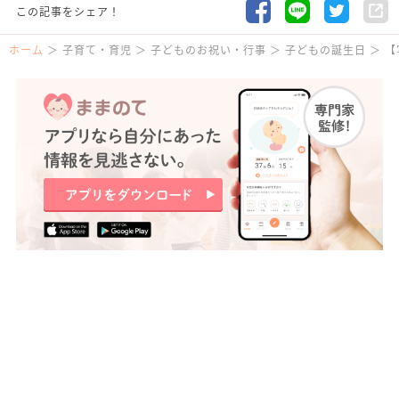
この記事をシェア！
ホーム
子育て・育児
子どものお祝い・行事
子どもの誕生日
【