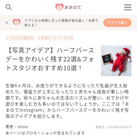
アプリなら時期に合った情報が毎日届く！夫婦で
アプリで開く
使える！
# 子どもの誕生日
# 生後5・6・7・8ヶ月
【写真アイデア】ハーフバース
デーをかわいく残す22選&フォ
トスタジオおすすめ10選！
生後6ヶ月は、お座りができるようになったり乳歯が生え始
めたり、寝返りが上手になったりと赤ちゃん成長が著しい時
期です。徐々に赤ちゃんの生活のリズムが整い、おでかけや
遊びを楽しむ方も多いのではないでしょうか。ここでは「ま
まのてInstagram」からハーフバースデーをかわいく残す写
真のアイデアを紹介します。
著者：shino
更新日：
2023年08月08日
本ページはプロモーションが含まれています