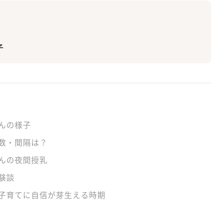
子
んの様子
数・間隔は？
んの夜間授乳
験談
子育てに自信が芽生える時期