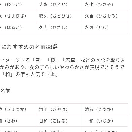
永（ゆうと）
大永（ひろと）
永也（ひさや）
久（きよひさ）
聡久（さとひさ）
久臣（ひさおみ）
永（はると）
久志（ひさし）
永遠（とわ）
子におすすめの名前88選
をイメージする「春」「桜」「若草」などの季語を取り入
温かみがあり、女の子らしいやわらかさが表現できそうで
」「和」の字も人気ですよ。
だ名前
香（きょうか）
清羽（さやは）
清楓（さやか）
和（さわ）
日和（こはる）
一和（いちか）