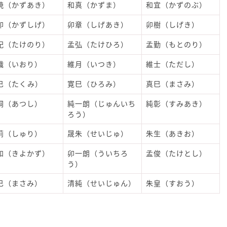
暁（かずあき）
和真（かずま）
和宜（かずのぶ）
卯（かずしげ）
卯章（しげあき）
卯樹（しげき）
紀（たけのり）
孟弘（たけひろ）
孟勤（もとのり）
織（いおり）
維月（いつき）
維士（ただし）
巳（たくみ）
寛巳（ひろみ）
真巳（まさみ）
嗣（あつし）
純一朗（じゅんいち
純彰（すみあき）
ろう）
莉（しゅり）
晟朱（せいじゅ）
朱生（あきお）
和（きよかず）
卯一朗（ういちろ
孟俊（たけとし）
う）
巳（まさみ）
清純（せいじゅん）
朱皇（すおう）