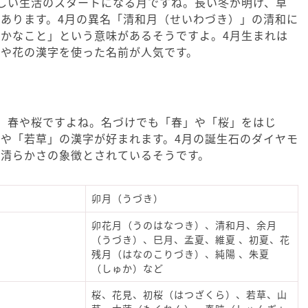
しい生活のスタートになる月ですね。長い冬が明け、草
あります。4月の異名「清和月（せいわづき）」の清和に
かなこと」という意味があるそうですよ。4月生まれは
ジや花の漢字を使った名前が人気です。
、春や桜ですよね。名づけでも「春」や「桜」をはじ
や「若草」の漢字が好まれます。4月の誕生石のダイヤモ
も清らかさの象徴とされているそうです。
卯月（うづき）
卯花月（うのはなつき）、清和月、余月
（うづき）、巳月、孟夏、維夏 、初夏、花
残月（はなのこりづき）、純陽 、朱夏
（しゅか）など
桜、花見、初桜（はつざくら）、若草、山