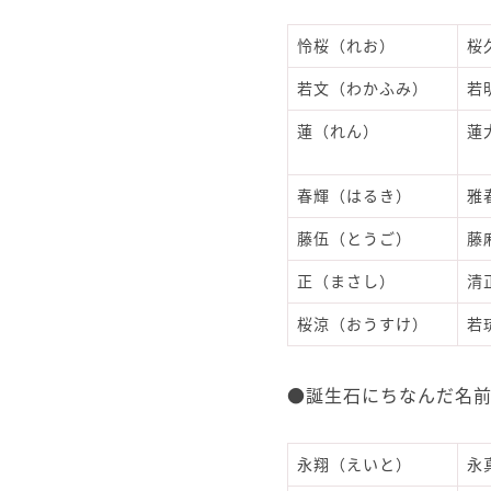
怜桜（れお）
桜
若文（わかふみ）
若
蓮（れん）
蓮
春輝（はるき）
雅
藤伍（とうご）
藤
正（まさし）
清
桜涼（おうすけ）
若
●誕生石にちなんだ名
永翔（えいと）
永