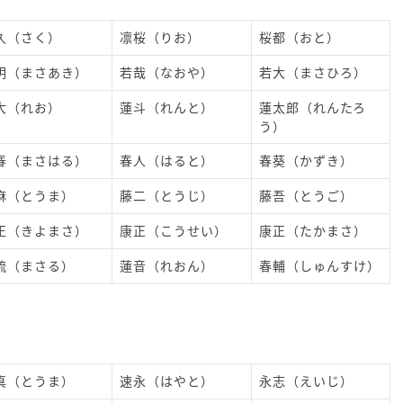
久（さく）
凛桜（りお）
桜都（おと）
明（まさあき）
若哉（なおや）
若大（まさひろ）
大（れお）
蓮斗（れんと）
蓮太郎（れんたろ
う）
春（まさはる）
春人（はると）
春葵（かずき）
麻（とうま）
藤二（とうじ）
藤吾（とうご）
正（きよまさ）
康正（こうせい）
康正（たかまさ）
琉（まさる）
蓮音（れおん）
春輔（しゅんすけ）
前
真（とうま）
速永（はやと）
永志（えいじ）