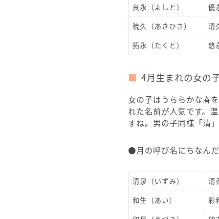
良永（よしと）
優
暁久（あきひさ）
清
拓永（たくと）
悠
4月生まれの女の
女の子はうららかな春
れた名前が人気です。
すね。男の子同様「清
●月の呼び名にちなん
清泉（いずみ）
清
和生（あい）
彩