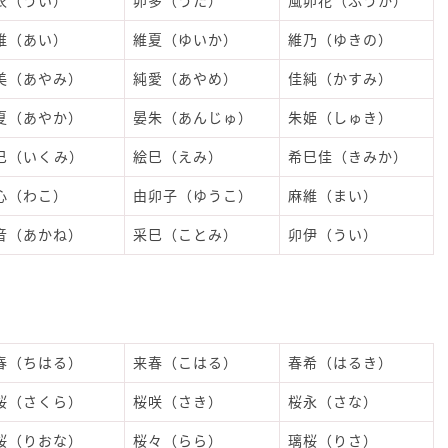
衣（うい）
卯多（うた）
風卯花（ふうか）
維（あい）
維夏（ゆいか）
維乃（ゆきの）
美（あやみ）
純愛（あやめ）
佳純（かすみ）
夏（あやか）
晏朱（あんじゅ）
朱姫（しゅき）
巳（いくみ）
絵巳（えみ）
希巳佳（きみか）
心（わこ）
由卯子（ゆうこ）
麻維（まい）
音（あかね）
采巳（ことみ）
卯伊（うい）
春（ちはる）
来春（こはる）
春希（はるき）
桜（さくら）
桜咲（さき）
桜永（さな）
桜（りおな）
桜々（らら）
璃桜（りさ）