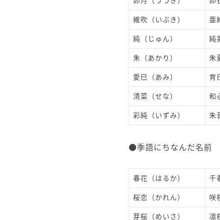
卯月（うづき）
卯
維吹（いぶき）
亜
純（じゅん）
純
朱（あかり）
朱
愛巳（あみ）
育
清菜（せな）
和
彩純（いずみ）
朱
●季語にちなんだ名前
春花（はるか）
千
桜恋（かれん）
咲
芽桜（めいさ）
凛