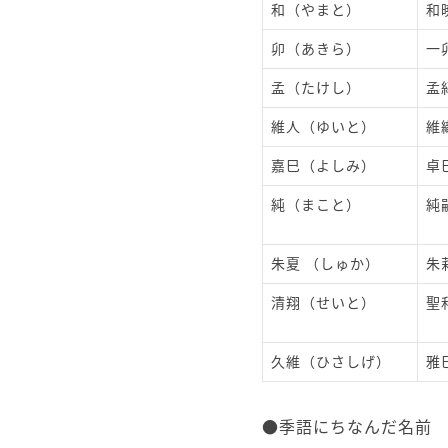
和（やまと）
和
卯（あきら）
一
孟（たけし）
孟
維人（ゆいと）
維
嘉巳（よしみ）
卓
純（まこと）
純
朱夏 （しゅか）
朱
清翔（せいと）
聖
久維（ひさしげ）
雅
●季語にちなんだ名前