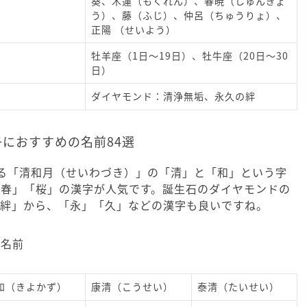
葵、木蓮（もくれん）、春暁（しゅんぎょ
う）、藤（ふじ）、仲呂（ちゅうりょ）、
正陽 （せいよう）
牡羊座（1日～19日）、牡牛座（20日～30
日）
ダイヤモンド：清浄無垢、永久の絆
子におすすめの名前84選
る「清和月（せいわづき）」の「清」と「和」という字
「春」「桜」の漢字が人気です。誕生石のダイヤモンドの
の絆」から、「永」「久」などの漢字も良いですね。
だ名前
和（きよかず）
康清（こうせい）
泰清（たいせい）