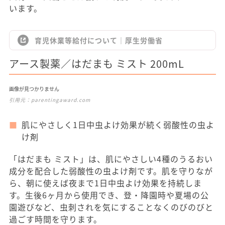
います。
育児休業等給付について｜厚生労働省
アース製薬／はだまも ミスト 200mL
画像が見つかりません
引用元：
parentingaward.com
肌にやさしく1日中虫よけ効果が続く弱酸性の虫よ
け剤
「はだまも ミスト」は、肌にやさしい4種のうるおい
成分を配合した弱酸性の虫よけ剤です。肌を守りなが
ら、朝に使えば夜まで1日中虫よけ効果を持続しま
す。生後6ヶ月から使用でき、登・降園時や夏場の公
園遊びなど、虫刺されを気にすることなくのびのびと
過ごす時間を守ります。