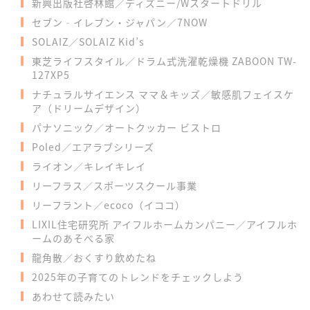
新興出版社啓林館／ディズニー/Wスタートドリル
セブン‐イレブン・ジャパン／7NOW
SOLAIZ／SOLAIZ Kid’s
東芝ライフスタイル／ドラム式洗濯乾燥機 ZABOON TW-
127XP5
ナチュラルサイエンス ママ＆キッズ／敏感肌フェイスケ
ア（ドリームデザイン）
パナソニック／オートクッカー ビストロ
Poled／エアラブシリーズ
ライオン／キレイキレイ
リーフラス／スポーツスクール事業
リーフラント／ecoco（イココ）
LIXIL住宅研究所 アイフルホームカンパニー／アイフルホ
ームのあそべる家
龍角散／おくすり飲めたね
2025年の子育てのトレンドをチェックしよう
あわせて読みたい