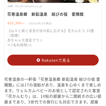
出典：
hb.afl.rakuten.co.jp
花巻温泉郷 新鉛温泉 結びの宿 愛隣館
¥
25,300
〜
（
2026/06/19
時点）
【山々と森と渓流が目の前に広がる】花かんむり 10畳
（禁煙）
赤ちゃん大満足プラン
※2名利用時/人
Rakutenで見る
花巻温泉の一軒宿「花巻温泉郷 新鉛温泉 結びの宿 愛
隣館」には17の湯船があり、温泉を心ゆくまで楽しめ
ます。ウェルカムベビーのお宿として認定された客室
「花かんむり」は、10帖の部屋から二間続きの広い部
屋まであり、3世代での旅行にも対応できます。部屋