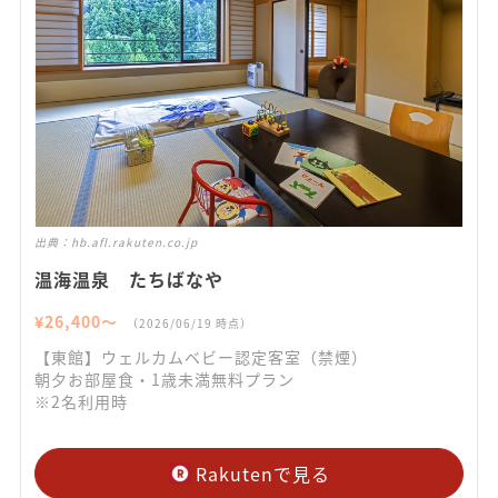
出典：
hb.afl.rakuten.co.jp
温海温泉 たちばなや
¥
26,400
〜
（
2026/06/19
時点）
【東館】ウェルカムベビー認定客室（禁煙）
朝夕お部屋食・1歳未満無料プラン
※2名利用時
Rakutenで見る