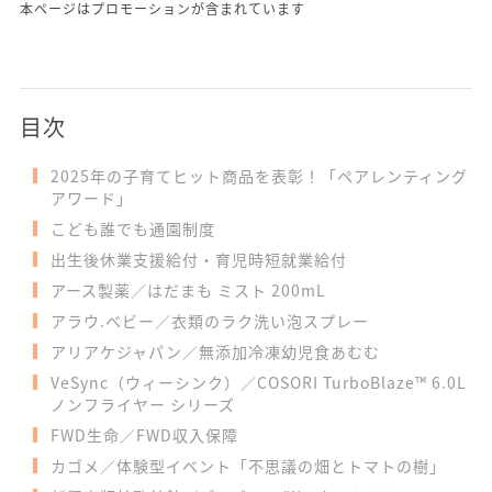
本ページはプロモーションが含まれています
目次
2025年の子育てヒット商品を表彰！「ペアレンティング
アワード」
こども誰でも通園制度
出生後休業支援給付・育児時短就業給付
アース製薬／はだまも ミスト 200mL
アラウ.ベビー／衣類のラク洗い泡スプレー
アリアケジャパン／無添加冷凍幼児食あむむ
VeSync（ウィーシンク）／COSORI TurboBlaze™ 6.0L
ノンフライヤー シリーズ
FWD生命／FWD収入保障
カゴメ／体験型イベント「不思議の畑とトマトの樹」