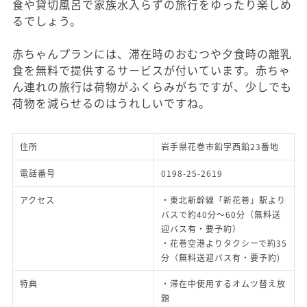
食や貸切風呂で家族水入らずの旅行をゆったり楽しめ
るでしょう。
赤ちゃんプランには、滞在時のおむつや夕食時の離乳
食を無料で提供するサービスが付いています。赤ちゃ
ん連れの旅行は荷物がふくらみがちですが、少しでも
荷物を減らせるのはうれしいですね。
住所
岩手県花巻市鉛字西鉛23番地
電話番号
0198-25-2619
アクセス
・東北新幹線「新花巻」駅より
バスで約40分～60分（無料送
迎バス有・要予約）
・花巻空港よりタクシーで約35
分（無料送迎バス有・要予約)
特典
・滞在中使用するオムツ替え放
題