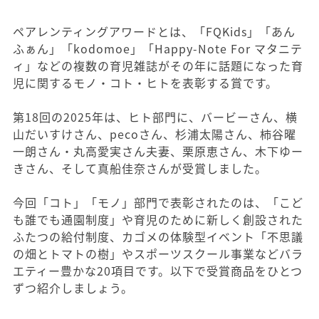
ペアレンティングアワードとは、「FQKids」「あん
ふぁん」「kodomoe」「Happy-Note For マタニテ
ィ」などの複数の育児雑誌がその年に話題になった育
児に関するモノ・コト・ヒトを表彰する賞です。
第18回の2025年は、ヒト部門に、バービーさん、横
山だいすけさん、pecoさん、杉浦太陽さん、柿谷曜
一朗さん・丸高愛実さん夫妻、栗原恵さん、木下ゆー
きさん、そして真船佳奈さんが受賞しました。
今回「コト」「モノ」部門で表彰されたのは、「こど
も誰でも通園制度」や育児のために新しく創設された
ふたつの給付制度、カゴメの体験型イベント「不思議
の畑とトマトの樹」やスポーツスクール事業などバラ
エティー豊かな20項目です。以下で受賞商品をひとつ
ずつ紹介しましょう。