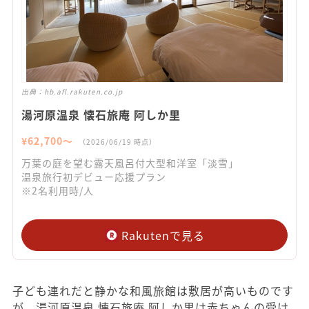
出典：
hb.afl.rakuten.co.jp
湯河原温泉 懐石旅庵 阿しか里
¥
62,700
〜
（
2026/06/19
時点）
万葉の庭を望む露天風呂付大型和洋室「淡雪」
温泉旅行初デビュー応援プラン
※2名利用時/人
Rakutenで見る
子ども連れだと静かな和風旅館は敷居が高いものです
が、湯河原温泉 懐石旅庵 阿しか里は赤ちゃんの受け