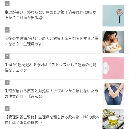
5
生理が長い・終わらない原因と対策！過長月経は8日以
上から？鮮血が出る場…
6
産後の生理痛がひどい原因と対策！帝王切開をすると重
くなる？「生理痛のよ…
7
生理が1週間遅れる原因は？ストレスかも？妊娠の可能
性をチェック！
8
生理が漏れる原因と対処法！ナプキンから漏れないため
の注意点は？【みんな…
9
【管理栄養士監修】生理痛を和らげる飲み物・NGの飲み
物とは？筆者の体験…