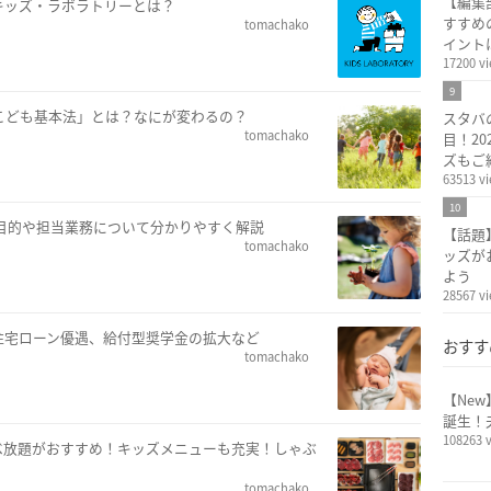
【編集
キッズ・ラボラトリーとは？
すすめ
tomachako
イント
17200 v
9
こども基本法」とは？なにが変わるの？
スタバ
tomachako
目！20
ズもご
63513 v
10
？目的や担当業務について分かりやすく解説
【話題
tomachako
ッズが
よう
28567 v
住宅ローン優遇、給付型奨学金の拡大など
おすす
tomachako
【Ne
誕生！
108263 
べ放題がおすすめ！キッズメニューも充実！しゃぶ
tomachako