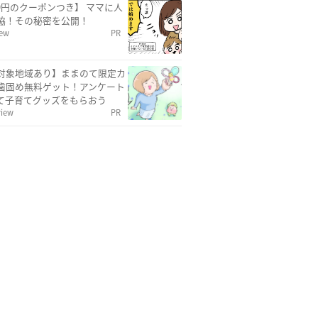
00円のクーポンつき】 ママに人
協！その秘密を公開！
iew
PR
対象地域あり】ままのて限定カ
歯固め無料ゲット！アンケート
て子育てグッズをもらおう
view
PR