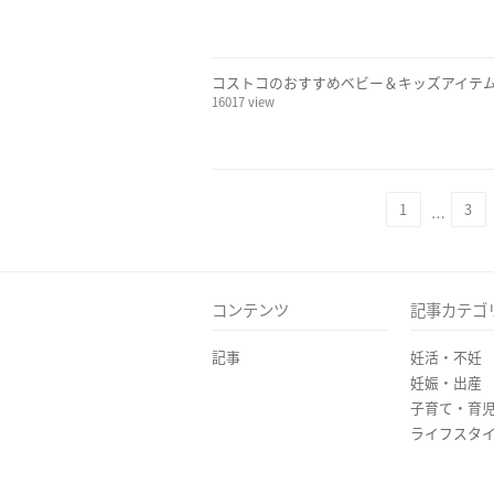
コストコのおすすめベビー＆キッズアイテ
16017 view
1
3
…
コンテンツ
記事カテゴ
記事
妊活・不妊
妊娠・出産
子育て・育
ライフスタ