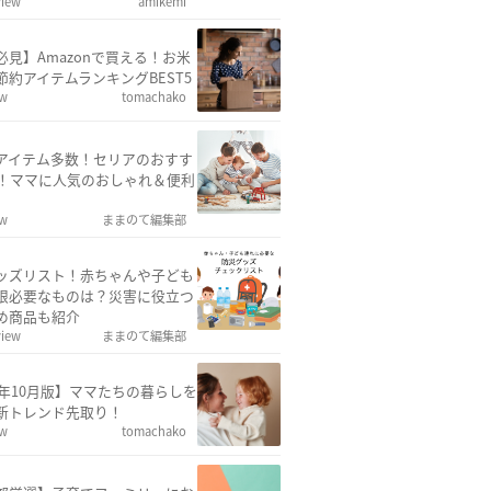
view
amikemi
必見】Amazonで買える！お米
節約アイテムランキングBEST5
ew
tomachako
アイテム多数！セリアのおすす
選！ママに人気のおしゃれ＆便利
ew
ままのて編集部
ッズリスト！赤ちゃんや子ども
限必要なものは？災害に役立つ
め商品も紹介
view
ままのて編集部
25年10月版】ママたちの暮らしを
新トレンド先取り！
ew
tomachako