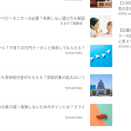
【3,0
気の生
43953 v
でベビーモニターは必要？失敗しない選び方も解説
ままのて編集部
【応募
ラーの
に答え
293184 
から？子育て10万円クーポンと併用してもらえる？
tomachako
でも育休給付金がもらえる？受給対象の拡大はいつ
tomachako
の車10選！後悔しないためのポイントは？スライ
tomachako