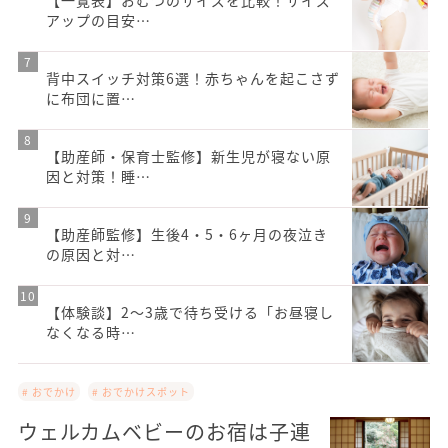
アップの目安…
背中スイッチ対策6選！赤ちゃんを起こさず
に布団に置…
【助産師・保育士監修】新生児が寝ない原
因と対策！睡…
【助産師監修】生後4・5・6ヶ月の夜泣き
の原因と対…
【体験談】2～3歳で待ち受ける「お昼寝し
なくなる時…
# おでかけ
# おでかけスポット
ウェルカムベビーのお宿は子連