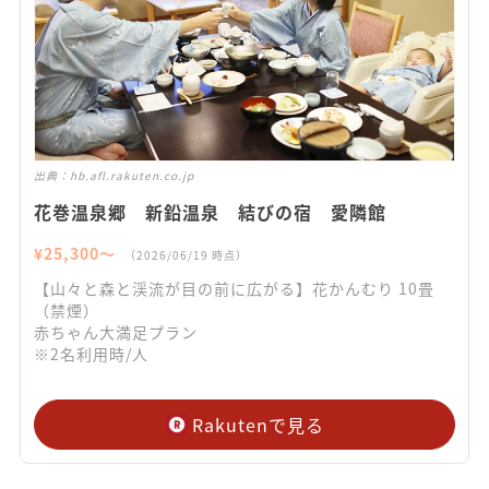
出典：
hb.afl.rakuten.co.jp
花巻温泉郷 新鉛温泉 結びの宿 愛隣館
¥
25,300
〜
（
2026/06/19
時点）
【山々と森と渓流が目の前に広がる】花かんむり 10畳
（禁煙）
赤ちゃん大満足プラン
※2名利用時/人
Rakutenで見る