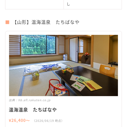
し
【山形】温海温泉 たちばなや
出典：
hb.afl.rakuten.co.jp
温海温泉 たちばなや
¥
26,400
〜
（
2026/06/19
時点）