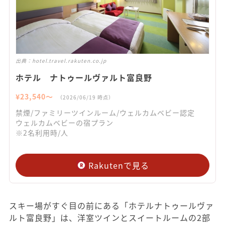
出典：
hotel.travel.rakuten.co.jp
ホテル ナトゥールヴァルト富良野
¥
23,540
〜
（
2026/06/19
時点）
禁煙/ファミリーツインルーム/ウェルカムベビー認定
ウェルカムベビーの宿プラン
※2名利用時/人
Rakutenで見る
スキー場がすぐ目の前にある「ホテルナトゥールヴァ
ルト富良野」は、洋室ツインとスイートルームの2部