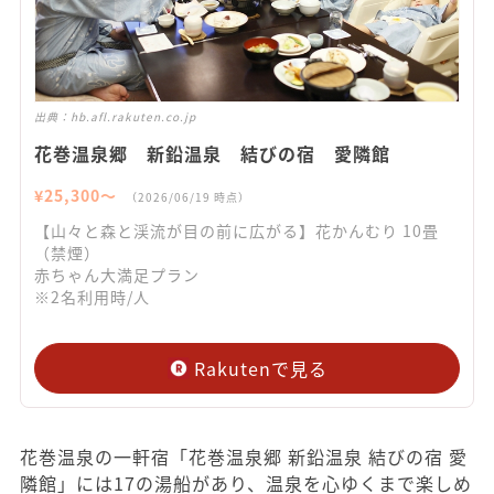
出典：
hb.afl.rakuten.co.jp
花巻温泉郷 新鉛温泉 結びの宿 愛隣館
¥
25,300
〜
（
2026/06/19
時点）
【山々と森と渓流が目の前に広がる】花かんむり 10畳
（禁煙）
赤ちゃん大満足プラン
※2名利用時/人
Rakutenで見る
花巻温泉の一軒宿「花巻温泉郷 新鉛温泉 結びの宿 愛
隣館」には17の湯船があり、温泉を心ゆくまで楽しめ