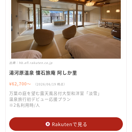
出典：
hb.afl.rakuten.co.jp
湯河原温泉 懐石旅庵 阿しか里
¥
62,700
〜
（
2026/06/19
時点）
万葉の庭を望む露天風呂付大型和洋室「淡雪」
温泉旅行初デビュー応援プラン
※2名利用時/人
Rakutenで見る