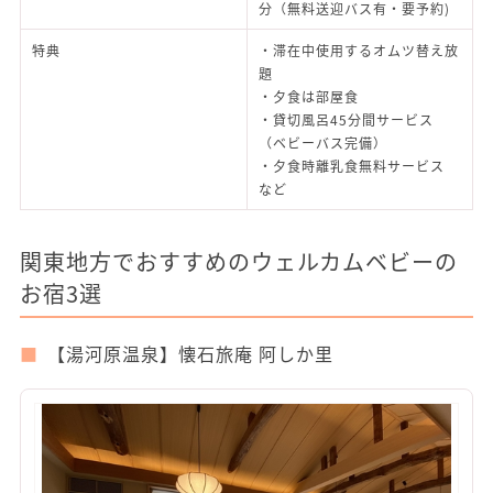
分（無料送迎バス有・要予約)
特典
・滞在中使用するオムツ替え放
題
・夕食は部屋食
・貸切風呂45分間サービス
（ベビーバス完備）
・夕食時離乳食無料サービス
など
関東地方でおすすめのウェルカムベビーの
お宿3選
【湯河原温泉】懐石旅庵 阿しか里