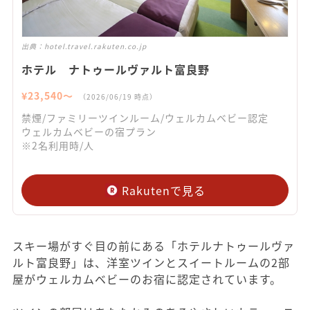
出典：
hotel.travel.rakuten.co.jp
ホテル ナトゥールヴァルト富良野
¥
23,540
〜
（
2026/06/19
時点）
禁煙/ファミリーツインルーム/ウェルカムベビー認定
ウェルカムベビーの宿プラン
※2名利用時/人
Rakutenで見る
スキー場がすぐ目の前にある「ホテルナトゥールヴァ
ルト富良野」は、洋室ツインとスイートルームの2部
屋がウェルカムベビーのお宿に認定されています。