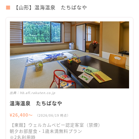
【山形】温海温泉 たちばなや
出典：
hb.afl.rakuten.co.jp
温海温泉 たちばなや
¥
26,400
〜
（
2026/06/19
時点）
【東館】ウェルカムベビー認定客室（禁煙）
朝夕お部屋食・1歳未満無料プラン
※2名利用時