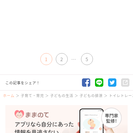
1
2
…
5
この記事をシェア！
ホーム
子育て・育児
子どもの生活
子どもの排泄
トイレトレー