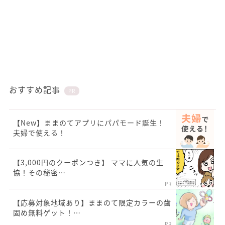
おすすめ記事
PR
【New】ままのてアプリにパパモード誕生！
夫婦で使える！
【3,000円のクーポンつき】 ママに人気の生
協！その秘密…
PR
【応募対象地域あり】ままのて限定カラーの歯
固め無料ゲット！…
PR