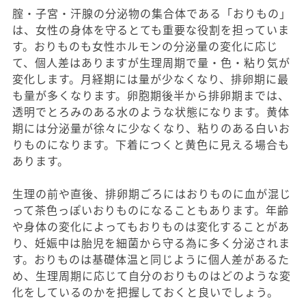
腟・子宮・汗腺の分泌物の集合体である「おりもの」
は、女性の身体を守るとても重要な役割を担っていま
す。おりものも女性ホルモンの分泌量の変化に応じ
て、個人差はありますが生理周期で量・色・粘り気が
変化します。月経期には量が少なくなり、排卵期に最
も量が多くなります。卵胞期後半から排卵期までは、
透明でとろみのある水のような状態になります。黄体
期には分泌量が徐々に少なくなり、粘りのある白いお
りものになります。下着につくと黄色に見える場合も
あります。
生理の前や直後、排卵期ごろにはおりものに血が混じ
って茶色っぽいおりものになることもあります。年齢
や身体の変化によってもおりものは変化することがあ
り、妊娠中は胎児を細菌から守る為に多く分泌されま
す。おりものは基礎体温と同じように個人差があるた
め、生理周期に応じて自分のおりものはどのような変
化をしているのかを把握しておくと良いでしょう。