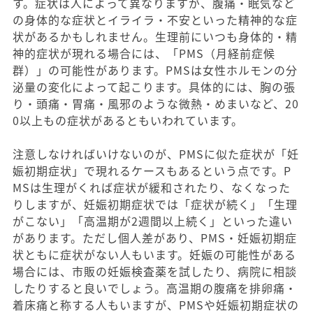
す。症状は人によって異なりますが、腹痛・眠気など
の身体的な症状とイライラ・不安といった精神的な症
状があるかもしれません。生理前にいつも身体的・精
神的症状が現れる場合には、「PMS（月経前症候
群）」の可能性があります。PMSは女性ホルモンの分
泌量の変化によって起こります。具体的には、胸の張
り・頭痛・胃痛・風邪のような微熱・めまいなど、20
0以上もの症状があるともいわれています。
注意しなければいけないのが、PMSに似た症状が「妊
娠初期症状」で現れるケースもあるという点です。P
MSは生理がくれば症状が緩和されたり、なくなった
りしますが、妊娠初期症状では「症状が続く」「生理
がこない」「高温期が2週間以上続く」といった違い
があります。ただし個人差があり、PMS・妊娠初期症
状ともに症状がない人もいます。妊娠の可能性がある
場合には、市販の妊娠検査薬を試したり、病院に相談
したりすると良いでしょう。高温期の腹痛を排卵痛・
着床痛と称する人もいますが、PMSや妊娠初期症状の