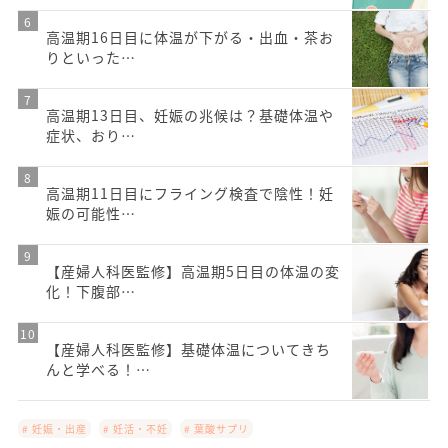
高温期16日目に体温が下がる・出血・茶お
りといった…
高温期13日目、妊娠の兆候は？基礎体温や
症状、おり…
高温期11日目にフライング検査で陰性！妊
娠の可能性…
【産婦人科医監修】高温期5日目の体温の変
化！下腹部…
【産婦人科医監修】基礎体温についてきち
んと学べる！…
# 妊娠・出産
# 妊活・不妊
# 葉酸サプリ