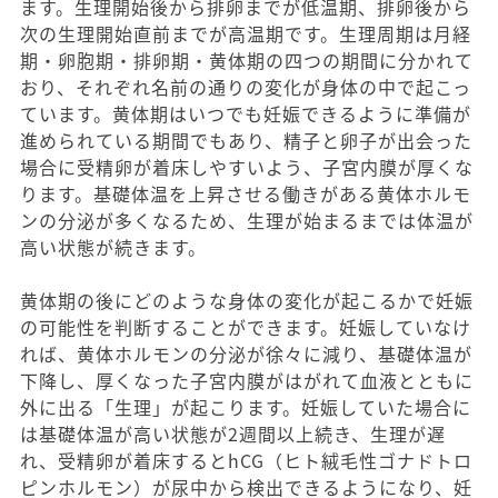
ます。生理開始後から排卵までが低温期、排卵後から
次の生理開始直前までが高温期です。生理周期は月経
期・卵胞期・排卵期・黄体期の四つの期間に分かれて
おり、それぞれ名前の通りの変化が身体の中で起こっ
ています。黄体期はいつでも妊娠できるように準備が
進められている期間でもあり、精子と卵子が出会った
場合に受精卵が着床しやすいよう、子宮内膜が厚くな
ります。基礎体温を上昇させる働きがある黄体ホルモ
ンの分泌が多くなるため、生理が始まるまでは体温が
高い状態が続きます。
黄体期の後にどのような身体の変化が起こるかで妊娠
の可能性を判断することができます。妊娠していなけ
れば、黄体ホルモンの分泌が徐々に減り、基礎体温が
下降し、厚くなった子宮内膜がはがれて血液とともに
外に出る「生理」が起こります。妊娠していた場合に
は基礎体温が高い状態が2週間以上続き、生理が遅
れ、受精卵が着床するとhCG（ヒト絨毛性ゴナドトロ
ピンホルモン）が尿中から検出できるようになり、妊