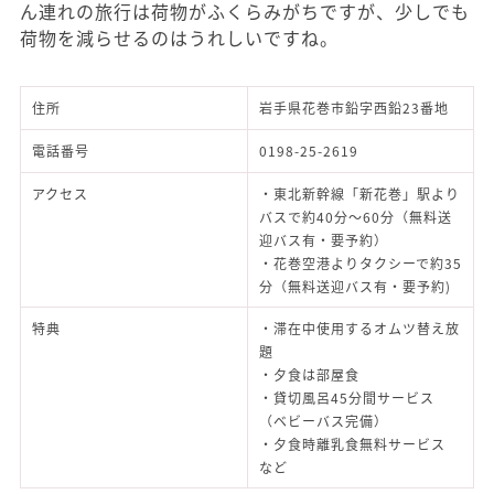
ん連れの旅行は荷物がふくらみがちですが、少しでも
荷物を減らせるのはうれしいですね。
住所
岩手県花巻市鉛字西鉛23番地
電話番号
0198-25-2619
アクセス
・東北新幹線「新花巻」駅より
バスで約40分～60分（無料送
迎バス有・要予約）
・花巻空港よりタクシーで約35
分（無料送迎バス有・要予約)
特典
・滞在中使用するオムツ替え放
題
・夕食は部屋食
・貸切風呂45分間サービス
（ベビーバス完備）
・夕食時離乳食無料サービス
など