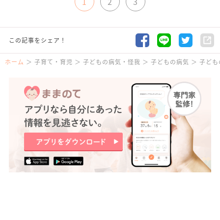
1
2
3
この記事をシェア！
ホーム
子育て・育児
子どもの病気・怪我
子どもの病気
子ども