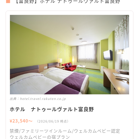
【富良野】ホテル ナトゥールヴァルト富良野
出典：
hotel.travel.rakuten.co.jp
ホテル ナトゥールヴァルト富良野
¥
23,540
〜
（
2026/06/19
時点）
禁煙/ファミリーツインルーム/ウェルカムベビー認定
ウェルカムベビーの宿プラン