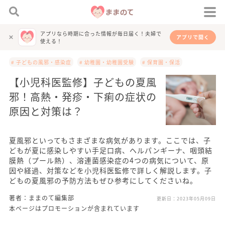
アプリなら時期に合った情報が毎日届く！夫婦で
アプリで開く
使える！
# 子どもの風邪・感染症
# 幼稚園・幼稚園受験
# 保育園・保活
【小児科医監修】子どもの夏風
邪！高熱・発疹・下痢の症状の
原因と対策は？
夏風邪といってもさまざまな病気があります。ここでは、子
どもが夏に感染しやすい手足口病、ヘルパンギーナ、咽頭結
膜熱（プール熱）、溶連菌感染症の4つの病気について、原
因や経過、対策などを小児科医監修で詳しく解説します。子
どもの夏風邪の予防方法もぜひ参考にしてくださいね。
著者：ままのて編集部
更新日：
2023年05月09日
本ページはプロモーションが含まれています