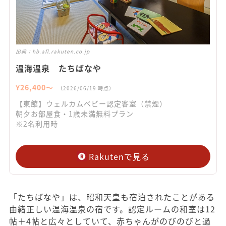
出典：
hb.afl.rakuten.co.jp
温海温泉 たちばなや
¥
26,400
〜
（
2026/06/19
時点）
【東館】ウェルカムベビー認定客室（禁煙）
朝夕お部屋食・1歳未満無料プラン
※2名利用時
Rakutenで見る
「たちばなや」は、昭和天皇も宿泊されたことがある
由緒正しい温海温泉の宿です。認定ルームの和室は12
帖＋4帖と広々としていて、赤ちゃんがのびのびと過