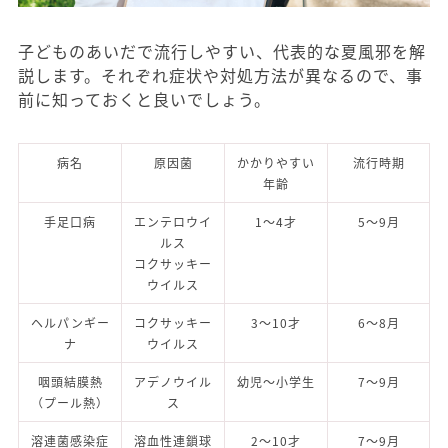
子どものあいだで流行しやすい、代表的な夏風邪を解
説します。それぞれ症状や対処方法が異なるので、事
前に知っておくと良いでしょう。
病名
原因菌
かかりやすい
流行時期
年齢
手足口病
エンテロウイ
1～4才
5～9月
ルス
コクサッキー
ウイルス
ヘルパンギー
コクサッキー
3～10才
6～8月
ナ
ウイルス
咽頭結膜熱
アデノウイル
幼児～小学生
7～9月
（プール熱）
ス
溶連菌感染症
溶血性連鎖球
2～10才
7～9月