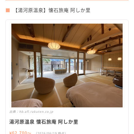
【湯河原温泉】懐石旅庵 阿しか里
出典：
hb.afl.rakuten.co.jp
湯河原温泉 懐石旅庵 阿しか里
¥
62,700
〜
（
2026/06/19
時点）