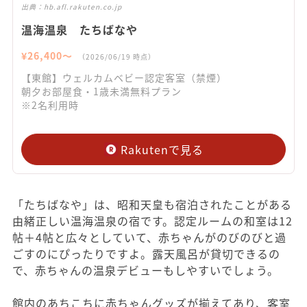
出典：
hb.afl.rakuten.co.jp
温海温泉 たちばなや
¥
26,400
〜
（
2026/06/19
時点）
【東館】ウェルカムベビー認定客室（禁煙）
朝夕お部屋食・1歳未満無料プラン
※2名利用時
Rakutenで見る
「たちばなや」は、昭和天皇も宿泊されたことがある
由緒正しい温海温泉の宿です。認定ルームの和室は12
帖＋4帖と広々としていて、赤ちゃんがのびのびと過
ごすのにぴったりですよ。露天風呂が貸切できるの
で、赤ちゃんの温泉デビューもしやすいでしょう。
館内のあちこちに赤ちゃんグッズが揃えてあり、客室