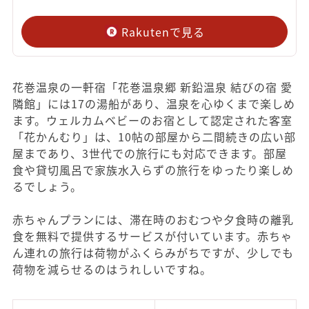
Rakutenで見る
花巻温泉の一軒宿「花巻温泉郷 新鉛温泉 結びの宿 愛
隣館」には17の湯船があり、温泉を心ゆくまで楽しめ
ます。ウェルカムベビーのお宿として認定された客室
「花かんむり」は、10帖の部屋から二間続きの広い部
屋まであり、3世代での旅行にも対応できます。部屋
食や貸切風呂で家族水入らずの旅行をゆったり楽しめ
るでしょう。
赤ちゃんプランには、滞在時のおむつや夕食時の離乳
食を無料で提供するサービスが付いています。赤ちゃ
ん連れの旅行は荷物がふくらみがちですが、少しでも
荷物を減らせるのはうれしいですね。