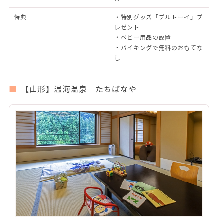
特典
・特別グッズ「プルトーイ」プ
レゼント
・ベビー用品の設置
・バイキングで無料のおもてな
し
【山形】温海温泉 たちばなや