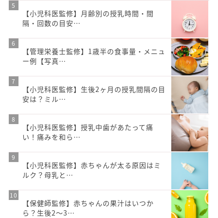
【小児科医監修】月齢別の授乳時間・間
隔・回数の目安…
【管理栄養士監修】1歳半の食事量・メニュ
ー例【写真…
【小児科医監修】生後2ヶ月の授乳間隔の目
安は？ミル…
【小児科医監修】授乳中歯があたって痛
い！痛みを和ら…
【小児科医監修】赤ちゃんが太る原因はミ
ルク？母乳と…
【保健師監修】赤ちゃんの果汁はいつか
ら？生後2～3…