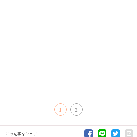
1
2
この記事をシェア！