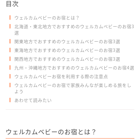
目次
ウェルカムベビーのお宿とは？
北海道・東北地方でおすすめのウェルカムベビーのお宿3
選
関東地方でおすすめのウェルカムベビーのお宿3選
東海地方でおすすめのウェルカムベビーのお宿3選
関西地方でおすすめのウェルカムベビーのお宿3選
九州・沖縄地方でおすすめのウェルカムベビーのお宿4選
ウェルカムベビーお宿を利用する際の注意点
ウェルカムベビーのお宿で家族みんなが楽しめる旅をし
よう
あわせて読みたい
ウェルカムベビーのお宿とは？