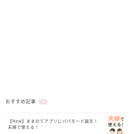
おすすめ記事
PR
【New】ままのてアプリにパパモード誕生！
夫婦で使える！