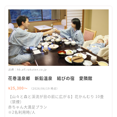
出典：
hb.afl.rakuten.co.jp
花巻温泉郷 新鉛温泉 結びの宿 愛隣館
¥
25,300
〜
（
2026/06/19
時点）
【山々と森と渓流が目の前に広がる】花かんむり 10畳
（禁煙）
赤ちゃん大満足プラン
※2名利用時/人