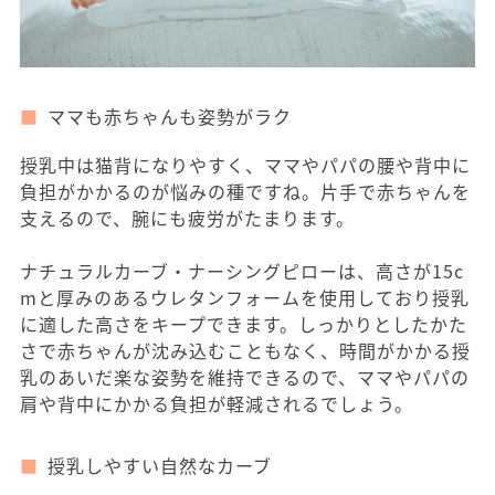
ママも赤ちゃんも姿勢がラク
授乳中は猫背になりやすく、ママやパパの腰や背中に
負担がかかるのが悩みの種ですね。片手で赤ちゃんを
支えるので、腕にも疲労がたまります。
ナチュラルカーブ・ナーシングピローは、高さが15c
mと厚みのあるウレタンフォームを使用しており授乳
に適した高さをキープできます。しっかりとしたかた
さで赤ちゃんが沈み込むこともなく、時間がかかる授
乳のあいだ楽な姿勢を維持できるので、ママやパパの
肩や背中にかかる負担が軽減されるでしょう。
授乳しやすい自然なカーブ