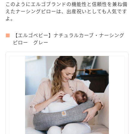
このようにエルゴブランドの機能性と信頼性を兼ね備
えたナーシングピローは、出産祝いとしても人気です
よ。
【エルゴベビー】ナチュラルカーブ・ナーシング
ピロー グレー