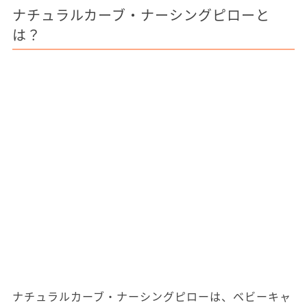
ナチュラルカーブ・ナーシングピローと
は？
ナチュラルカーブ・ナーシングピローは、ベビーキャ