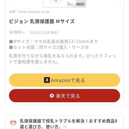
出典：
www.amazon.co.jp
ピジョン 乳頭保護器 Mサイズ
￥909〜
（2022/11/30 時点）
■Mサイズ：ママの乳首の直径13~16mmまで
■セット内容：同サイズ2個入・ケース付
乳首を守りながら母乳を与えられます。ぴったりフィッ
トで違和感を感じません。
Amazonで見る
楽天で見る
乳頭保護器で授乳トラブルを解決！おすすめ商品8
選と選び方、使い方、…