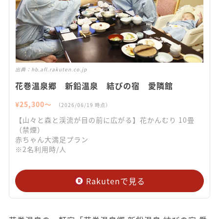
出典：
hb.afl.rakuten.co.jp
花巻温泉郷 新鉛温泉 結びの宿 愛隣館
¥
25,300
〜
（
2026/06/19
時点）
【山々と森と渓流が目の前に広がる】花かんむり 10畳
（禁煙）
赤ちゃん大満足プラン
※2名利用時/人
Rakutenで見る