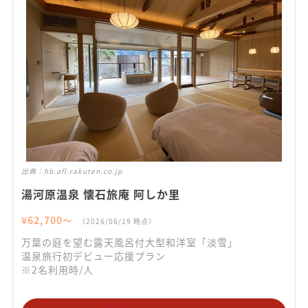
出典：
hb.afl.rakuten.co.jp
湯河原温泉 懐石旅庵 阿しか里
¥
62,700
〜
（
2026/06/19
時点）
万葉の庭を望む露天風呂付大型和洋室「淡雪」
温泉旅行初デビュー応援プラン
※2名利用時/人