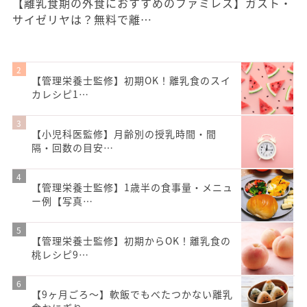
【離乳食期の外食におすすめのファミレス】ガスト・
サイゼリヤは？無料で離…
【管理栄養士監修】初期OK！離乳食のスイ
カレシピ1…
【小児科医監修】月齢別の授乳時間・間
隔・回数の目安…
【管理栄養士監修】1歳半の食事量・メニュ
ー例【写真…
【管理栄養士監修】初期からOK！離乳食の
桃レシピ9…
【9ヶ月ごろ〜】軟飯でもべたつかない離乳