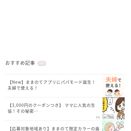
おすすめ記事
PR
【New】ままのてアプリにパパモード誕生！
夫婦で使える！
【3,000円のクーポンつき】 ママに人気の生
協！その秘密…
PR
【応募対象地域あり】ままのて限定カラーの歯