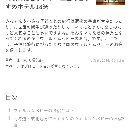
すめホテル18選
赤ちゃんや小さな子どもとの旅行は荷物の準備が大変だった
り、お世話の勝手が違ったりして、ママにとっては楽しみだ
けど大変なことも多いですよね。そんなママたちの味方とな
ってくれるのが「ウェルカムベビーのお宿」です。ここで
は、子連れ旅行にぴったりな全国のウェルカムベビーのお宿
を紹介します。
著者：ままのて編集部
更新日：
2026月06月18日
本ページはプロモーションが含まれています
目次
ウェルカムベビーのお宿とは？
北海道・東北地方でおすすめのウェルカムベビーのお宿3
選