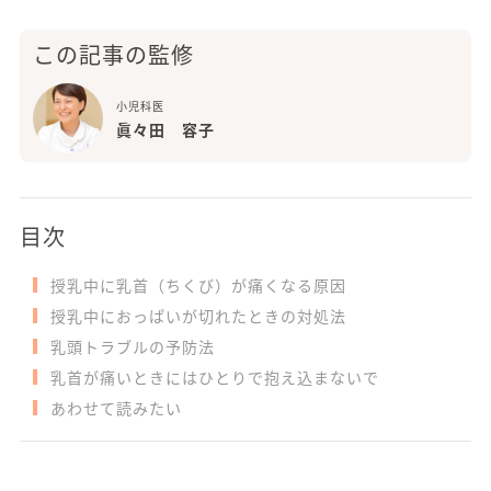
この記事の監修
小児科医
眞々田 容子
目次
授乳中に乳首（ちくび）が痛くなる原因
授乳中におっぱいが切れたときの対処法
乳頭トラブルの予防法
乳首が痛いときにはひとりで抱え込まないで
あわせて読みたい