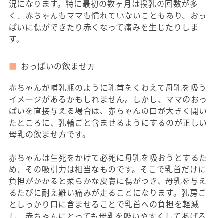
況になります。特に最初の数ヶ月は授乳の回数が多
く、赤ちゃんもママも慣れていないこともあり、おっ
ぱいに傷ができたり赤くなって痛みを生じたりしま
す。
おっぱいの飲ませ方
赤ちゃんが哺乳瓶のように乳首をくわえて母乳を吸う
イメージがあるかもしれません。しかし、ママのおっ
ぱいを直接与える場合は、赤ちゃんの口が大きく開い
たところに、乳輪ごと含ませるようにするのが正しい
母乳の飲ませ方です。
赤ちゃんは生死をかけて必死に母乳を吸おうとするた
め、その吸引力は相当なものです。そこで乳首だけに
負担がかかると柔らかな皮膚に傷がつき、母乳を与え
るたびに耐え難い痛みが走ることになります。乳房ご
としっかり口に含ませることで乳首への負担を軽減
し、赤ちゃんにとっても母乳を吸いやすくしてあげる