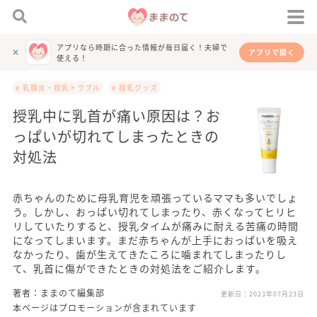
アプリなら時期に合った情報が毎日届く！夫婦で
アプリで開く
使える！
# 乳腺炎・授乳トラブル
# 授乳グッズ
授乳中に乳首が痛い原因は？お
っぱいが切れてしまったときの
対処法
赤ちゃんのために母乳育児を頑張っているママも多いでしょ
う。しかし、おっぱい切れてしまったり、赤くなってヒリヒ
リしていたりすると、授乳タイムが痛みに耐える苦痛の時間
になってしまいます。まだ赤ちゃんが上手におっぱいを吸え
なかったり、歯が生えてきたころに噛まれてしまったりし
て、乳首に傷ができたときの対処法をご紹介します。
著者：ままのて編集部
更新日：
2023年07月23日
本ページはプロモーションが含まれています