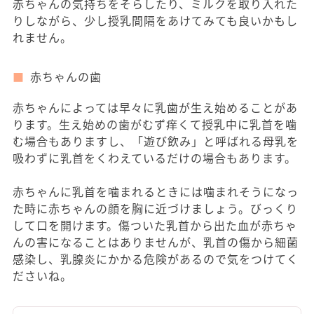
赤ちゃんの気持ちをそらしたり、ミルクを取り入れた
りしながら、少し授乳間隔をあけてみても良いかもし
れません。
赤ちゃんの歯
赤ちゃんによっては早々に乳歯が生え始めることがあ
ります。生え始めの歯がむず痒くて授乳中に乳首を噛
む場合もありますし、「遊び飲み」と呼ばれる母乳を
吸わずに乳首をくわえているだけの場合もあります。
赤ちゃんに乳首を噛まれるときには噛まれそうになっ
た時に赤ちゃんの顔を胸に近づけましょう。びっくり
して口を開けます。傷ついた乳首から出た血が赤ちゃ
んの害になることはありませんが、乳首の傷から細菌
感染し、乳腺炎にかかる危険があるので気をつけてく
ださいね。