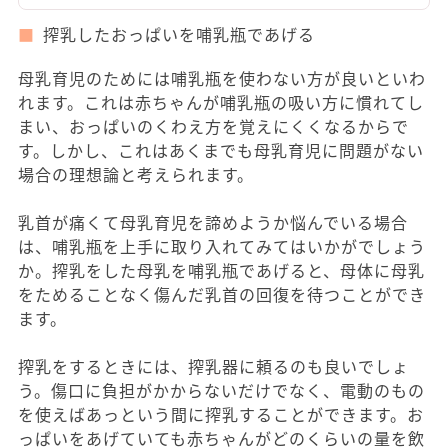
搾乳したおっぱいを哺乳瓶であげる
母乳育児のためには哺乳瓶を使わない方が良いといわ
れます。これは赤ちゃんが哺乳瓶の吸い方に慣れてし
まい、おっぱいのくわえ方を覚えにくくなるからで
す。しかし、これはあくまでも母乳育児に問題がない
場合の理想論と考えられます。
乳首が痛くて母乳育児を諦めようか悩んでいる場合
は、哺乳瓶を上手に取り入れてみてはいかがでしょう
か。搾乳をした母乳を哺乳瓶であげると、母体に母乳
をためることなく傷んだ乳首の回復を待つことができ
ます。
搾乳をするときには、搾乳器に頼るのも良いでしょ
う。傷口に負担がかからないだけでなく、電動のもの
を使えばあっという間に搾乳することができます。お
っぱいをあげていても赤ちゃんがどのくらいの量を飲