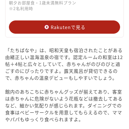
朝夕お部屋食・1歳未満無料プラン
※2名利用時
Rakutenで見る
「たちばなや」は、昭和天皇も宿泊されたことがある
由緒正しい温海温泉の宿です。認定ルームの和室は12
帖＋4帖と広々としていて、赤ちゃんがのびのびと過
ごすのにぴったりですよ。露天風呂が貸切できるの
で、赤ちゃんの温泉デビューもしやすいでしょう。
館内のあちこちに赤ちゃんグッズが揃えてあり、客室
は赤ちゃんに危険がないよう花瓶などは撤去してある
など、細かい気配りが感じられます。ダイニングでの
食事はベビーサークルを用意してもらえるので、ママ
やパパもゆっくり食べられますよ。