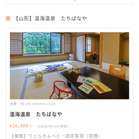
【山形】温海温泉 たちばなや
出典：
hb.afl.rakuten.co.jp
温海温泉 たちばなや
¥
26,400
〜
（
2026/06/19
時点）
【東館】ウェルカムベビー認定客室（禁煙）