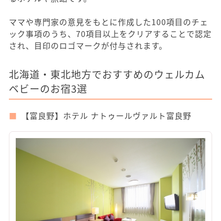
ママや専門家の意見をもとに作成した100項目のチェ
ック事項のうち、70項目以上をクリアすることで認定
され、目印のロゴマークが付与されます。
北海道・東北地方でおすすめのウェルカム
ベビーのお宿3選
【富良野】ホテル ナトゥールヴァルト富良野