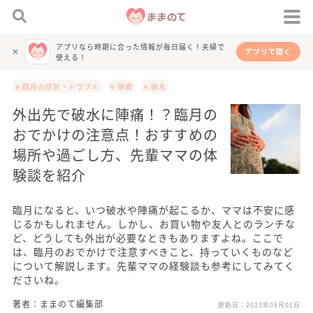
アプリなら時期に合った情報が毎日届く！夫婦で
アプリで開く
使える！
# 臨月の症状・トラブル
# 陣痛
# 破水
外出先で破水に陣痛！？臨月の
おでかけの注意点！おすすめの
場所や過ごし方、先輩ママの体
験談を紹介
臨月になると、いつ破水や陣痛が起こるか、ママは不安に感
じるかもしれません。しかし、お買い物や友人とのランチな
ど、どうしても外出が必要なときもありますよね。ここで
は、臨月のおでかけで注意すべきこと、持っていくものなど
について解説します。先輩ママの経験談も参考にしてみてく
ださいね。
著者：ままのて編集部
更新日：
2023年08月01日