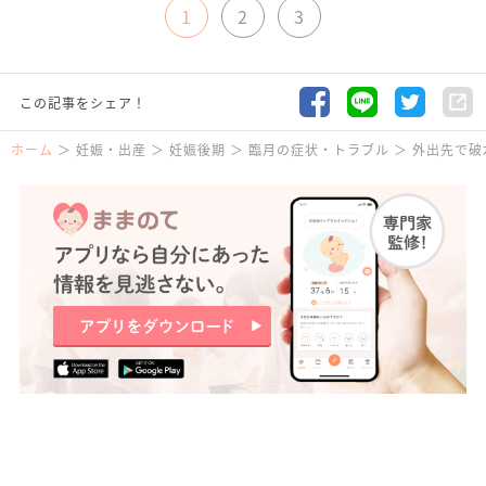
1
2
3
この記事をシェア！
ホーム
妊娠・出産
妊娠後期
臨月の症状・トラブル
外出先で破