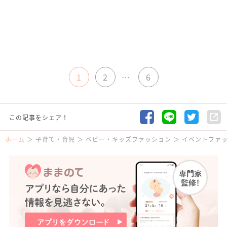
1
2
…
6
この記事をシェア！
ホーム
子育て・育児
ベビー・キッズファッション
イベントファ