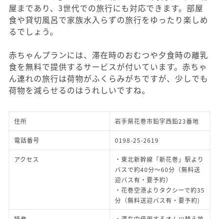
屋まであり、3世代での旅行にも対応できます。部屋
食や貸切風呂で家族水入らずの旅行をゆったり楽しめ
るでしょう。
赤ちゃんプランには、滞在時のおむつや夕食時の離乳
食を無料で提供するサービスが付いています。赤ちゃ
ん連れの旅行は荷物がふくらみがちですが、少しでも
荷物を減らせるのはうれしいですね。
住所
岩手県花巻市鉛字西鉛23番地
電話番号
0198-25-2619
アクセス
・東北新幹線「新花巻」駅より
バスで約40分～60分（無料送
迎バス有・要予約）
・花巻空港よりタクシーで約35
分（無料送迎バス有・要予約)
特典
・滞在中使用するオムツ替え放