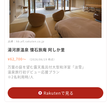
出典：
hb.afl.rakuten.co.jp
湯河原温泉 懐石旅庵 阿しか里
¥
62,700
〜
（
2026/06/19
時点）
万葉の庭を望む露天風呂付大型和洋室「淡雪」
温泉旅行初デビュー応援プラン
※2名利用時/人
Rakutenで見る