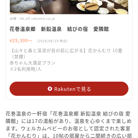
出典：
hb.afl.rakuten.co.jp
花巻温泉郷 新鉛温泉 結びの宿 愛隣館
¥
25,300
〜
（
2026/06/19
時点）
【山々と森と渓流が目の前に広がる】花かんむり 10畳
（禁煙）
赤ちゃん大満足プラン
※2名利用時/人
Rakutenで見る
花巻温泉の一軒宿「花巻温泉郷 新鉛温泉 結びの宿 愛
隣館」には17の湯船があり、温泉を心ゆくまで楽しめ
ます。ウェルカムベビーのお宿として認定された客室
「花かんむり」は、10帖の部屋から二間続きの広い部