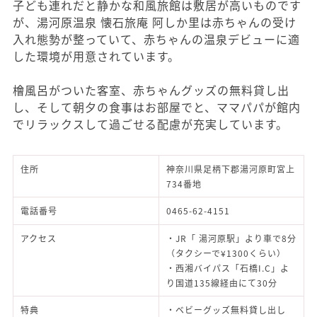
子ども連れだと静かな和風旅館は敷居が高いものです
が、湯河原温泉 懐石旅庵 阿しか里は赤ちゃんの受け
入れ態勢が整っていて、赤ちゃんの温泉デビューに適
した環境が用意されています。
檜風呂がついた客室、赤ちゃんグッズの無料貸し出
し、そして朝夕の食事はお部屋でと、ママパパが館内
でリラックスして過ごせる配慮が充実しています。
住所
神奈川県足柄下郡湯河原町宮上
734番地
電話番号
0465-62-4151
アクセス
・JR「 湯河原駅」より車で8分
（タクシーで¥1300くらい）
・西湘バイパス「石橋I.C」よ
り国道135線経由にて30分
特典
・ベビーグッズ無料貸し出し