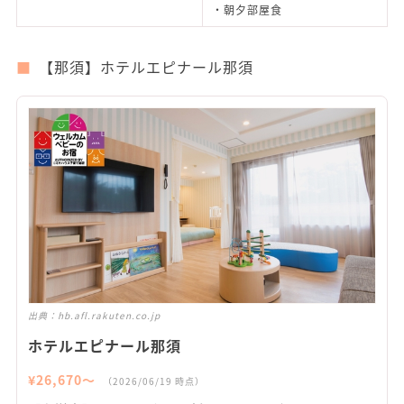
・朝夕部屋食
【那須】ホテルエピナール那須
出典：
hb.afl.rakuten.co.jp
ホテルエピナール那須
¥
26,670
〜
（
2026/06/19
時点）