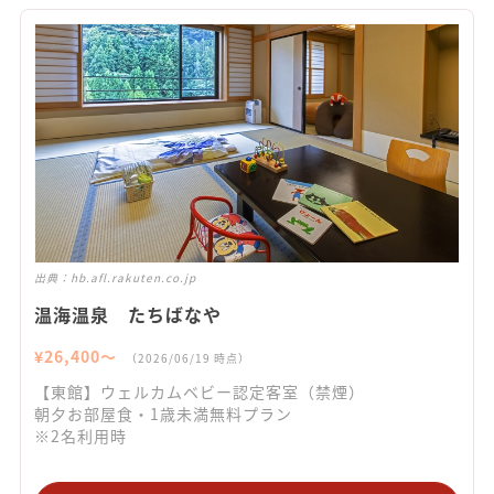
出典：
hb.afl.rakuten.co.jp
温海温泉 たちばなや
¥
26,400
〜
（
2026/06/19
時点）
【東館】ウェルカムベビー認定客室（禁煙）
朝夕お部屋食・1歳未満無料プラン
※2名利用時