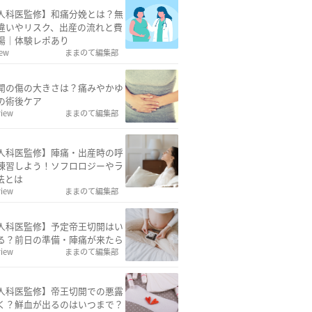
人科医監修】和痛分娩とは？無
違いやリスク、出産の流れと費
場｜体験レポあり
iew
ままのて編集部
開の傷の大きさは？痛みやかゆ
の術後ケア
view
ままのて編集部
人科医監修】陣痛・出産時の呼
練習しよう！ソフロロジーやラ
法とは
view
ままのて編集部
人科医監修】予定帝王切開はい
る？前日の準備・陣痛が来たら
view
ままのて編集部
人科医監修】帝王切開での悪露
く？鮮血が出るのはいつまで？