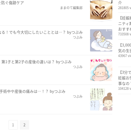
を防ぐ傷跡ケア
介
ままのて編集部
281805 
【妊娠
ニティ
おすす
なる！でも今大切にしたいこととは…？ byつぶみ
733508 
つぶみ
【3,0
気の生
43967 v
第1子と第2子の産後の違いは？ byつぶみ
つぶみ
【3分
妊娠お
事なの
104128 
手術中や産後の痛みは…！？ byつぶみ
つぶみ
1
2