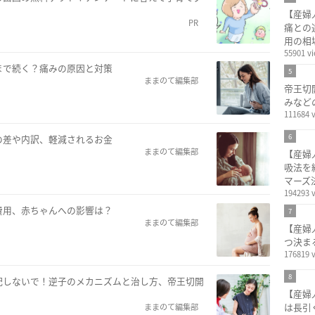
【産婦
PR
痛との
用の相
55901 v
まで続く？痛みの原因と対策
5
ままのて編集部
帝王切
みなど
111684 
6
の差や内訳、軽減されるお金
ままのて編集部
【産婦
吸法を
マーズ
194293 
費用、赤ちゃんへの影響は？
7
ままのて編集部
【産婦
つ決ま
176819 
8
配しないで！逆子のメカニズムと治し方、帝王切開
【産婦
は長引
ままのて編集部