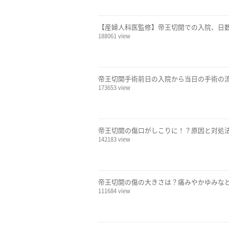
【産婦人科医監修】帝王切開での入院、日
188061 view
帝王切開手術前日の入院から当日の手術の
173653 view
帝王切開の傷口がしこりに！？原因と対処
142183 view
帝王切開の傷の大きさは？痛みやかゆみな
111684 view