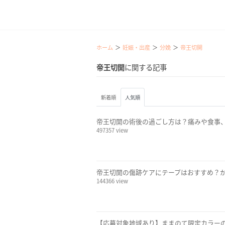
ホーム
妊娠・出産
分娩
帝王切開
帝王切開
に関する記事
新着順
人気順
帝王切開の術後の過ごし方は？痛みや食事
497357 view
帝王切開の傷跡ケアにテープはおすすめ？
144366 view
【応募対象地域あり】ままのて限定カラー