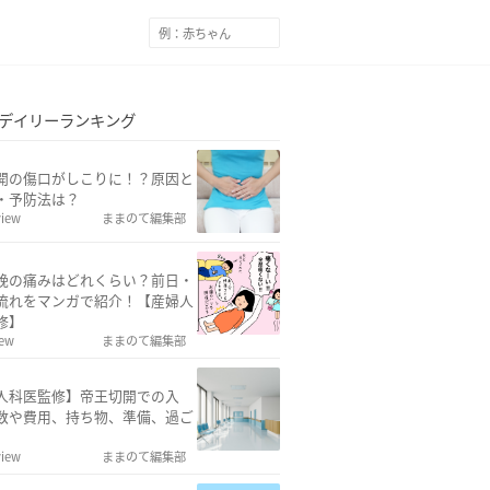
デイリーランキング
開の傷口がしこりに！？原因と
・予防法は？
view
ままのて編集部
娩の痛みはどれくらい？前日・
流れをマンガで紹介！【産婦人
修】
iew
ままのて編集部
人科医監修】帝王切開での入
数や費用、持ち物、準備、過ご
view
ままのて編集部