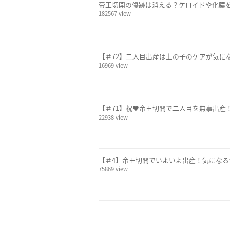
帝王切開の傷跡は消える？ケロイドや化膿
182567 view
【＃72】二人目出産は上の子のケアが気に
16969 view
【＃71】祝♥帝王切開で二人目を無事出産！
22938 view
【＃4】帝王切開でいよいよ出産！気になる
75869 view