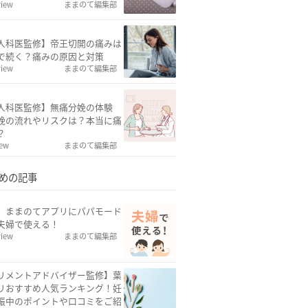
view
ままのて編集部
人科医監修】帝王切開の痛みは
で続く？痛みの原因と対策
view
ままのて編集部
人科医監修】無痛分娩の体験
娩の流れやリスクは？本当に痛
？
iew
ままのて編集部
めの記事
w】ままのてアプリにパパモード
夫婦で使える！
view
ままのて編集部
リメントアドバイザー監修】葉
リおすすめ人気ランキング！妊
娠中のポイントや口コミをご紹