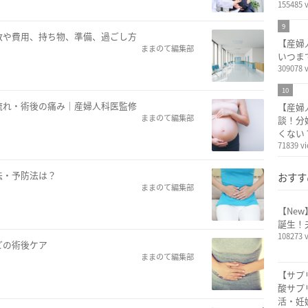
155485 
9
数や費用、持ち物、準備、過ごし方
【産婦
ままのて編集部
いつま
309078 
10
流れ・術後の痛み｜産婦人科医監修
【産婦
ままのて編集部
談！分
くない
71839 v
法・予防法は？
おすす
ままのて編集部
【Ne
誕生！
108273 
どの術後ケア
ままのて編集部
【サプ
酸サプ
活・妊