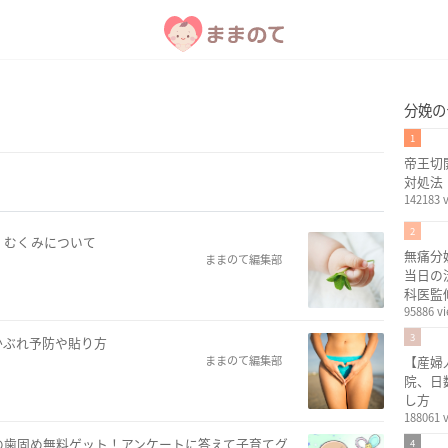
分娩の
1
帝王切
対処法
142183 
2
、むくみについて
無痛分
ままのて編集部
当日の
科医監
95886 v
3
かぶれ予防や貼り方
ままのて編集部
【産婦
院、日
し方
188061 
の歯固め無料ゲット！アンケートに答えて子育てグ
4