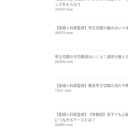
ッズをもらおう
293197 view
【産婦人科医監修】帝王切開の痛みはいつ
309078 view
帝王切開の平均費用はいくら？通常分娩と
265456 view
【産婦人科医監修】緊急帝王切開の流れや
73191 view
【産婦人科医監修】【体験談】逆子でも心
につながるケースとは？
560985 view