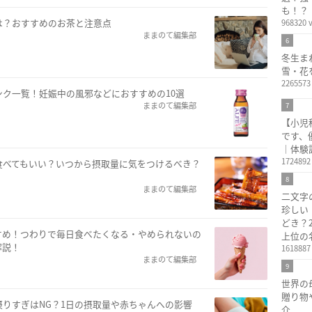
も！？
は？おすすめのお茶と注意点
968320 
ままのて編集部
6
冬生ま
雪・花
2265573
ク一覧！妊娠中の風邪などにおすすめの10選
ままのて編集部
7
【小児
です、
｜体験
1724892
食べてもいい？いつから摂取量に気をつけるべき？
8
ままのて編集部
二文字
珍しい
どき？
すめ！つわりで毎日食べたくなる・やめられないの
上位の
解説！
1618887
ままのて編集部
9
世界の
贈り物
りすぎはNG？1日の摂取量や赤ちゃんへの影響
介