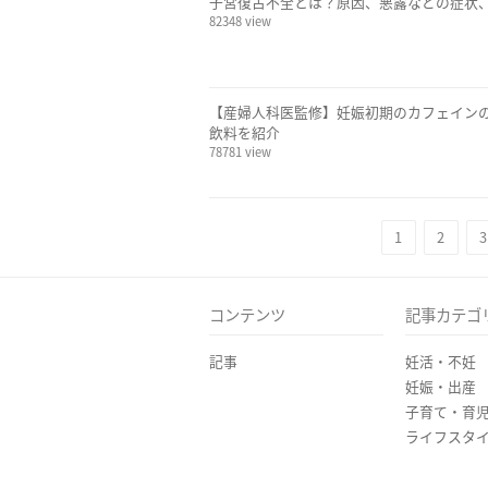
子宮復古不全とは？原因、悪露などの症状
82348 view
【産婦人科医監修】妊娠初期のカフェイン
飲料を紹介
78781 view
1
2
3
コンテンツ
記事カテゴ
記事
妊活・不妊
妊娠・出産
子育て・育
ライフスタ