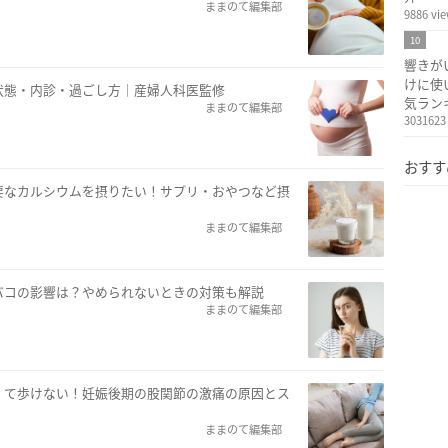
ままのて編集部
9886 vi
10
響きが
けに使
状態・内診・過ごし方｜産婦人科医監修
気ラン
ままのて編集部
3031623
おすす
要なカルシウムを摂りたい！サプリ・おやつなど摂
ままのて編集部
バコの影響は？やめられないときの対策も解説
ままのて編集部
くて歩けない！妊娠後期の股関節の激痛の原因とス
ままのて編集部