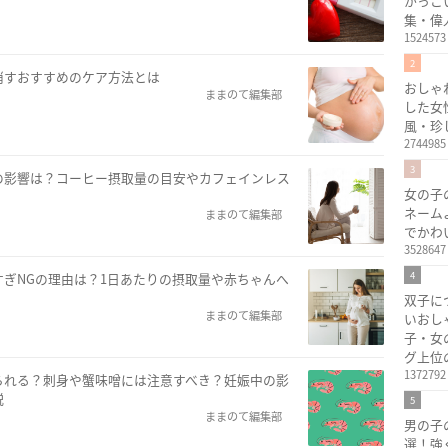
かっこ
集・偉
1524573
2
消すおすすめのケア方法とは
おしゃ
ままのて編集部
した女
風・珍
2744985
3
の影響は？コーヒー摂取量の目安やカフェインレス
女の子
ネーム
ままのて編集部
でかわ
3528647
4
ぎNGの理由は？1日あたりの摂取量や赤ちゃんへ
双子に
ままのて編集部
いおし
子・女
グ上位
1372792
られる？刺身や蟹味噌には注意すべき？妊娠中の影
説
5
ままのて編集部
男の子
選！強