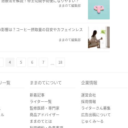
、治療法を解説！帝王切開手術後になりやすい？
ままのて編集部
の影響は？コーヒー摂取量の目安やカフェインレス
ままのて編集部
4
5
6
7
18
…
リ一覧
ままのてについて
企業情報
新着記事
運営会社
ライター一覧
採用情報
児
監修医師・専門家
ライターさん募集
イル
商品アドバイザー
広告出稿について
ままのてとは
じゅくみ〜る
利用規約・免責事項