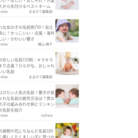
いい・珍しい・おしゃれ・万葉
人から名付けるベストネーム
 view
ままのて編集部
れな女の子の名前例750！自立
性に！かっこいい・古風・海外
しい・かわいい響き
 view
横山 横子
の珍しい名前725例｜キラキラ
より古風？ひらがな、おしゃれ
いい名前
 view
ままのて編集部
つけたい人気の名前！響きが良
ゃれな名前の創作方法は？男の
の子の組み合わせ例とランキン
の名前を紹介
 view
nohara
の植物や花にちなんだ名前185
く優しくたくましい子に育つか