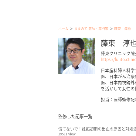
ホーム
ままのて 医師・専門家
藤東 淳也
藤東 淳
藤東クリニック院
https://fujito.clin
日本産科婦人科学
医、日本がん治療
医、日本内視鏡外
を活かして女性の
担当：医師監修記
監修した記事一覧
慌てないで！妊娠初期の出血の原因と対処
29511 view