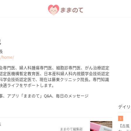
也
長
ic/home/
会専門医、婦人科腫瘍専門医、細胞診専門医、がん治療認定
認定医機構暫定教育医、日本産科婦人科内視鏡学会技術認定
科学会技術認定医で、現在は藤東クリニック院長。専門知識
快適ライフをサポートします。
事、アプリ「ままのて」Q&A、毎日のメッセージ
デイリ
1
法
【古風
ままのて編集部