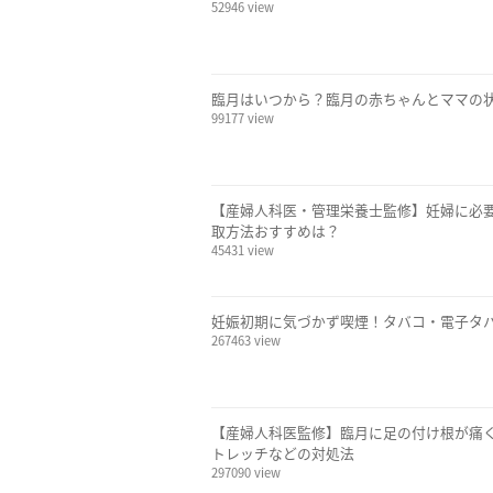
52946 view
臨月はいつから？臨月の赤ちゃんとママの
99177 view
【産婦人科医・管理栄養士監修】妊婦に必
取方法おすすめは？
45431 view
妊娠初期に気づかず喫煙！タバコ・電子タ
267463 view
【産婦人科医監修】臨月に足の付け根が痛
トレッチなどの対処法
297090 view