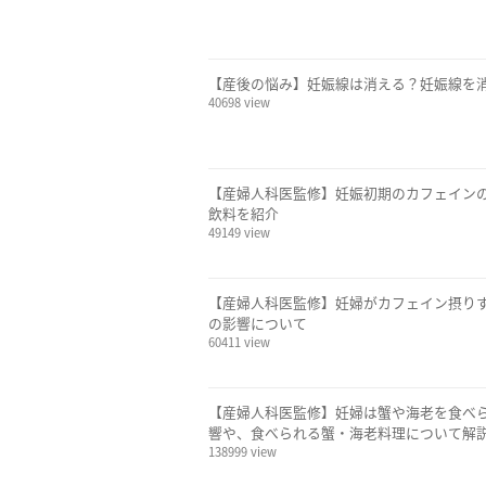
【産後の悩み】妊娠線は消える？妊娠線を
40698 view
【産婦人科医監修】妊娠初期のカフェイン
飲料を紹介
49149 view
【産婦人科医監修】妊婦がカフェイン摂りす
の影響について
60411 view
【産婦人科医監修】妊婦は蟹や海老を食べ
響や、食べられる蟹・海老料理について解
138999 view