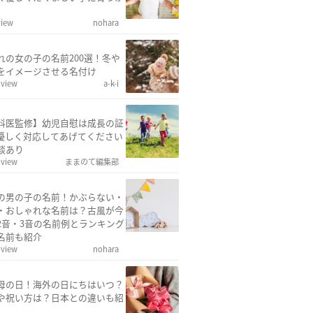
view
nohara
れの女の子の名前200選！冬や
をイメージさせる名付け
 view
a-k-i
科医監修】幼児自慰は成長の証
優しく対応してあげてください
談あり
 view
ままのて編集部
の男の子の名前！かぶらない・
・おしゃれな名前は？古風が今
2音・3音の名前例とランキング
名前も紹介
 view
nohara
母の日！海外の日にちはいつ？
や祝い方は？日本との違いも紹