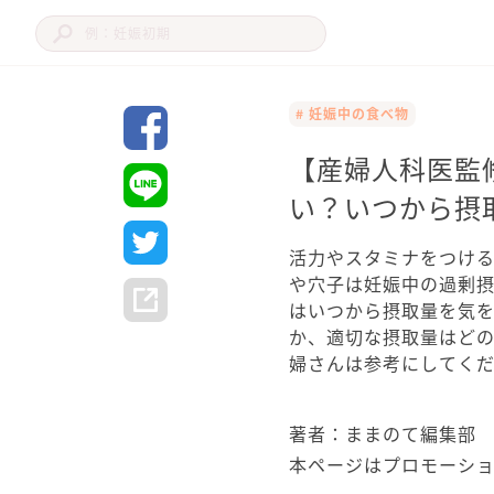
# 妊娠中の食べ物
【産婦人科医監
い？いつから摂
活力やスタミナをつけ
や穴子は妊娠中の過剰
はいつから摂取量を気
か、適切な摂取量はど
婦さんは参考にしてく
著者：ままのて編集部
本ページはプロモーシ