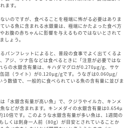
れます。
はないのですが、食べることを極端に怖がる必要はありま
れている魚に含まれる水銀量は、極端にかたよった食べ方
んやお腹の赤ちゃんに影響を与えるものではないとされて
ましょう。
いるパンフレットによると、普段の食事でよく出てくるよ
ケ、アジ、ツナ缶などは食べるときに「注意が必要ではな
らの水銀含有量は、キハダマグロが0.270μg/g、サケ
の缶詰（ライト）が0.120μg/gです。うなぎは0.060μg/
/gという数値で、一般的に食べられている魚の含有量に並びま
のは「水銀含有量が高い魚」で、クジラやイルカ、キンメ
魚などが含まれます。キンメダイの水銀含有量は0.654μ
の約10倍です。このような水銀含有量が多い魚は、1週間の
）もしくは刺身一人前（80g）が目安とされていることか