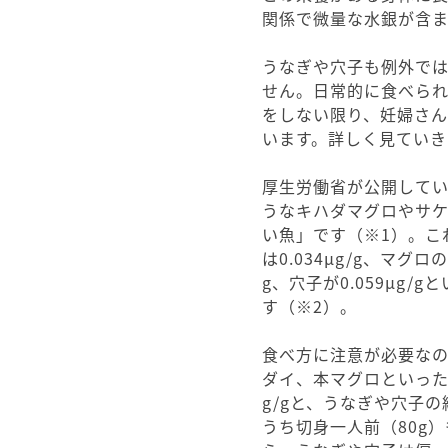
関係で微量な水銀が含ま
うなぎや穴子も例外で
せん。日常的に食べら
をしない限り、妊婦さ
います。詳しく見ていき
厚生労働省が公開して
うなキハダマグロやサ
い魚」です（※1）。これ
は0.034μg/g、マグロ
g、穴子が0.059μg
す（※2）。
食べ方に注意が必要な
ダイ、本マグロといった
g/gと、うなぎや穴子
うち切身一人前（80g