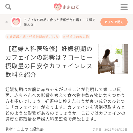
アプリなら時期に合った情報が毎日届く！夫婦で
アプリで開く
使える！
# 妊娠超初期・妊娠初期の過ごし方
# 妊娠中の飲み物
【産婦人科医監修】妊娠初期の
カフェインの影響は？コーヒー
摂取量の目安やカフェインレス
飲料を紹介
妊娠初期はお腹に赤ちゃんがいることが判明して嬉しい反
面、赤ちゃんへの影響を考えて食べ物や飲み物に気をつかう
方も多いでしょう。妊娠中に控えたほうが良い成分のひとつ
に「カフェイン」があります。カフェインを過剰摂取すると
どのような影響があるのでしょうか。ここではカフェインの
適度な摂取量を産婦人科医監修で解説します。
著者：ままのて編集部
更新日：
2025年04月10日