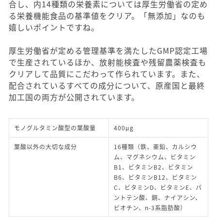
合し、内14種類の栄養素については厚生労働省の定め
る栄養機能食品の基準値をクリア。「無添加」なのも
嬉しいポイントですね。
厚生労働省が定める管理基準を満たしたGMP認定工場
で生産されているほか、放射能検査や残留農薬検査も
クリアして品質にこだわって作られています。また、
配合されているすべての成分について、原産国と最終
加工国の両方が公開されています。
モノグルタミン酸型の葉酸量
400μg
葉酸以外の大切な成分
16種類（鉄、亜鉛、カルシウ
ム、マグネシウム、ビタミン
B1、ビタミンB2、ビタミン
B6、ビタミンB12、ビタミン
C、ビタミンD、ビタミンE、パ
ントテン酸、銅、ナイアシン、
ビオチン、n-3系脂肪酸）