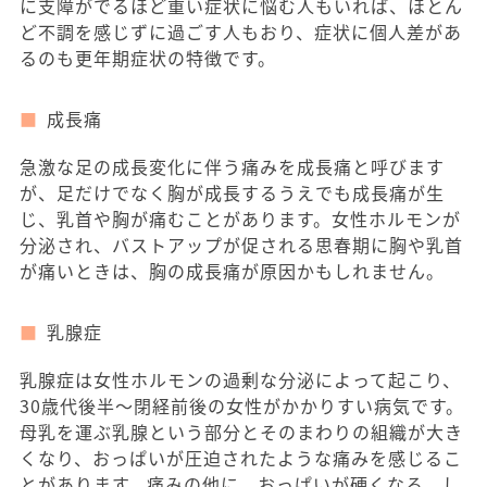
に支障がでるほど重い症状に悩む人もいれば、ほとん
ど不調を感じずに過ごす人もおり、症状に個人差があ
るのも更年期症状の特徴です。
成長痛
急激な足の成長変化に伴う痛みを成長痛と呼びます
が、足だけでなく胸が成長するうえでも成長痛が生
じ、乳首や胸が痛むことがあります。女性ホルモンが
分泌され、バストアップが促される思春期に胸や乳首
が痛いときは、胸の成長痛が原因かもしれません。
乳腺症
乳腺症は女性ホルモンの過剰な分泌によって起こり、
30歳代後半～閉経前後の女性がかかりすい病気です。
母乳を運ぶ乳腺という部分とそのまわりの組織が大き
くなり、おっぱいが圧迫されたような痛みを感じるこ
とがあります。痛みの他に、おっぱいが硬くなる、し