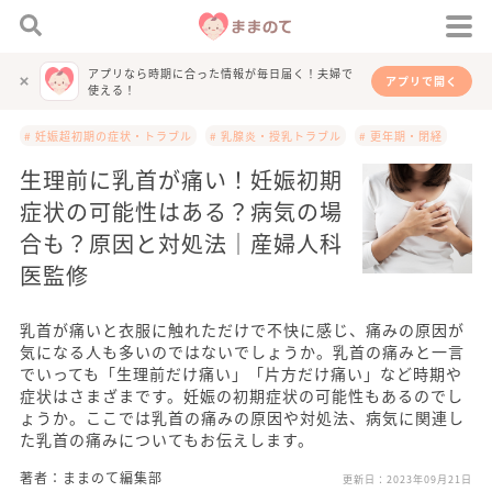
アプリなら時期に合った情報が毎日届く！夫婦で
アプリで開く
使える！
# 妊娠超初期の症状・トラブル
# 乳腺炎・授乳トラブル
# 更年期・閉経
生理前に乳首が痛い！妊娠初期
症状の可能性はある？病気の場
合も？原因と対処法｜産婦人科
医監修
乳首が痛いと衣服に触れただけで不快に感じ、痛みの原因が
気になる人も多いのではないでしょうか。乳首の痛みと一言
でいっても「生理前だけ痛い」「片方だけ痛い」など時期や
症状はさまざまです。妊娠の初期症状の可能性もあるのでし
ょうか。ここでは乳首の痛みの原因や対処法、病気に関連し
た乳首の痛みについてもお伝えします。
著者：ままのて編集部
更新日：
2023年09月21日