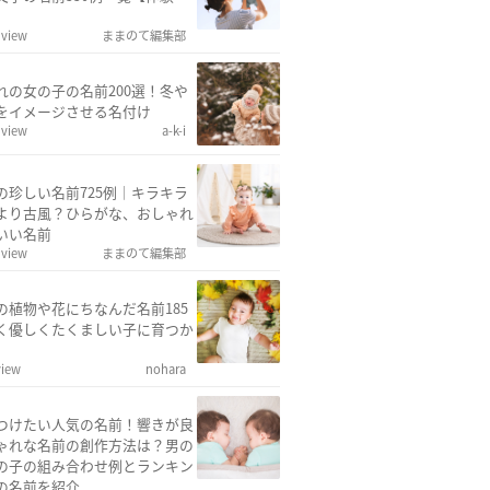
 view
ままのて編集部
れの女の子の名前200選！冬や
をイメージさせる名付け
 view
a-k-i
の珍しい名前725例｜キラキラ
より古風？ひらがな、おしゃれ
いい名前
 view
ままのて編集部
の植物や花にちなんだ名前185
く優しくたくましい子に育つか
view
nohara
つけたい人気の名前！響きが良
ゃれな名前の創作方法は？男の
の子の組み合わせ例とランキン
の名前を紹介