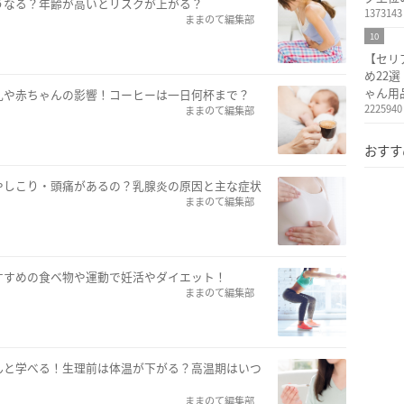
うなる？年齢が高いとリスクが上がる？
1373143
ままのて編集部
10
【セリ
め22
ゃん用
乳や赤ちゃんの影響！コーヒーは一日何杯まで？
2225940
ままのて編集部
おすす
やしこり・頭痛があるの？乳腺炎の原因と主な症状
ままのて編集部
すすめの食ベ物や運動で妊活やダイエット！
ままのて編集部
んと学べる！生理前は体温が下がる？高温期はいつ
ままのて編集部