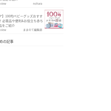
 view
nohara
ア】100均ベビーグッズおすす
選！必需品や便利&お役立ち赤ち
品をご紹介
 view
ままのて編集部
めの記事