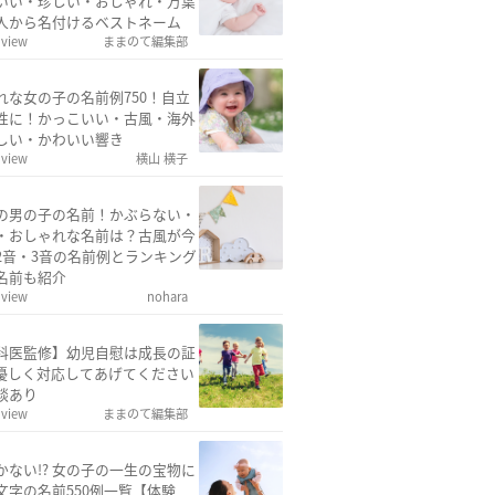
いい・珍しい・おしゃれ・万葉
人から名付けるベストネーム
 view
ままのて編集部
れな女の子の名前例750！自立
性に！かっこいい・古風・海外
しい・かわいい響き
 view
横山 横子
の男の子の名前！かぶらない・
・おしゃれな名前は？古風が今
2音・3音の名前例とランキング
名前も紹介
 view
nohara
科医監修】幼児自慰は成長の証
優しく対応してあげてください
談あり
 view
ままのて編集部
かない!? 女の子の一生の宝物に
文字の名前550例一覧【体験