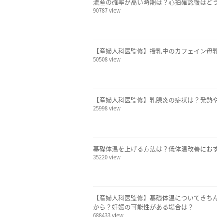
流産の確率が高い時期は？心拍確認後はど
90787 view
【産婦人科医監修】授乳中のカフェイン母
50508 view
【産婦人科医監修】乳腺炎の症状は？発熱
25998 view
基礎体温を上げる方法は？低体温改善にお
35220 view
【産婦人科医監修】基礎体温についてきち
から？妊娠の可能性がある場合は？
688433 view