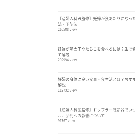
【産婦人科医監修】妊婦が食あたりになっ
法・予防法
210508 view
妊婦が明太子やたらこを食べるには？生で
て解説
202994 view
妊婦の身体に良い食事・食生活とは？おす
解説
112732 view
【産婦人科医監修】ドップラー聴診器でい
ル、胎児への影響について
91767 view