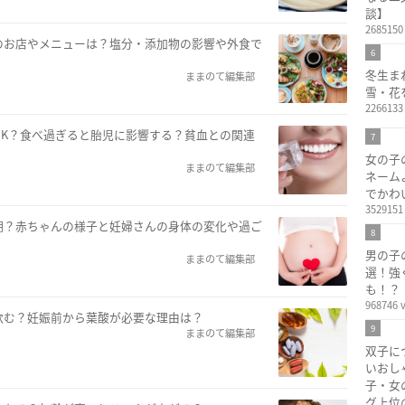
談】
2685150
のお店やメニューは？塩分・添加物の影響や外食で
6
冬生ま
ままのて編集部
雪・花
2266133
OK？食べ過ぎると胎児に影響する？貧血との関連
7
女の子
ままのて編集部
ネーム
でかわ
3529151
期？赤ちゃんの様子と妊婦さんの身体の変化や過ご
8
男の子
ままのて編集部
選！強
も！？
968746 
飲む？妊娠前から葉酸が必要な理由は？
9
ままのて編集部
双子に
いおし
子・女
グ上位