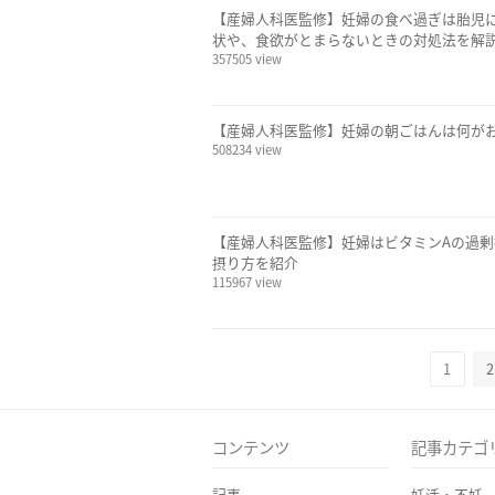
【産婦人科医監修】妊婦の食べ過ぎは胎児
状や、食欲がとまらないときの対処法を解
357505 view
【産婦人科医監修】妊婦の朝ごはんは何が
508234 view
【産婦人科医監修】妊婦はビタミンAの過
摂り方を紹介
115967 view
1
2
コンテンツ
記事カテゴ
記事
妊活・不妊