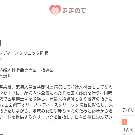
朗
レディースクリニック院長
om
科婦人科学会専門医、指導医
員講師
卒業後、東海大学医学部付属病院にて産婦人科医としてがん
術を中心に、産婦人科全般にわたり幅広く診療を行う。同時
究で医学博士号を取得し、産婦人科講師となり後進の指導に
年には田園調布オリーブレディースクリニック院長に就任し、大
デイリ
指導をしながら、地域の女性や赤ちゃんのために診断から治
ポートを提供するクリニックを目指し、日々診療に励んでい
1
【古風
事