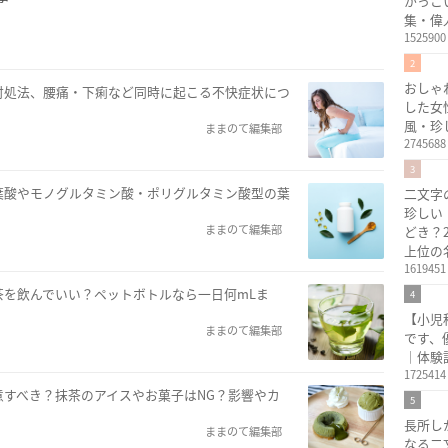
かっこ
集・偉
1525900
2
おしゃ
対処法、腰痛・下痢など同時に起こる不快症状につ
した女
風・珍
ままのて編集部
2745688
3
葉酸やモノグルタミン酸・ポリグルタミン酸型の葉
二文字
珍しい
ままのて編集部
どき？
上位の
1619451
茶を飲んでいい？ペットボトルなら一日何mLま
4
【小児
ままのて編集部
です、
｜体験
1725414
すべき？抹茶のアイスやお菓子はNG？影響やカ
5
長所し
ままのて編集部
なる二