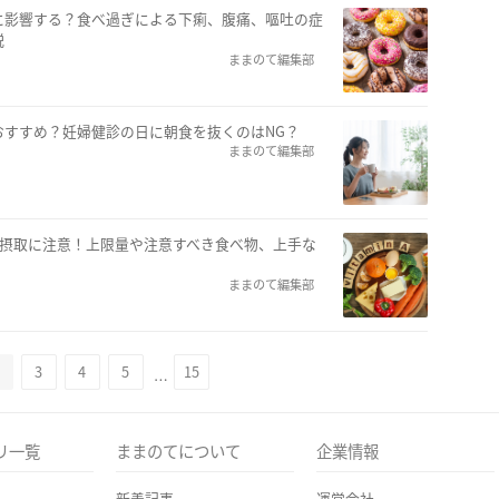
に影響する？食べ過ぎによる下痢、腹痛、嘔吐の症
説
ままのて編集部
おすすめ？妊婦健診の日に朝食を抜くのはNG？
ままのて編集部
剰摂取に注意！上限量や注意すべき食べ物、上手な
ままのて編集部
3
4
5
15
…
リ一覧
ままのてについて
企業情報
新着記事
運営会社