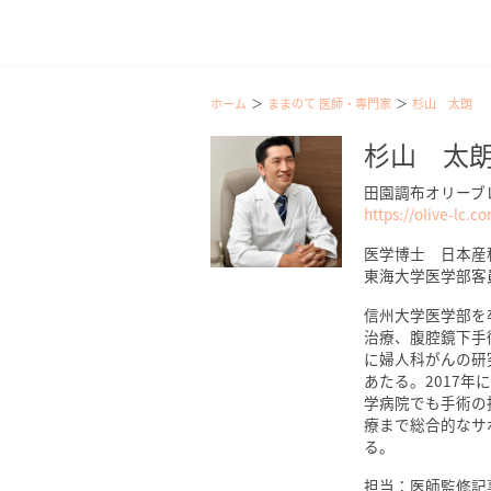
ホーム
ままのて 医師・専門家
杉山 太朗
杉山 太
田園調布オリーブ
https://olive-lc.c
医学博士 日本産
東海大学医学部客
信州大学医学部を
治療、腹腔鏡下手
に婦人科がんの研
あたる。2017
学病院でも手術の
療まで総合的なサ
る。
担当：医師監修記