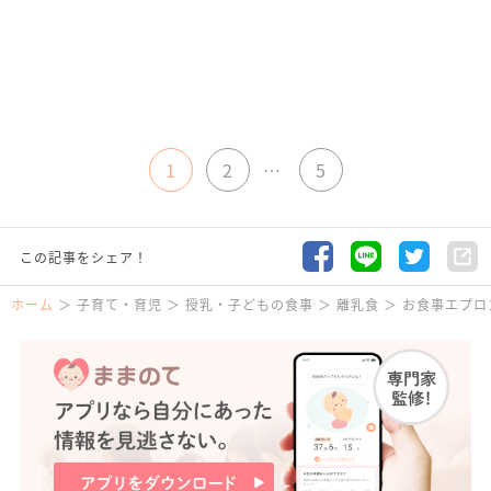
1
2
…
5
この記事をシェア！
ホーム
子育て・育児
授乳・子どもの食事
離乳食
お食事エプロ