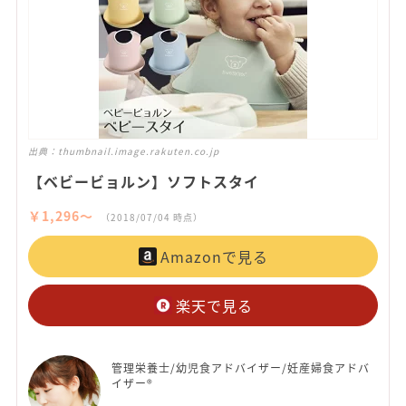
出典：
thumbnail.image.rakuten.co.jp
【ベビービョルン】ソフトスタイ
￥1,296〜
（2018/07/04 時点）
Amazonで見る
楽天で見る
管理栄養士/幼児食アドバイザー/妊産婦食アドバ
イザー®