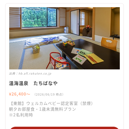
出典：
hb.afl.rakuten.co.jp
温海温泉 たちばなや
¥
26,400
〜
（
2026/06/19
時点）
【東館】ウェルカムベビー認定客室（禁煙）
朝夕お部屋食・1歳未満無料プラン
※2名利用時