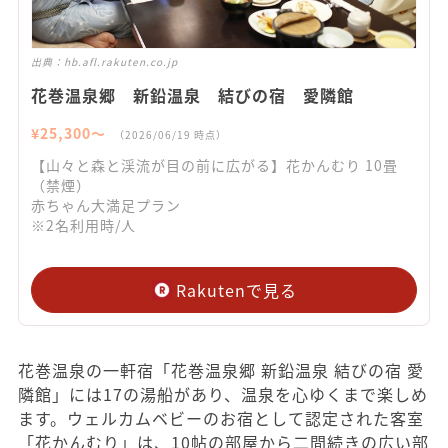
出典：
hb.afl.rakuten.co.jp
花巻温泉郷 新鉛温泉 結びの宿 愛隣館
¥
25,300
〜
（
2026/06/19
時点）
【山々と森と渓流が目の前に広がる】花かんむり 10畳
（禁煙）
赤ちゃん大満足プラン
※2名利用時/人
Rakutenで見る
花巻温泉の一軒宿「花巻温泉郷 新鉛温泉 結びの宿 愛
隣館」には17の湯船があり、温泉を心ゆくまで楽しめ
ます。ウェルカムベビーのお宿として認定された客室
「花かんむり」は、10帖の部屋から二間続きの広い部