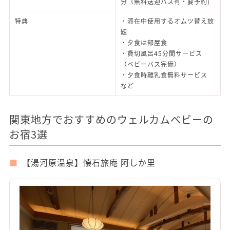
分（無料送迎バス有・要予約)
特典
・滞在中使用するオムツ替え放
題
・夕食は部屋食
・貸切風呂45分間サービス
（ベビーバス完備）
・夕食時離乳食無料サービス
など
関東地方でおすすめのウェルカムベビーの
お宿3選
【湯河原温泉】懐石旅庵 阿しか里