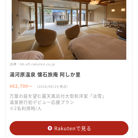
出典：
hb.afl.rakuten.co.jp
湯河原温泉 懐石旅庵 阿しか里
¥
62,700
〜
（
2026/06/19
時点）
万葉の庭を望む露天風呂付大型和洋室「淡雪」
温泉旅行初デビュー応援プラン
※2名利用時/人
Rakutenで見る