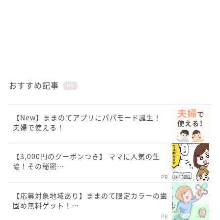
おすすめ記事
PR
【New】ままのてアプリにパパモード誕生！
夫婦で使える！
【3,000円のクーポンつき】 ママに人気の生
協！その秘密…
PR
【応募対象地域あり】ままのて限定カラーの歯
固め無料ゲット！…
PR