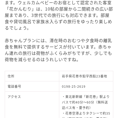
ます。ウェルカムベビーのお宿として認定された客室
「花かんむり」は、10帖の部屋から二間続きの広い部
屋まであり、3世代での旅行にも対応できます。部屋
食や貸切風呂で家族水入らずの旅行をゆったり楽しめ
るでしょう。
赤ちゃんプランには、滞在時のおむつや夕食時の離乳
食を無料で提供するサービスが付いています。赤ちゃ
ん連れの旅行は荷物がふくらみがちですが、少しでも
荷物を減らせるのはうれしいですね。
住所
岩手県花巻市鉛字西鉛23番地
電話番号
0198-25-2619
アクセス
・東北新幹線「新花巻」駅より
バスで約40分～60分（無料送
迎バス有・要予約）
・花巻空港よりタクシーで約35