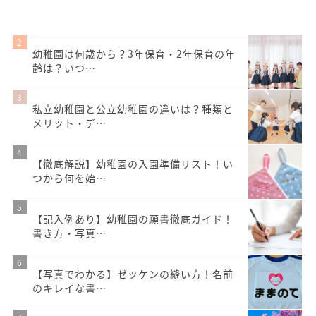
幼稚園は何歳から？3年保育・2年保育の年
齢は？いつ…
私立幼稚園と公立幼稚園の違いは？種類と
メリット・デ…
【徹底解説】幼稚園の入園準備リスト！い
つから何を始…
【記入例あり】幼稚園の願書徹底ガイド！
書き方・写真…
【写真でわかる】ゼッケンの縫い方！名前
のキレイな書…