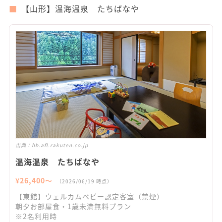
【山形】温海温泉 たちばなや
出典：
hb.afl.rakuten.co.jp
温海温泉 たちばなや
¥
26,400
〜
（
2026/06/19
時点）
【東館】ウェルカムベビー認定客室（禁煙）
朝夕お部屋食・1歳未満無料プラン
※2名利用時