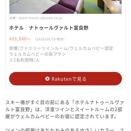
出典：
hotel.travel.rakuten.co.jp
ホテル ナトゥールヴァルト富良野
¥
23,540
〜
（
2026/06/19
時点）
禁煙/ファミリーツインルーム/ウェルカムベビー認定
ウェルカムベビーの宿プラン
※2名利用時/人
Rakutenで見る
スキー場がすぐ目の前にある「ホテルナトゥールヴァ
ルト富良野」は、洋室ツインとスイートルームの2部
屋がウェルカムベビーのお宿に認定されています。
ツインの部屋はあたたかみのあるやさしいカラー、ス