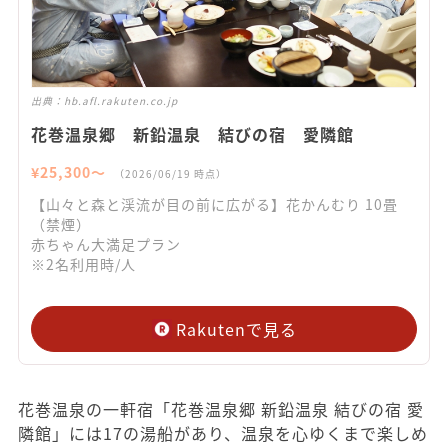
出典：
hb.afl.rakuten.co.jp
花巻温泉郷 新鉛温泉 結びの宿 愛隣館
¥
25,300
〜
（
2026/06/19
時点）
【山々と森と渓流が目の前に広がる】花かんむり 10畳
（禁煙）
赤ちゃん大満足プラン
※2名利用時/人
Rakutenで見る
花巻温泉の一軒宿「花巻温泉郷 新鉛温泉 結びの宿 愛
隣館」には17の湯船があり、温泉を心ゆくまで楽しめ