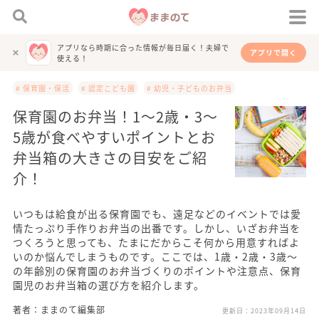
アプリなら時期に合った情報が毎日届く！夫婦で
アプリで開く
使える！
# 保育園・保活
# 認定こども園
# 幼児・子どものお弁当
保育園のお弁当！1～2歳・3～
5歳が食べやすいポイントとお
弁当箱の大きさの目安をご紹
介！
いつもは給食が出る保育園でも、遠足などのイベントでは愛
情たっぷり手作りお弁当の出番です。しかし、いざお弁当を
つくろうと思っても、たまにだからこそ何から用意すればよ
いのか悩んでしまうものです。ここでは、1歳・2歳・3歳～
の年齢別の保育園のお弁当づくりのポイントや注意点、保育
園児のお弁当箱の選び方を紹介します。
著者：ままのて編集部
更新日：
2023年09月14日