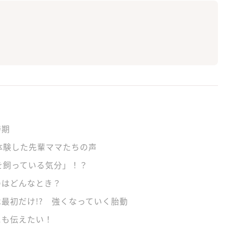
時期
体験した先輩ママたちの声
を飼っている気分」！？
のはどんなとき？
最初だけ!? 強くなっていく胎動
にも伝えたい！