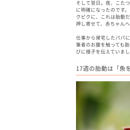
そして翌日。夜、こた
に明確になったのです
クピクに、これは胎動
押し寄せて、赤ちゃん
仕事から帰宅したパパ
筆者のお腹を触っても
びに様子を伝えていま
17週の胎動は「魚