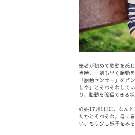
筆者が初めて胎動を感じ
当時、一刻も早く胎動
「胎動センサー」をビ
しや」とそわそわして
り、胎動を確信できる
妊娠17週1日に、なん
たかとそわそわ。母に
い、もう少し様子をみ