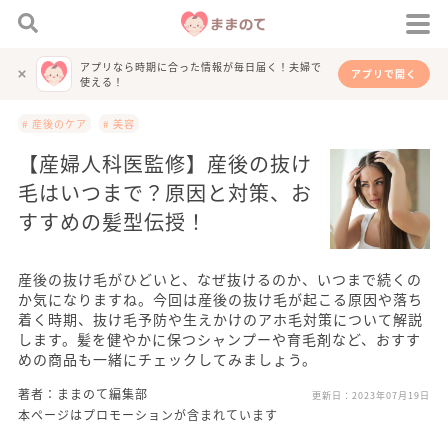
アプリなら時期に合った情報が毎日届く！夫婦で
アプリで開く
使える！
# 産後のケア
# 美容
【産婦人科医監修】産後の抜け
毛はいつまで？原因と対策、お
すすめの髪型伝授！
産後の抜け毛がひどいと、なぜ抜けるのか、いつまで続くの
か気になりますね。今回は産後の抜け毛が起こる原因や落ち
着く時期、抜け毛予防や生えかけのアホ毛対策について解説
します。髪を健やかに保つシャンプーや育毛剤など、おすす
めの商品も一緒にチェックしてみましょう。
著者：ままのて編集部
更新日：
2023年07月19日
本ページはプロモーションが含まれています