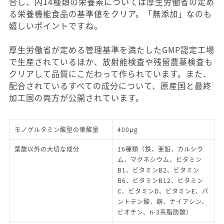
合し、内14種類の栄養素については厚生労働省の定め
る栄養機能食品の基準値をクリア。「無添加」なのも
嬉しいポイントですね。
厚生労働省が定める管理基準を満たしたGMP認定工場
で生産されているほか、放射能検査や残留農薬検査も
クリアして品質にこだわって作られています。また、
配合されているすべての成分について、原産国と最終
加工国の両方が公開されています。
モノグルタミン酸型の葉酸量
400μg
葉酸以外の大切な成分
16種類（鉄、亜鉛、カルシウ
ム、マグネシウム、ビタミン
B1、ビタミンB2、ビタミン
B6、ビタミンB12、ビタミン
C、ビタミンD、ビタミンE、パ
ントテン酸、銅、ナイアシン、
ビオチン、n-3系脂肪酸）