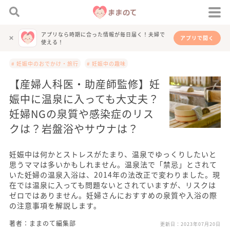
アプリなら時期に合った情報が毎日届く！夫婦で
アプリで開く
使える！
# 妊娠中のおでかけ・旅行
# 妊娠中の趣味
【産婦人科医・助産師監修】妊
娠中に温泉に入っても大丈夫？
妊婦NGの泉質や感染症のリス
クは？岩盤浴やサウナは？
妊娠中は何かとストレスがたまり、温泉でゆっくりしたいと
思うママは多いかもしれません。温泉法で「禁忌」とされて
いた妊婦の温泉入浴は、2014年の法改正で変わりました。現
在では温泉に入っても問題ないとされていますが、リスクは
ゼロではありません。妊婦さんにおすすめの泉質や入浴の際
の注意事項を解説します。
著者：ままのて編集部
更新日：
2023年07月20日