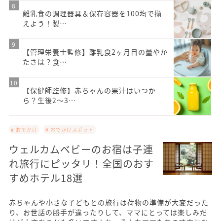
離乳食の調理器具＆保存容器を100均で揃
えよう！製…
【管理栄養士監修】離乳食2ヶ月目の量やか
たさは？食…
【保健師監修】赤ちゃんの果汁はいつか
ら？生後2～3…
# おでかけ
# おでかけスポット
ウェルカムベビーのお宿は子連
れ旅行にピッタリ！全国のおす
すめホテル18選
赤ちゃんや小さな子どもとの旅行は荷物の準備が大変だった
り、お世話の勝手が違ったりして、ママにとっては楽しみだ