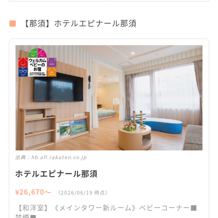
【那須】ホテルエピナール那須
出典：
hb.afl.rakuten.co.jp
ホテルエピナール那須
¥
26,670
〜
（
2026/06/19
時点）
【和洋室】《メインタワー新ルーム》ベビーコーナー■
禁煙■