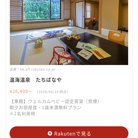
出典：
hb.afl.rakuten.co.jp
温海温泉 たちばなや
¥
26,400
〜
（
2026/06/19
時点）
【東館】ウェルカムベビー認定客室（禁煙）
朝夕お部屋食・1歳未満無料プラン
※2名利用時
Rakutenで見る