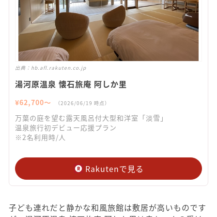
出典：
hb.afl.rakuten.co.jp
湯河原温泉 懐石旅庵 阿しか里
¥
62,700
〜
（
2026/06/19
時点）
万葉の庭を望む露天風呂付大型和洋室「淡雪」
温泉旅行初デビュー応援プラン
※2名利用時/人
Rakutenで見る
子ども連れだと静かな和風旅館は敷居が高いものです