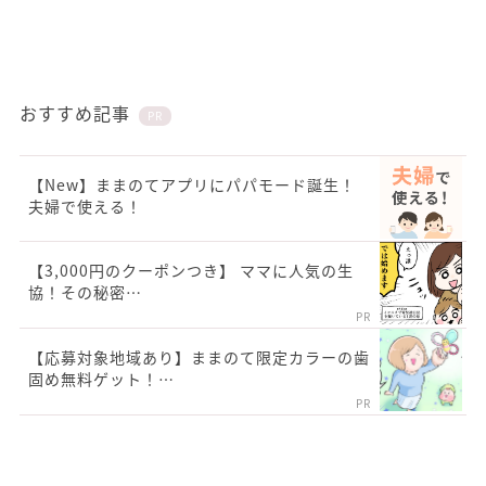
おすすめ記事
PR
【New】ままのてアプリにパパモード誕生！
夫婦で使える！
【3,000円のクーポンつき】 ママに人気の生
協！その秘密…
PR
【応募対象地域あり】ままのて限定カラーの歯
固め無料ゲット！…
PR