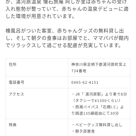
が、湯河原温泉 懐石旅庵 阿しか里は赤ちゃんの受け
入れ態勢が整っていて、赤ちゃんの温泉デビューに適
した環境が用意されています。
檜風呂がついた客室、赤ちゃんグッズの無料貸し出
し、そして朝夕の食事はお部屋でと、ママパパが館内
でリラックスして過ごせる配慮が充実しています。
住所
神奈川県足柄下郡湯河原町宮上
734番地
電話番号
0465-62-4151
アクセス
・JR「 湯河原駅」より車で8分
（タクシーで¥1300くらい）
・西湘バイパス「石橋I.C」よ
り国道135線経由にて30分
特典
・ベビーグッズ無料貸し出し
・朝夕部屋食