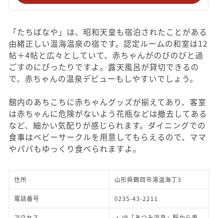
「たちばなや」は、昭和天皇も宿泊されたことがある
由緒正しい温海温泉の宿です。認定ルームの和室は12
帖＋4帖と広々としていて、赤ちゃんがのびのびと過
ごすのにぴったりですよ。露天風呂が貸切できるの
で、赤ちゃんの温泉デビューもしやすいでしょう。
館内のあちこちに赤ちゃんグッズが揃えてあり、客室
は赤ちゃんに危険がないよう花瓶などは撤去してある
など、細かい気配りが感じられます。ダイニングでの
食事はベビーサークルを用意してもらえるので、ママ
やパパもゆっくり食べられますよ。
住所
山形県鶴岡市湯温海丁3
電話番号
0235-43-2211
アクセス
・JR「あつみ温泉」駅から車