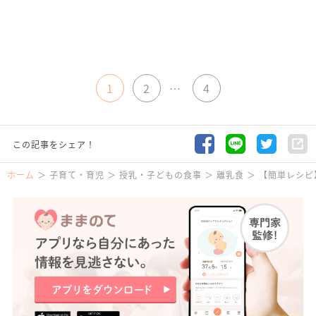
1
2
…
4
この記事をシェア！
ホーム
子育て・育児
授乳・子どもの食事
離乳食
【簡単レシピ