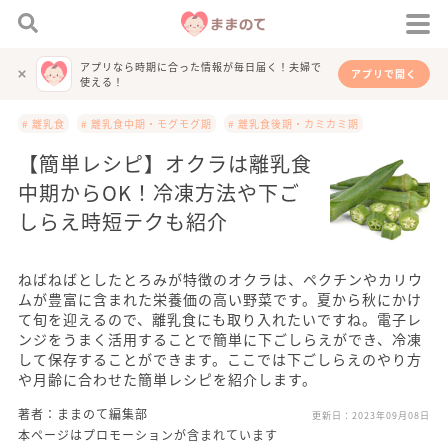
アプリなら時期に合った情報が毎日届く！夫婦で
アプリで開く
使える！
# 離乳食
# 離乳食中期・モグモグ期
# 離乳食後期・カミカミ期
【簡単レシピ】オクラは離乳食
中期からOK！冷凍方法や下ご
しらえ時短テクも紹介
ねばねばとしたとろみが特徴のオクラは、ペクチンやカリウ
ムが豊富に含まれた栄養価の高い野菜です。夏から秋にかけ
て旬を迎えるので、離乳食にも取り入れたいですね。電子レ
ンジをうまく活用することで簡単に下ごしらえができ、冷凍
して保存することができます。ここでは下ごしらえのやり方
や月齢に合わせた簡単レシピを紹介します。
著者：ままのて編集部
更新日：
2023年09月08日
本ページはプロモーションが含まれています