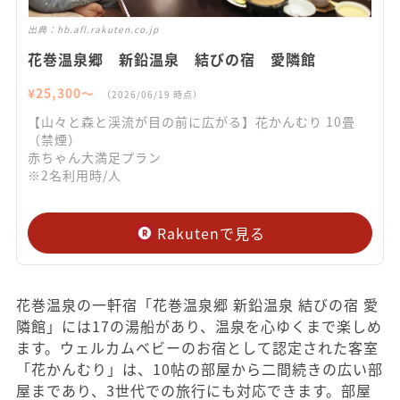
出典：
hb.afl.rakuten.co.jp
花巻温泉郷 新鉛温泉 結びの宿 愛隣館
¥
25,300
〜
（
2026/06/19
時点）
【山々と森と渓流が目の前に広がる】花かんむり 10畳
（禁煙）
赤ちゃん大満足プラン
※2名利用時/人
Rakutenで見る
花巻温泉の一軒宿「花巻温泉郷 新鉛温泉 結びの宿 愛
隣館」には17の湯船があり、温泉を心ゆくまで楽しめ
ます。ウェルカムベビーのお宿として認定された客室
「花かんむり」は、10帖の部屋から二間続きの広い部
屋まであり、3世代での旅行にも対応できます。部屋