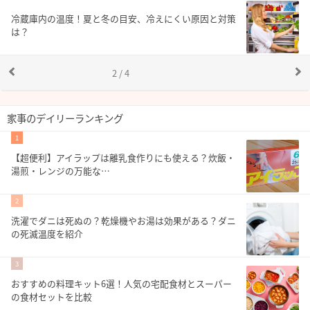
冷蔵庫内の温度！夏と冬の目安、冷えにくい原因と対策
は？
2 / 4
家事のデイリーランキング
1
【超便利】アイラップは離乳食作りにも使える？炊飯・
湯煎・レンジの万能な…
2
洗濯でダニは死ぬの？乾燥機やお湯は効果がある？ダニ
の死滅温度を紹介
3
おすすめの料理キット6選！人気の宅配食材とスーパー
の食材セットを比較