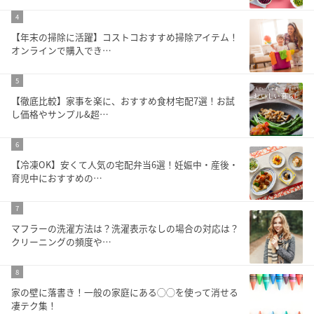
4
【年末の掃除に活躍】コストコおすすめ掃除アイテム！
オンラインで購入でき…
5
【徹底比較】家事を楽に、おすすめ食材宅配7選！お試
し価格やサンプル&超…
6
【冷凍OK】安くて人気の宅配弁当6選！妊娠中・産後・
育児中におすすめの…
7
マフラーの洗濯方法は？洗濯表示なしの場合の対応は？
クリーニングの頻度や…
8
家の壁に落書き！一般の家庭にある◯◯を使って消せる
凄テク集！