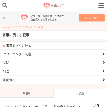
アプリなら時期に合った情報が
✕
アプリで開く
毎日届く！夫婦で使える！
ホーム
＞
ライフスタイル
＞
家事
家事
に関する記事
家事
をさらに絞る
クリーニング・洗濯
掃除
料理
宅配食材
新着順
人気順
おすすめの布団クリーナー12選！人気の商品を比較！レ