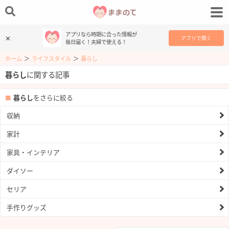
アプリなら時期に合った情報が
✕
アプリで開く
毎日届く！夫婦で使える！
ホーム
＞
ライフスタイル
＞
暮らし
暮らし
に関する記事
暮らし
をさらに絞る
収納
家計
家具・インテリア
ダイソー
セリア
手作りグッズ