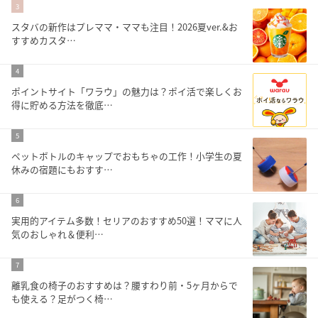
3
スタバの新作はプレママ・ママも注目！2026夏ver.&お
すすめカスタ…
4
ポイントサイト「ワラウ」の魅力は？ポイ活で楽しくお
得に貯める方法を徹底…
5
ペットボトルのキャップでおもちゃの工作！小学生の夏
休みの宿題にもおすす…
6
実用的アイテム多数！セリアのおすすめ50選！ママに人
気のおしゃれ＆便利…
7
離乳食の椅子のおすすめは？腰すわり前・5ヶ月からで
も使える？足がつく椅…