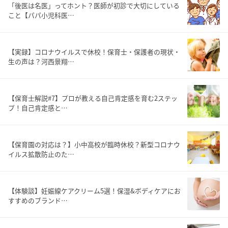
「後医は名医」ってホント？医師が初診で大切にしている
こと【パパ小児科医…
【実録】コロナウイルスで休校！保育士・保護者の現状・
生の声は？河西景翔…
【保育士解説#7】プロが教える自己肯定感を育む2ステッ
プ！自己肯定感と…
【保育園の対応は？】小中高校が臨時休校？新型コロナウ
イルス拡散防止のた…
【体験談】妊娠線ケアクリーム5選！保湿&ボディケアにお
すすめのブランド…