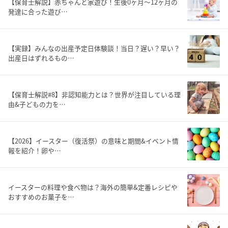
【保育士解説】赤ちゃんと家遊び！生後0ヶ月～12ヶ月の
発達に合った遊び…
【実録】みんなの出産予定日体験談！当日？遅い？早い？
出産日はずれるもの…
【保育士解説#8】非認知能力とは？世界が注目している理
由&子どもの力を…
【2026】イースター（復活祭）の意味と期間&イベント情
報を紹介！卵や…
イースターの料理や食べ物は？海外の簡単&定番レシピや
おすすめのお菓子を…