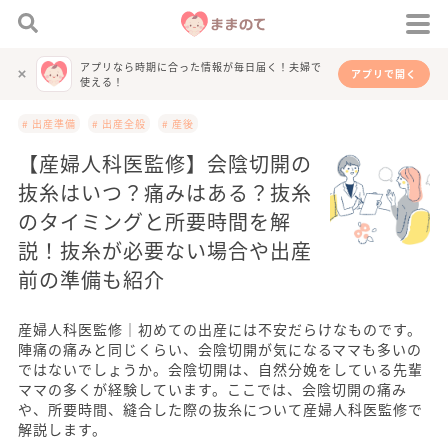
アプリなら時期に合った情報が毎日届く！夫婦で
アプリで開く
使える！
# 出産準備
# 出産全般
# 産後
【産婦人科医監修】会陰切開の
抜糸はいつ？痛みはある？抜糸
のタイミングと所要時間を解
説！抜糸が必要ない場合や出産
前の準備も紹介
産婦人科医監修｜初めての出産には不安だらけなものです。
陣痛の痛みと同じくらい、会陰切開が気になるママも多いの
ではないでしょうか。会陰切開は、自然分娩をしている先輩
ママの多くが経験しています。ここでは、会陰切開の痛み
や、所要時間、縫合した際の抜糸について産婦人科医監修で
解説します。