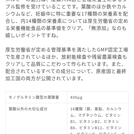
ブル監修を受けていることです。葉酸のほか鉄やカル
シウムなど、妊娠中に特に重要な17種類の栄養素を配
合し、内14種類の栄養素については厚生労働省の定め
る栄養機能食品の基準値をクリア。「無添加」なのも
嬉しいポイントですね。
厚生労働省が定める管理基準を満たしたGMP認定工場
で生産されているほか、放射能検査や残留農薬検査も
クリアして品質にこだわって作られています。また、
配合されているすべての成分について、原産国と最終
加工国の両方が公開されています。
モノグルタミン酸型の葉酸量
400μg
葉酸以外の大切な成分
16種類（鉄、亜鉛、カルシウ
ム、マグネシウム、ビタミン
B1、ビタミンB2、ビタミン
B6、ビタミンB12、ビタミン
C、ビタミンD、ビタミンE、パ