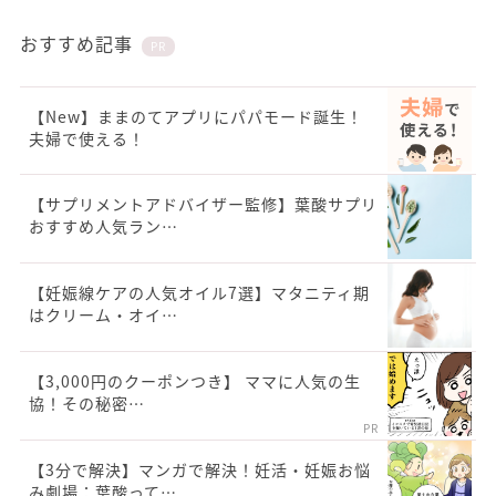
おすすめ記事
PR
【New】ままのてアプリにパパモード誕生！
夫婦で使える！
【サプリメントアドバイザー監修】葉酸サプリ
おすすめ人気ラン…
【妊娠線ケアの人気オイル7選】マタニティ期
はクリーム・オイ…
【3,000円のクーポンつき】 ママに人気の生
協！その秘密…
PR
【3分で解決】マンガで解決！妊活・妊娠お悩
み劇場：葉酸って…