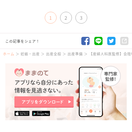
1
2
3
この記事をシェア！
ホーム
妊娠・出産
出産全般
出産準備
【産婦人科医監修】会陰