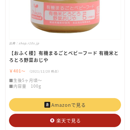
出典：
shop.r10s.jp
【おふく楼】有機まるごとベビーフード 有機米と
ろとろ野菜おじや
￥401〜
（2021/12/20 時点）
■生後5ヶ月頃～
■内容量 100g
Amazonで見る
楽天で見る