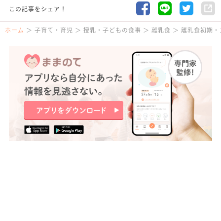
この記事をシェア！
ホーム
子育て・育児
授乳・子どもの食事
離乳食
離乳食初期・