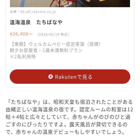
出典：
hb.afl.rakuten.co.jp
温海温泉 たちばなや
¥
26,400
〜
（
2026/06/19
時点）
【東館】ウェルカムベビー認定客室（禁煙）
朝夕お部屋食・1歳未満無料プラン
※2名利用時
Rakutenで見る
「たちばなや」は、昭和天皇も宿泊されたことがある
由緒正しい温海温泉の宿です。認定ルームの和室は12
帖＋4帖と広々としていて、赤ちゃんがのびのびと過
ごすのにぴったりですよ。露天風呂が貸切できるの
で、赤ちゃんの温泉デビューもしやすいでしょう。