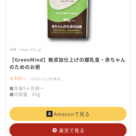
出典：
shop.r10s.jp
【GreenMind】無添加仕上げの離乳食・赤ちゃん
のためのお粥
￥350〜
（2021/12/20 時点）
■生後5ヶ月頃～
■内容量 80g
Amazonで見る
楽天で見る