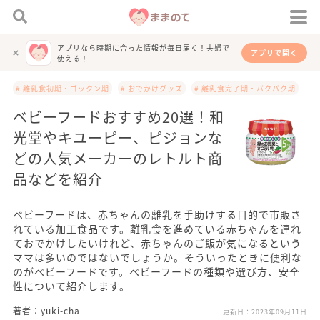
アプリなら時期に合った情報が毎日届く！夫婦で
アプリで開く
使える！
# 離乳食初期・ゴックン期
# おでかけグッズ
# 離乳食完了期・パクパク期
ベビーフードおすすめ20選！和
光堂やキユーピー、ピジョンな
どの人気メーカーのレトルト商
品などを紹介
ベビーフードは、赤ちゃんの離乳を手助けする目的で市販さ
れている加工食品です。離乳食を進めている赤ちゃんを連れ
ておでかけしたいけれど、赤ちゃんのご飯が気になるという
ママは多いのではないでしょうか。そういったときに便利な
のがベビーフードです。ベビーフードの種類や選び方、安全
性について紹介します。
著者：yuki-cha
更新日：
2023年09月11日