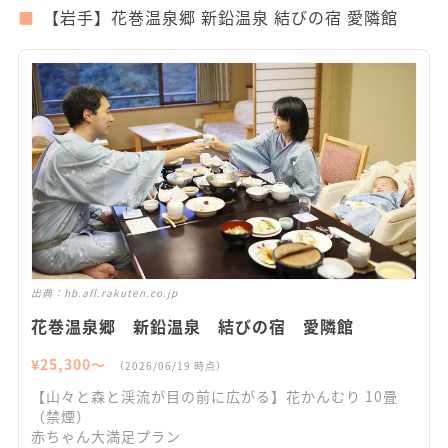
【岩手】花巻温泉郷 新鉛温泉 結びの宿 愛隣館
出典：
hb.afl.rakuten.co.jp
花巻温泉郷 新鉛温泉 結びの宿 愛隣館
¥
25,300
〜
（
2026/06/19
時点）
【山々と森と渓流が目の前に広がる】花かんむり 10畳
（禁煙）
赤ちゃん大満足プラン