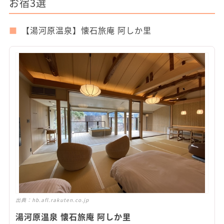
お宿3選
【湯河原温泉】懐石旅庵 阿しか里
出典：
hb.afl.rakuten.co.jp
湯河原温泉 懐石旅庵 阿しか里