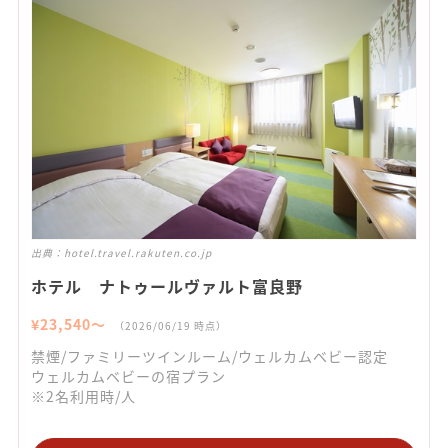
出典：
hotel.travel.rakuten.co.jp
ホテル ナトゥールヴァルト富良野
¥
23,540
〜
（
2026/06/19
時点）
禁煙/ファミリーツインルーム/ウェルカムベビー認定
ウェルカムベビーの宿プラン
※2名利用時/人