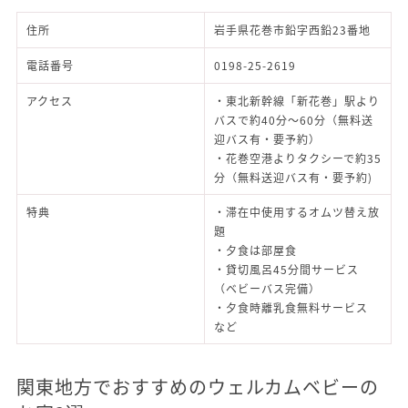
住所
岩手県花巻市鉛字西鉛23番地
電話番号
0198-25-2619
アクセス
・東北新幹線「新花巻」駅より
バスで約40分～60分（無料送
迎バス有・要予約）
・花巻空港よりタクシーで約35
分（無料送迎バス有・要予約)
特典
・滞在中使用するオムツ替え放
題
・夕食は部屋食
・貸切風呂45分間サービス
（ベビーバス完備）
・夕食時離乳食無料サービス
など
関東地方でおすすめのウェルカムベビーの