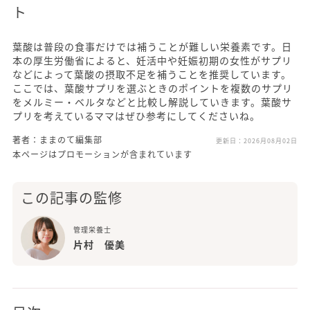
ト
葉酸は普段の食事だけでは補うことが難しい栄養素です。日
本の厚生労働省によると、妊活中や妊娠初期の女性がサプリ
などによって葉酸の摂取不足を補うことを推奨しています。
ここでは、葉酸サプリを選ぶときのポイントを複数のサプリ
をメルミー・ベルタなどと比較し解説していきます。葉酸サ
プリを考えているママはぜひ参考にしてくださいね。
著者：ままのて編集部
更新日：
2026月08月02日
本ページはプロモーションが含まれています
この記事の監修
管理栄養士
片村 優美