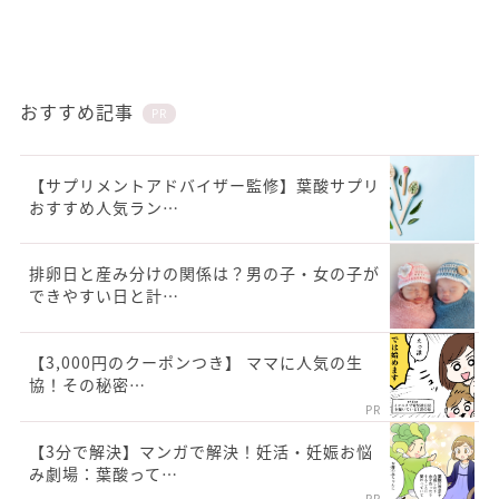
おすすめ記事
PR
【サプリメントアドバイザー監修】葉酸サプリ
おすすめ人気ラン…
排卵日と産み分けの関係は？男の子・女の子が
できやすい日と計…
【3,000円のクーポンつき】 ママに人気の生
協！その秘密…
PR
【3分で解決】マンガで解決！妊活・妊娠お悩
み劇場：葉酸って…
PR