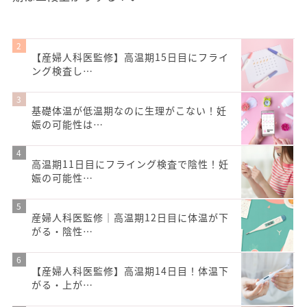
【産婦人科医監修】高温期15日目にフライ
ング検査し…
基礎体温が低温期なのに生理がこない！妊
娠の可能性は…
高温期11日目にフライング検査で陰性！妊
娠の可能性…
産婦人科医監修｜高温期12日目に体温が下
がる・陰性…
【産婦人科医監修】高温期14日目！体温下
がる・上が…