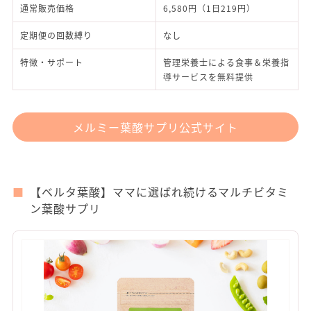
通常販売価格
6,580円（1日219円）
定期便の回数縛り
なし
特徴・サポート
管理栄養士による食事＆栄養指
導サービスを無料提供
メルミー葉酸サプリ公式サイト
【ベルタ葉酸】ママに選ばれ続けるマルチビタミ
ン葉酸サプリ