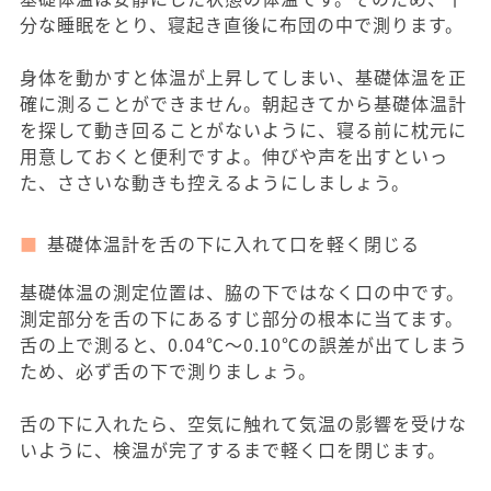
分な睡眠をとり、寝起き直後に布団の中で測ります。
身体を動かすと体温が上昇してしまい、基礎体温を正
確に測ることができません。朝起きてから基礎体温計
を探して動き回ることがないように、寝る前に枕元に
用意しておくと便利ですよ。伸びや声を出すといっ
た、ささいな動きも控えるようにしましょう。
基礎体温計を舌の下に入れて口を軽く閉じる
基礎体温の測定位置は、脇の下ではなく口の中です。
測定部分を舌の下にあるすじ部分の根本に当てます。
舌の上で測ると、0.04℃〜0.10℃の誤差が出てしまう
ため、必ず舌の下で測りましょう。
舌の下に入れたら、空気に触れて気温の影響を受けな
いように、検温が完了するまで軽く口を閉じます。