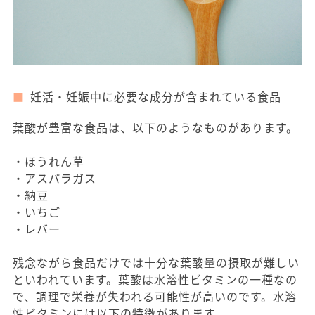
妊活・妊娠中に必要な成分が含まれている食品
葉酸が豊富な食品は、以下のようなものがあります。
・ほうれん草
・アスパラガス
・納豆
・いちご
・レバー
残念ながら食品だけでは十分な葉酸量の摂取が難しい
といわれています。葉酸は水溶性ビタミンの一種なの
で、調理で栄養が失われる可能性が高いのです。水溶
性ビタミンには以下の特徴があります。