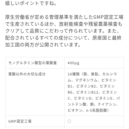
嬉しいポイントですね。
厚生労働省が定める管理基準を満たしたGMP認定工場
で生産されているほか、放射能検査や残留農薬検査も
クリアして品質にこだわって作られています。また、
配合されているすべての成分について、原産国と最終
加工国の両方が公開されています。
モノグルタミン酸型の葉酸量
400μg
葉酸以外の大切な成分
16種類（鉄、亜鉛、カルシウ
ム、マグネシウム、ビタミン
B1、ビタミンB2、ビタミン
B6、ビタミンB12、ビタミン
C、ビタミンD、ビタミンE、パ
ントテン酸、銅、ナイアシン、
ビオチン、n-3系脂肪酸）
GMP認定工場
○