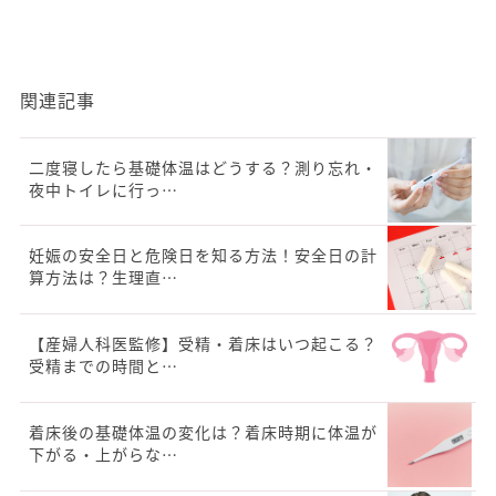
関連記事
二度寝したら基礎体温はどうする？測り忘れ・
夜中トイレに行っ…
妊娠の安全日と危険日を知る方法！安全日の計
算方法は？生理直…
【産婦人科医監修】受精・着床はいつ起こる？
受精までの時間と…
着床後の基礎体温の変化は？着床時期に体温が
下がる・上がらな…