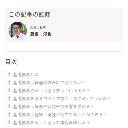
この記事の監修
産婦人科医
藤東 淳也
目次
基礎体温とは
基礎体温は普通の体温計で測れない？
基礎体温の正しい測り方は？いつ測る？
基礎体温を測るコツと注意点！夜に測っていいの？
基礎体温は気温や時間帯の影響を受ける？
基礎体温は妊娠・避妊に役立てることができる？
基礎体温を正しく測って体調管理しよう