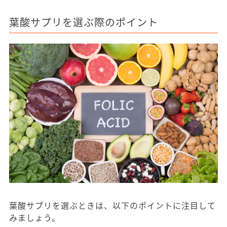
葉酸サプリを選ぶ際のポイント
葉酸サプリを選ぶときは、以下のポイントに注目して
みましょう。