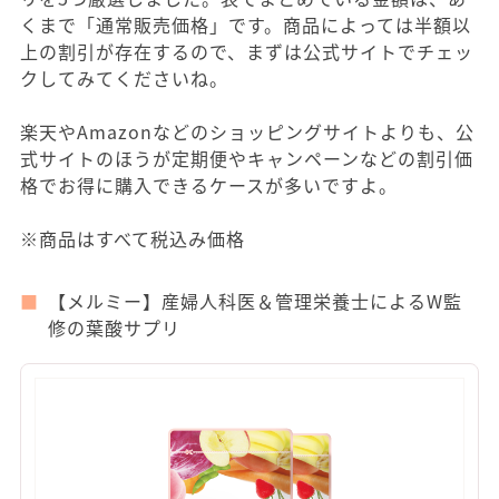
くまで「通常販売価格」です。商品によっては半額以
上の割引が存在するので、まずは公式サイトでチェッ
クしてみてくださいね。
楽天やAmazonなどのショッピングサイトよりも、公
式サイトのほうが定期便やキャンペーンなどの割引価
格でお得に購入できるケースが多いですよ。
※商品はすべて税込み価格
【メルミー】産婦人科医＆管理栄養士によるW監
修の葉酸サプリ