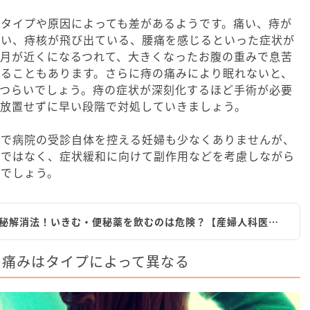
タイプや原因によっても差があるようです。痛い、痔が
ゆい、痔核が飛び出ている、腰痛を感じるといった症状が
臨月が近くになるつれて、大きくなったお腹の重みで息苦
なることもあります。さらに痔の痛みにより眠れないと、
もつらいでしょう。痔の症状が深刻化するほど手術が必要
、放置せずに早い段階で対処していきましょう。
とで病院の受診自体を控える妊婦も少なくありませんが、
のではなく、症状緩和に向けて副作用などを考慮しながら
切でしょう。
秘解消法！いきむ・便秘薬を飲むのは危険？【産婦人科医…
・痛みはタイプによって異なる