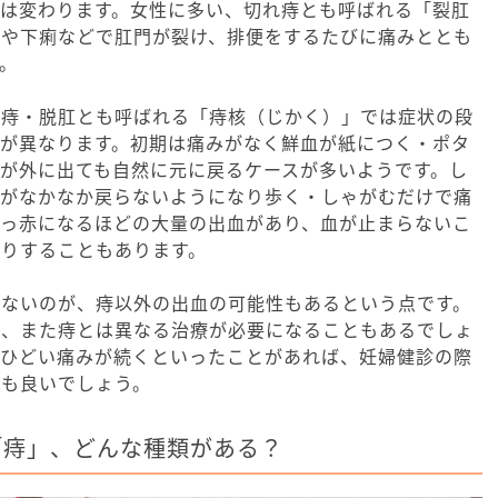
無は変わります。女性に多い、切れ痔とも呼ばれる「裂肛
秘や下痢などで肛門が裂け、排便をするたびに痛みととも
。
ぼ痔・脱肛とも呼ばれる「痔核（じかく）」では症状の段
量が異なります。初期は痛みがなく鮮血が紙につく・ポタ
が外に出ても自然に元に戻るケースが多いようです。し
ボがなかなか戻らないようになり歩く・しゃがむだけで痛
真っ赤になるほどの大量の出血があり、血が止まらないこ
りすることもあります。
らないのが、痔以外の出血の可能性もあるという点です。
ば、また痔とは異なる治療が必要になることもあるでしょ
、ひどい痛みが続くといったことがあれば、妊婦健診の際
のも良いでしょう。
「痔」、どんな種類がある？