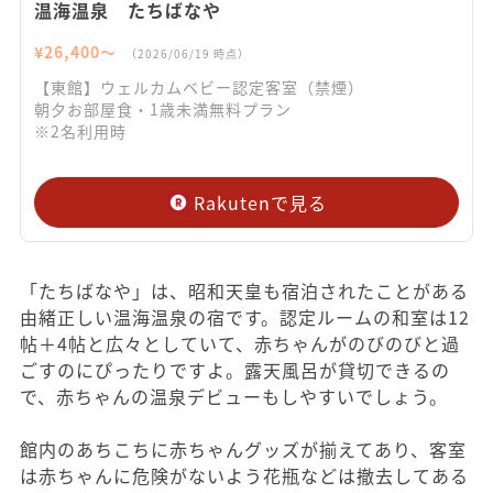
温海温泉 たちばなや
¥
26,400
〜
（
2026/06/19
時点）
【東館】ウェルカムベビー認定客室（禁煙）
朝夕お部屋食・1歳未満無料プラン
※2名利用時
Rakutenで見る
「たちばなや」は、昭和天皇も宿泊されたことがある
由緒正しい温海温泉の宿です。認定ルームの和室は12
帖＋4帖と広々としていて、赤ちゃんがのびのびと過
ごすのにぴったりですよ。露天風呂が貸切できるの
で、赤ちゃんの温泉デビューもしやすいでしょう。
館内のあちこちに赤ちゃんグッズが揃えてあり、客室
は赤ちゃんに危険がないよう花瓶などは撤去してある