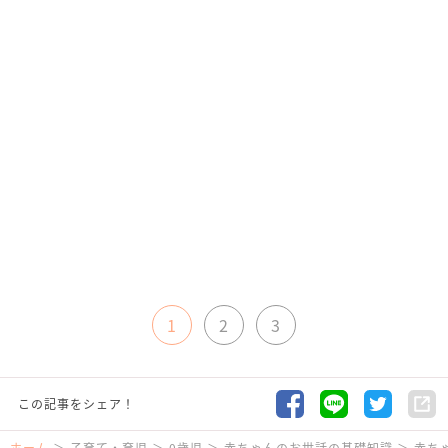
1
2
3
この記事をシェア！
ホーム
子育て・育児
0歳児
赤ちゃんのお世話の基礎知識
赤ち