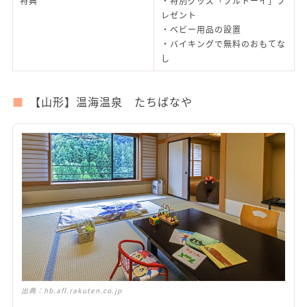
特典
・特別グッズ「プルトーイ」プ
レゼント
・ベビー用品の設置
・バイキングで無料のおもてな
し
【山形】温海温泉 たちばなや
出典：
hb.afl.rakuten.co.jp