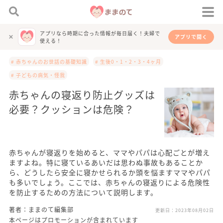
アプリなら時期に合った情報が毎日届く！夫婦で
アプリで開く
使える！
# 赤ちゃんのお世話の基礎知識
# 生後0・1・2・3・4ヶ月
# 子どもの病気・怪我
赤ちゃんの寝返り防止グッズは
必要？クッションは危険？
赤ちゃんが寝返りを始めると、ママやパパは心配ごとが増え
ますよね。特に寝ているあいだは思わぬ事故もあることか
ら、どうしたら安全に寝かせられるか頭を悩ますママやパパ
も多いでしょう。ここでは、赤ちゃんの寝返りによる危険性
を防止するための方法について説明します。
著者：ままのて編集部
更新日：
2023年08月02日
本ページはプロモーションが含まれています