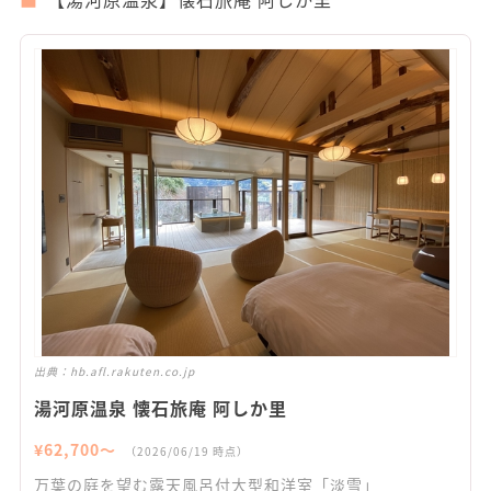
出典：
hb.afl.rakuten.co.jp
湯河原温泉 懐石旅庵 阿しか里
¥
62,700
〜
（
2026/06/19
時点）
万葉の庭を望む露天風呂付大型和洋室「淡雪」