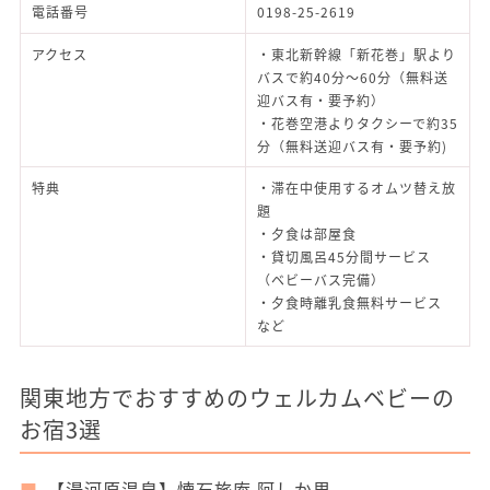
電話番号
0198-25-2619
アクセス
・東北新幹線「新花巻」駅より
バスで約40分～60分（無料送
迎バス有・要予約）
・花巻空港よりタクシーで約35
分（無料送迎バス有・要予約)
特典
・滞在中使用するオムツ替え放
題
・夕食は部屋食
・貸切風呂45分間サービス
（ベビーバス完備）
・夕食時離乳食無料サービス
など
関東地方でおすすめのウェルカムベビーの
お宿3選
【湯河原温泉】懐石旅庵 阿しか里