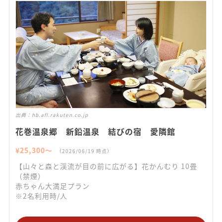
出典：
hb.afl.rakuten.co.jp
花巻温泉郷 新鉛温泉 結びの宿 愛隣館
¥
25,300
〜
（
2026/06/19
時点）
【山々と森と渓流が目の前に広がる】花かんむり 10畳
（禁煙）
赤ちゃん大満足プラン
※2名利用時/人