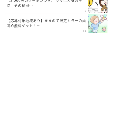
【3,000円のクーポンつき】 ママに人気の生
協！その秘密…
PR
【応募対象地域あり】ままのて限定カラーの歯
固め無料ゲット！…
PR