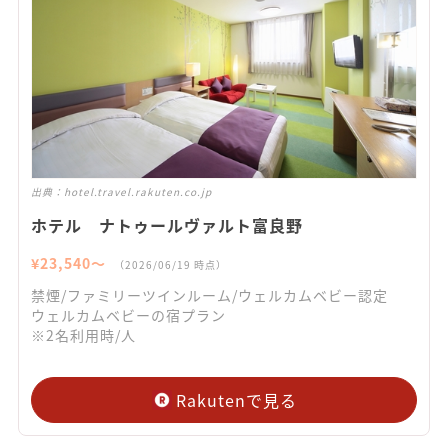
出典：
hotel.travel.rakuten.co.jp
ホテル ナトゥールヴァルト富良野
¥
23,540
〜
（
2026/06/19
時点）
禁煙/ファミリーツインルーム/ウェルカムベビー認定
ウェルカムベビーの宿プラン
※2名利用時/人
Rakutenで見る