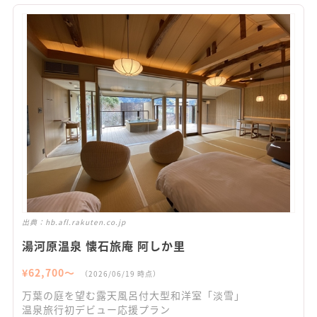
出典：
hb.afl.rakuten.co.jp
湯河原温泉 懐石旅庵 阿しか里
¥
62,700
〜
（
2026/06/19
時点）
万葉の庭を望む露天風呂付大型和洋室「淡雪」
温泉旅行初デビュー応援プラン