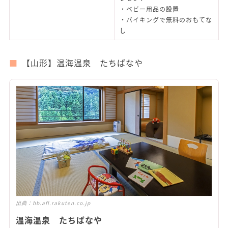
・ベビー用品の設置
・バイキングで無料のおもてな
し
【山形】温海温泉 たちばなや
出典：
hb.afl.rakuten.co.jp
温海温泉 たちばなや