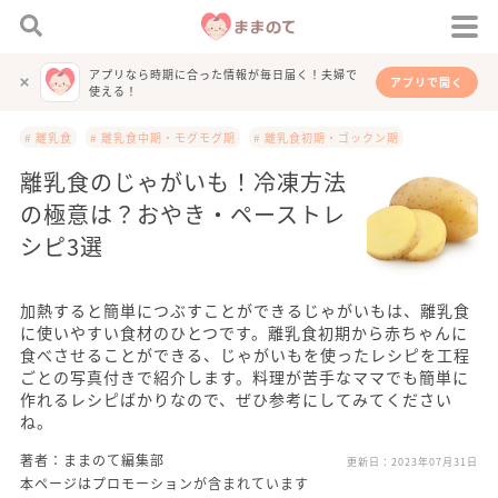
アプリなら時期に合った情報が毎日届く！夫婦で
アプリで開く
使える！
# 離乳食
# 離乳食中期・モグモグ期
# 離乳食初期・ゴックン期
離乳食のじゃがいも！冷凍方法
の極意は？おやき・ペーストレ
シピ3選
加熱すると簡単につぶすことができるじゃがいもは、離乳食
に使いやすい食材のひとつです。離乳食初期から赤ちゃんに
食べさせることができる、じゃがいもを使ったレシピを工程
ごとの写真付きで紹介します。料理が苦手なママでも簡単に
作れるレシピばかりなので、ぜひ参考にしてみてください
ね。
著者：ままのて編集部
更新日：
2023年07月31日
本ページはプロモーションが含まれています