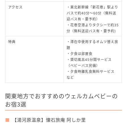
アクセス
・東北新幹線「新花巻」駅より
バスで約40分～60分（無料送
迎バス有・要予約）
・花巻空港よりタクシーで約35
分（無料送迎バス有・要予約)
特典
・滞在中使用するオムツ替え放
題
・夕食は部屋食
・貸切風呂45分間サービス
（ベビーバス完備）
・夕食時離乳食無料サービス
など
関東地方でおすすめのウェルカムベビーの
お宿3選
【湯河原温泉】懐石旅庵 阿しか里