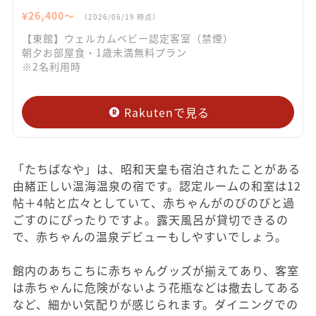
¥
26,400
〜
（
2026/06/19
時点）
【東館】ウェルカムベビー認定客室（禁煙）
朝夕お部屋食・1歳未満無料プラン
※2名利用時
Rakutenで見る
「たちばなや」は、昭和天皇も宿泊されたことがある
由緒正しい温海温泉の宿です。認定ルームの和室は12
帖＋4帖と広々としていて、赤ちゃんがのびのびと過
ごすのにぴったりですよ。露天風呂が貸切できるの
で、赤ちゃんの温泉デビューもしやすいでしょう。
館内のあちこちに赤ちゃんグッズが揃えてあり、客室
は赤ちゃんに危険がないよう花瓶などは撤去してある
など、細かい気配りが感じられます。ダイニングでの