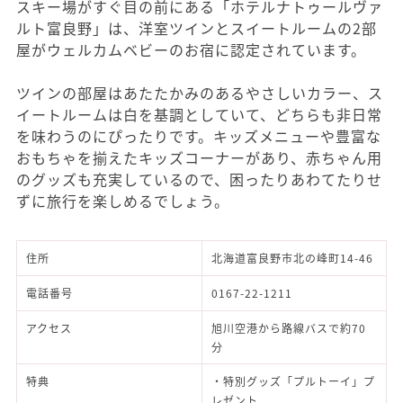
スキー場がすぐ目の前にある「ホテルナトゥールヴァ
ルト富良野」は、洋室ツインとスイートルームの2部
屋がウェルカムベビーのお宿に認定されています。
ツインの部屋はあたたかみのあるやさしいカラー、ス
イートルームは白を基調としていて、どちらも非日常
を味わうのにぴったりです。キッズメニューや豊富な
おもちゃを揃えたキッズコーナーがあり、赤ちゃん用
のグッズも充実しているので、困ったりあわてたりせ
ずに旅行を楽しめるでしょう。
住所
北海道富良野市北の峰町14-46
電話番号
0167-22-1211
アクセス
旭川空港から路線バスで約70
分
特典
・特別グッズ「プルトーイ」プ
レゼント