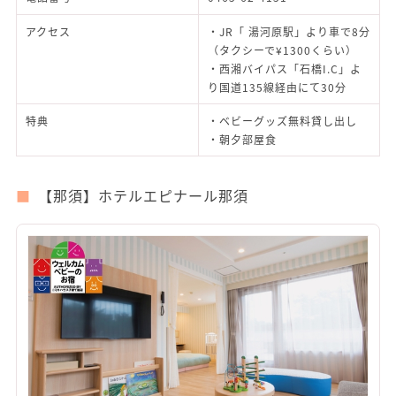
アクセス
・JR「 湯河原駅」より車で8分
（タクシーで¥1300くらい）
・西湘バイパス「石橋I.C」よ
り国道135線経由にて30分
特典
・ベビーグッズ無料貸し出し
・朝夕部屋食
【那須】ホテルエピナール那須