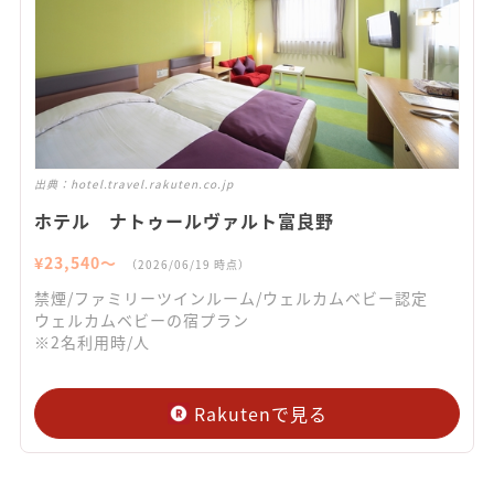
出典：
hotel.travel.rakuten.co.jp
ホテル ナトゥールヴァルト富良野
¥
23,540
〜
（
2026/06/19
時点）
禁煙/ファミリーツインルーム/ウェルカムベビー認定
ウェルカムベビーの宿プラン
※2名利用時/人
Rakutenで見る