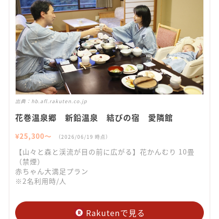
出典：
hb.afl.rakuten.co.jp
花巻温泉郷 新鉛温泉 結びの宿 愛隣館
¥
25,300
〜
（
2026/06/19
時点）
【山々と森と渓流が目の前に広がる】花かんむり 10畳
（禁煙）
赤ちゃん大満足プラン
※2名利用時/人
Rakutenで見る