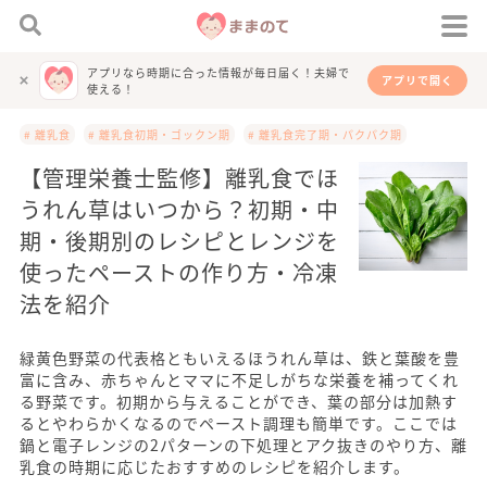
アプリなら時期に合った情報が毎日届く！夫婦で
アプリで開く
使える！
# 離乳食
# 離乳食初期・ゴックン期
# 離乳食完了期・パクパク期
【管理栄養士監修】離乳食でほ
うれん草はいつから？初期・中
期・後期別のレシピとレンジを
使ったペーストの作り方・冷凍
法を紹介
緑黄色野菜の代表格ともいえるほうれん草は、鉄と葉酸を豊
富に含み、赤ちゃんとママに不足しがちな栄養を補ってくれ
る野菜です。初期から与えることができ、葉の部分は加熱す
るとやわらかくなるのでペースト調理も簡単です。ここでは
鍋と電子レンジの2パターンの下処理とアク抜きのやり方、離
乳食の時期に応じたおすすめのレシピを紹介します。