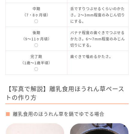
中期
舌ですりつぶせるくらいのかた
（7・8ヶ月頃）
さ。2～3mm程度のみじん切り
◯
にする。
後期
バナナ程度の歯ぐきでつぶせる
（9～11ヶ月頃）
かたさ。6～7mm程度のみじん
◯
切りにする。
完了期
歯ぐきで噛めるかたさ。
（1歳〜1歳半頃）
◯
【写真で解説】離乳食用ほうれん草ペース
トの作り方
離乳食用のほうれん草を鍋でゆでる場合