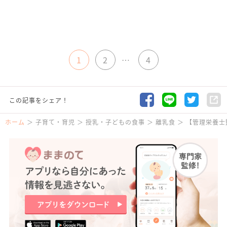
1
2
…
4
この記事をシェア！
ホーム
子育て・育児
授乳・子どもの食事
離乳食
【管理栄養士