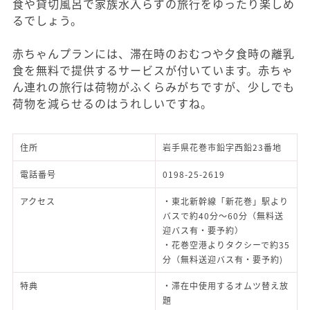
食や貸切風呂で家族水入らずの旅行をゆったり楽しめ
るでしょう。
赤ちゃんプランには、滞在時のおむつや夕食時の離乳
食を無料で提供するサービスが付いています。赤ちゃ
ん連れの旅行は荷物がふくらみがちですが、少しでも
荷物を減らせるのはうれしいですね。
住所
岩手県花巻市鉛字西鉛23番地
電話番号
0198-25-2619
アクセス
・東北新幹線「新花巻」駅より
バスで約40分～60分（無料送
迎バス有・要予約）
・花巻空港よりタクシーで約35
分（無料送迎バス有・要予約)
特典
・滞在中使用するオムツ替え放
題