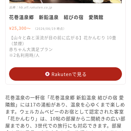
出典：
hb.afl.rakuten.co.jp
花巻温泉郷 新鉛温泉 結びの宿 愛隣館
¥
25,300
〜
（
2026/06/19
時点）
【山々と森と渓流が目の前に広がる】花かんむり 10畳
（禁煙）
赤ちゃん大満足プラン
※2名利用時/人
Rakutenで見る
花巻温泉の一軒宿「花巻温泉郷 新鉛温泉 結びの宿 愛
隣館」には17の湯船があり、温泉を心ゆくまで楽しめ
ます。ウェルカムベビーのお宿として認定された客室
「花かんむり」は、10帖の部屋から二間続きの広い部
屋まであり、3世代での旅行にも対応できます。部屋