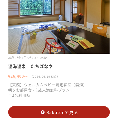
出典：
hb.afl.rakuten.co.jp
温海温泉 たちばなや
¥
26,400
〜
（
2026/06/19
時点）
【東館】ウェルカムベビー認定客室（禁煙）
朝夕お部屋食・1歳未満無料プラン
※2名利用時
Rakutenで見る