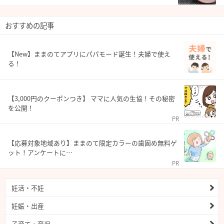
おすすめの記事
【New】ままのてアプリにパパモード誕生！夫婦で使え
る！
【3,000円のクーポンつき】 ママに人気の生協！その秘密
を公開！
PR
【応募対象地域あり】ままのて限定カラーの歯固め無料ゲ
ット！アンケートに…
PR
妊活・不妊
妊娠・出産
子育て・育児