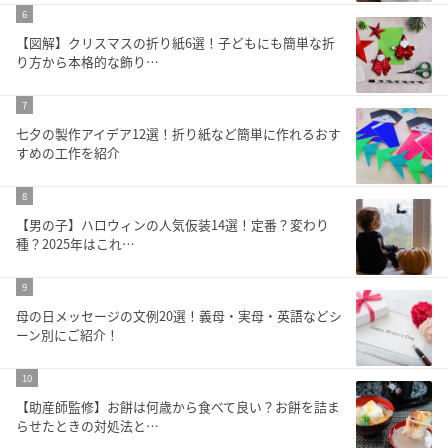
6
【図解】クリスマスの折り紙6選！子どもにも簡単な折
り方から本格的な飾り…
7
七夕の製作アイデア12選！折り紙など簡単に作れるおす
すめの工作を紹介
8
【男の子】ハロウィンの人気仮装14選！定番？変わり
種？2025年はこれ…
9
母の日メッセージの文例20選！義母・実母・英語などシ
ーン別にご紹介！
10
【助産師監修】お餅は何歳から食べて良い？お餅を詰ま
らせたときの対処法と…