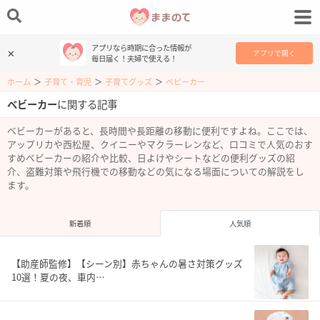
アプリなら時期に合った情報が
✕
アプリで開く
毎日届く！夫婦で使える！
ホーム
＞
子育て・育児
＞
子育てグッズ
＞
ベビーカー
ベビーカー
に関する記事
ベビーカーがあると、長時間や長距離の移動に便利ですよね。ここでは、
アップリカや西松屋、クイニーやマクラーレンなど、口コミで人気のおす
すめベビーカーの紹介や比較、日よけやシートなどの便利グッズの紹
介、盗難対策や飛行機での移動などの気になる場面についての解説をし
ます。
新着順
人気順
【助産師監修】【シーン別】赤ちゃんの暑さ対策グッズ
10選！夏の夜、車内…