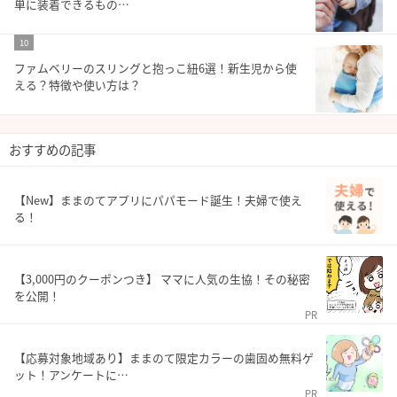
単に装着できるもの…
10
ファムベリーのスリングと抱っこ紐6選！新生児から使
える？特徴や使い方は？
おすすめの記事
【New】ままのてアプリにパパモード誕生！夫婦で使え
る！
【3,000円のクーポンつき】 ママに人気の生協！その秘密
を公開！
PR
【応募対象地域あり】ままのて限定カラーの歯固め無料ゲ
ット！アンケートに…
PR