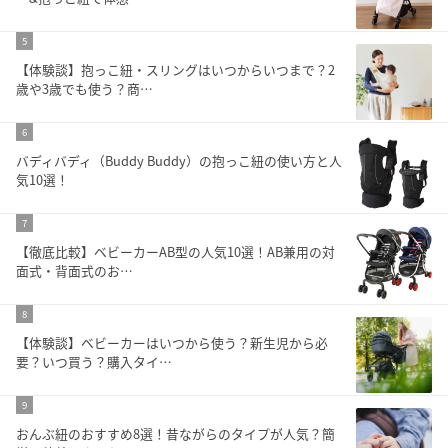
5
【体験談】抱っこ紐・スリングはいつからいつまで？2
歳や3歳でも使う？商…
6
バディバディ（Buddy Buddy）の抱っこ紐の使い方と人
気10選！
7
【徹底比較】ベビーカーAB型の人気10選！AB兼用の対
面式・背面式のお…
8
【体験談】ベビーカーはいつから使う？新生児から必
要？いつ買う？購入タイ…
9
おんぶ紐のおすすめ8選！昔ながらのタイプが人気？簡