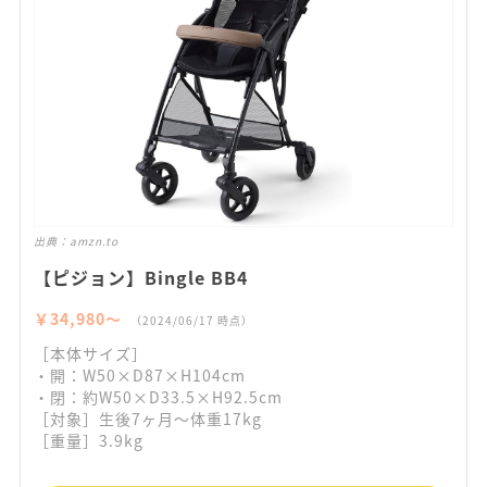
出典：
amzn.to
【ピジョン】Bingle BB4
￥34,980〜
（2024/06/17 時点）
［本体サイズ］
・開：W50×D87×H104cm
・閉：約W50×D33.5×H92.5cm
［対象］生後7ヶ月～体重17kg
［重量］3.9kg