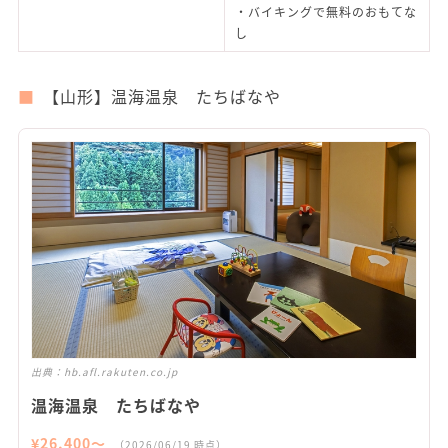
・バイキングで無料のおもてな
し
【山形】温海温泉 たちばなや
出典：
hb.afl.rakuten.co.jp
温海温泉 たちばなや
¥
26,400
〜
（
2026/06/19
時点）