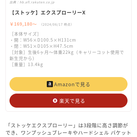
出典：
hb.afl.rakuten.co.jp
【ストッケ】エクスプローリーX
￥169,180〜
（2024/06/17 時点）
［本体サイズ］
・開：W56×D100.5×H131cm
・閉：W51×D105×H47.5cm
［対象］生後6ヶ月～体重22kg（キャリーコット使用で
新生児から）
［重量］13.4kg
Amazonで見る
楽天で見る
「ストッケエクスプローリー」は3段階に高さ調節が
でき、ワンプッシュブレーキやハードシェル バケット