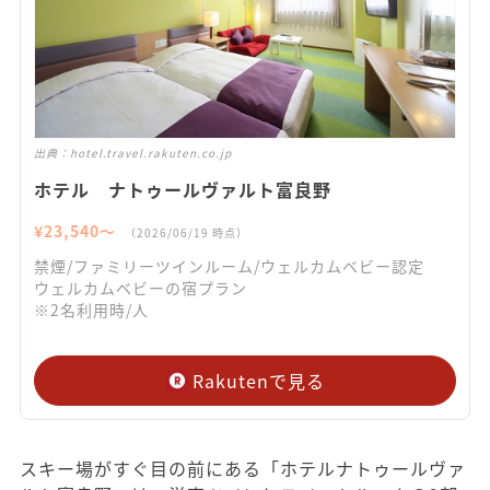
出典：
hotel.travel.rakuten.co.jp
ホテル ナトゥールヴァルト富良野
¥
23,540
〜
（
2026/06/19
時点）
禁煙/ファミリーツインルーム/ウェルカムベビー認定
ウェルカムベビーの宿プラン
※2名利用時/人
Rakutenで見る
スキー場がすぐ目の前にある「ホテルナトゥールヴァ