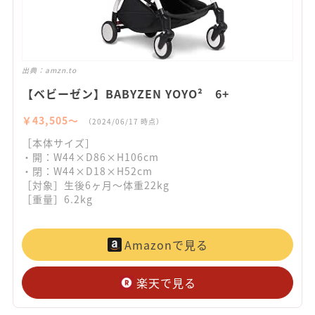
出典：
amzn.to
【ベビーゼン】BABYZEN YOYO² 6+
￥43,505〜
（2024/06/17 時点）
［本体サイズ］
・開：W44×D86×H106cm
・閉：W44×D18×H52cm
［対象］生後6ヶ月～体重22kg
［重量］6.2kg
Amazonで見る
楽天で見る