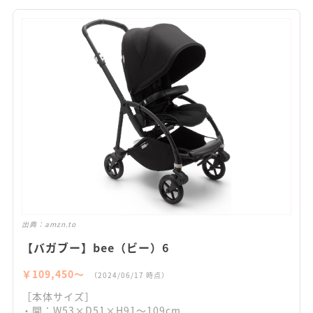
出典：
amzn.to
【バガブー】bee（ビー）6
￥109,450〜
（2024/06/17 時点）
［本体サイズ］
・開：W53×D51×H91～109cm