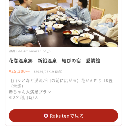
出典：
hb.afl.rakuten.co.jp
花巻温泉郷 新鉛温泉 結びの宿 愛隣館
¥
25,300
〜
（
2026/06/19
時点）
【山々と森と渓流が目の前に広がる】花かんむり 10畳
（禁煙）
赤ちゃん大満足プラン
※2名利用時/人
Rakutenで見る