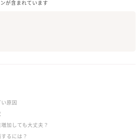
ョンが含まれています
どい原因
状
重増加しても大丈夫？
消するには？