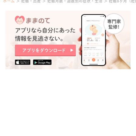
ホーム
妊娠・出産
妊娠月数・週数別の症状・生活
妊娠8ヶ月（妊