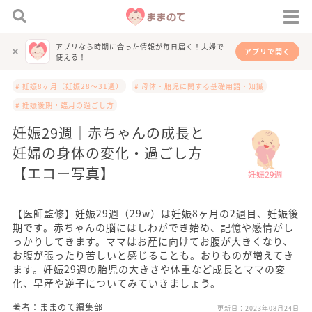
アプリなら時期に合った情報が毎日届く！夫婦で
アプリで開く
使える！
# 妊娠8ヶ月（妊娠28～31週）
# 母体・胎児に関する基礎用語・知識
# 妊娠後期・臨月の過ごし方
妊娠29週｜赤ちゃんの成長と
妊婦の身体の変化・過ごし方
【エコー写真】
【医師監修】妊娠29週（29w）は妊娠8ヶ月の2週目、妊娠後
期です。赤ちゃんの脳にはしわができ始め、記憶や感情がし
っかりしてきます。ママはお産に向けてお腹が大きくなり、
お腹が張ったり苦しいと感じることも。おりものが増えてき
ます。妊娠29週の胎児の大きさや体重など成長とママの変
化、早産や逆子についてみていきましょう。
著者：ままのて編集部
更新日：
2023年08月24日