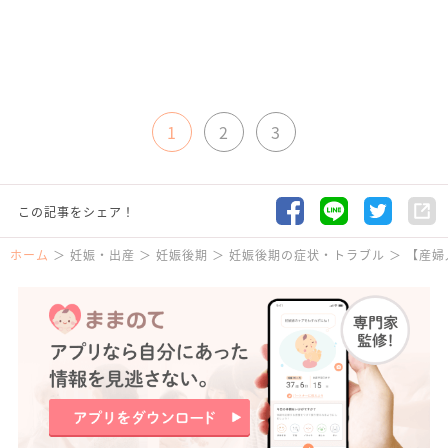
1
2
3
この記事をシェア！
ホーム
妊娠・出産
妊娠後期
妊娠後期の症状・トラブル
【産婦