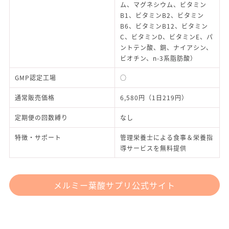
ム、マグネシウム、ビタミン
B1、ビタミンB2、ビタミン
B6、ビタミンB12、ビタミン
C、ビタミンD、ビタミンE、パ
ントテン酸、銅、ナイアシン、
ビオチン、n-3系脂肪酸）
GMP認定工場
○
通常販売価格
6,580円（1日219円）
定期便の回数縛り
なし
特徴・サポート
管理栄養士による食事＆栄養指
導サービスを無料提供
メルミー葉酸サプリ公式サイト