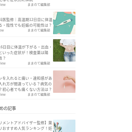
view
ままのて編集部
科医監修｜高温期12日目に体温
る・陰性でも妊娠の可能性は？
iew
ままのて編集部
16日目に体温が下がる・出血・
といった症状が！検査薬は陽
性？
view
ままのて編集部
ンを入れると痛い・違和感があ
入れ方が間違っている？病気の
？初心者でも痛くない方法は？
view
ままのて編集部
めの記事
リメントアドバイザー監修】葉
リおすすめ人気ランキング！妊