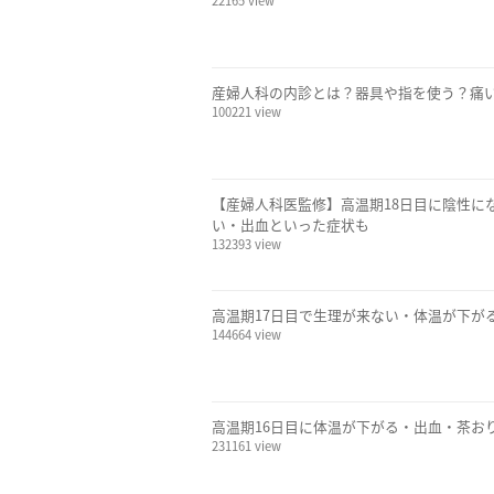
22165 view
産婦人科の内診とは？器具や指を使う？痛
100221 view
【産婦人科医監修】高温期18日目に陰性に
い・出血といった症状も
132393 view
高温期17日目で生理が来ない・体温が下が
144664 view
高温期16日目に体温が下がる・出血・茶お
231161 view