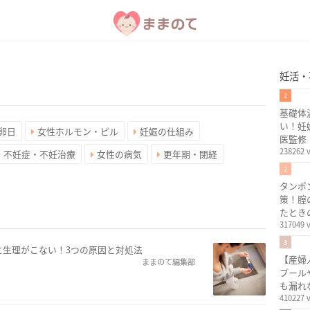
妊活・
1
基礎体
い！妊
卵日
女性ホルモン・ピル
妊娠の仕組み
医監修
238262 
不妊症・不妊治療
女性の病気
更年期・閉経
2
タンポ
策！腟
たとき
317049 
3
に生理がこない！3つの原因と対処法
【産婦
ままのて編集部
プール
も漏れ
410227 