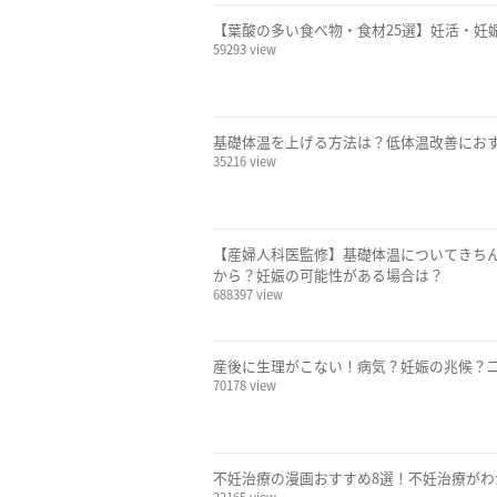
【葉酸の多い食べ物・食材25選】妊活・妊
59293 view
基礎体温を上げる方法は？低体温改善にお
35216 view
【産婦人科医監修】基礎体温についてきち
から？妊娠の可能性がある場合は？
688397 view
産後に生理がこない！病気？妊娠の兆候？
70178 view
不妊治療の漫画おすすめ8選！不妊治療が