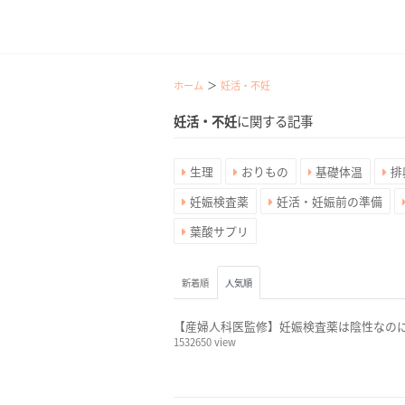
ホーム
妊活・不妊
妊活・不妊
に関する記事
生理
おりもの
基礎体温
排
妊娠検査薬
妊活・妊娠前の準備
葉酸サプリ
新着順
人気順
【産婦人科医監修】妊娠検査薬は陰性なの
1532650 view