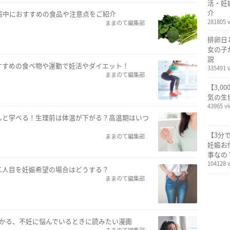
活・妊
介
娠中におすすめの食品や注意点をご紹介
281805 
ままのて編集部
排卵日
女の子
説
すすめの食ベ物や運動で妊活やダイエット！
335491 
ままのて編集部
【3,0
気の生
43965 v
んと学べる！生理前は体温が下がる？高温期はいつ
【3分
ままのて編集部
妊娠お
事なの
104128 
二人目を妊娠希望の場合はどうする？
ままのて編集部
わかる、不妊に悩んでいるときに読みたい漫画