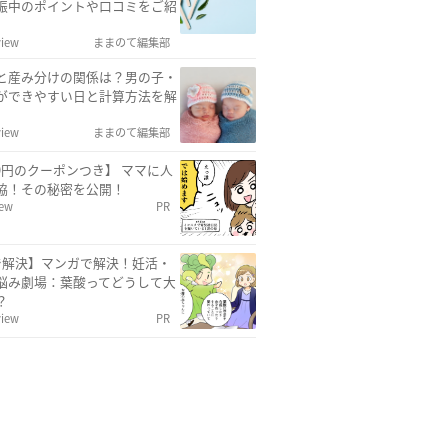
娠中のポイントや口コミをご紹
view
ままのて編集部
と産み分けの関係は？男の子・
ができやすい日と計算方法を解
view
ままのて編集部
00円のクーポンつき】 ママに人
協！その秘密を公開！
iew
PR
で解決】マンガで解決！妊活・
悩み劇場：葉酸ってどうして大
？
view
PR