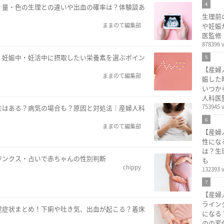
4
？量・色の生理との違いや出血の確率は？体験談あ
生理前
ままのて編集部
や妊娠
医監修
878396 
！妊娠中・妊活中に摂取したい栄養素を選ぶポイン
5
【産婦
ままのて編集部
娠した
いつか
人科医
753945 
性はある？病気の場合も？原因と対処法｜産婦人科
6
ままのて編集部
【産婦
性にな
は？生
ジンクス・占いで赤ちゃんの性別判断
も
chippy
132393 
7
【産婦
ライン
覚症状まとめ！下痢や吐き気、出血が起こる？着床
になる
のの変