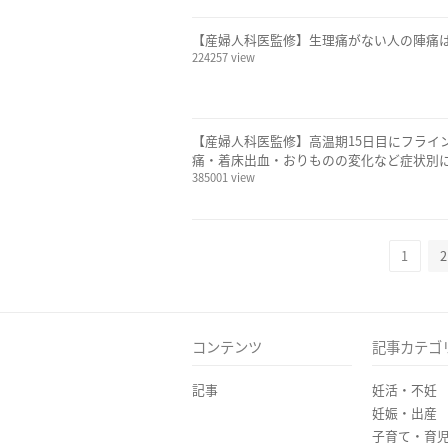
【産婦人科医監修】生理痛がない人の陣痛
224257 view
【産婦人科医監修】高温期15日目にフライ
痛・着床出血・おりものの変化など症状別
385001 view
1
2
コンテンツ
記事カテゴ
記事
妊活・不妊
妊娠・出産
子育て・育