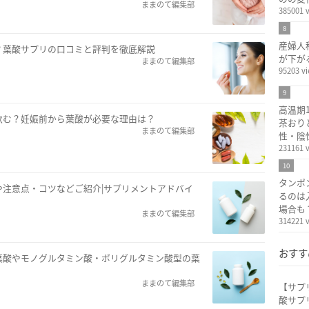
ままのて編集部
385001 
8
産婦人
？葉酸サプリの口コミと評判を徹底解説
が下が
ままのて編集部
95203 v
9
高温期
飲む？妊娠前から葉酸が必要な理由は？
茶おり
ままのて編集部
性・陰
231161 
10
タンポ
注意点・コツなどご紹介|サプリメントアドバイ
るのは
場合も
ままのて編集部
314221 
おすす
葉酸やモノグルタミン酸・ポリグルタミン酸型の葉
ままのて編集部
【サプ
酸サプ