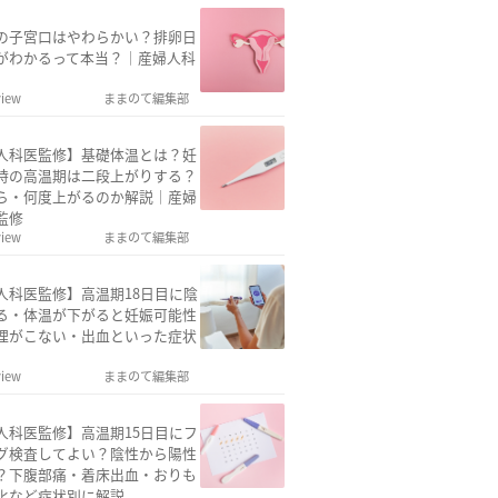
の子宮口はやわらかい？排卵日
がわかるって本当？｜産婦人科
view
ままのて編集部
人科医監修】基礎体温とは？妊
時の高温期は二段上がりする？
ら・何度上がるのか解説｜産婦
監修
view
ままのて編集部
人科医監修】高温期18日目に陰
る・体温が下がると妊娠可能性
理がこない・出血といった症状
view
ままのて編集部
人科医監修】高温期15日目にフ
グ検査してよい？陰性から陽性
？下腹部痛・着床出血・おりも
化など症状別に解説