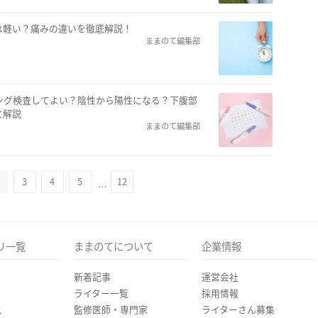
は軽い？痛みの違いを徹底解説！
ままのて編集部
ング検査してよい？陰性から陽性になる？下腹部
に解説
ままのて編集部
3
4
5
12
…
リ一覧
ままのてについて
企業情報
新着記事
運営会社
ライター一覧
採用情報
児
監修医師・専門家
ライターさん募集