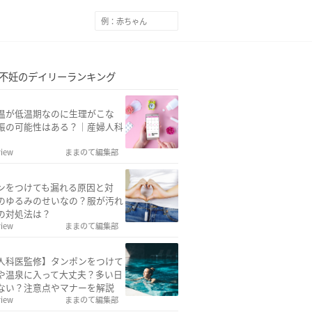
不妊のデイリーランキング
温が低温期なのに生理がこな
娠の可能性はある？｜産婦人科
view
ままのて編集部
ンをつけても漏れる原因と対
のゆるみのせいなの？服が汚れ
の対処法は？
view
ままのて編集部
人科医監修】タンポンをつけて
や温泉に入って大丈夫？多い日
ない？注意点やマナーを解説
view
ままのて編集部