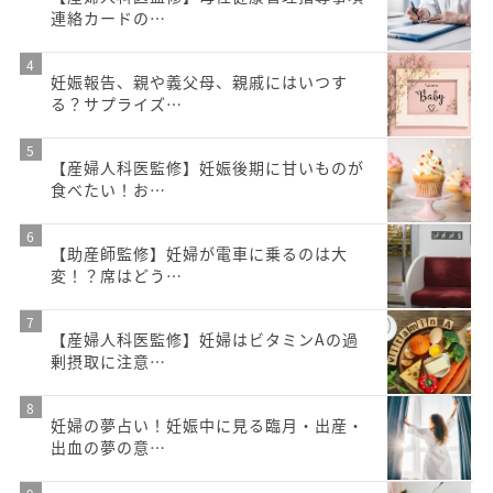
連絡カードの…
妊娠報告、親や義父母、親戚にはいつす
る？サプライズ…
【産婦人科医監修】妊娠後期に甘いものが
食べたい！お…
【助産師監修】妊婦が電車に乗るのは大
変！？席はどう…
【産婦人科医監修】妊婦はビタミンAの過
剰摂取に注意…
妊婦の夢占い！妊娠中に見る臨月・出産・
出血の夢の意…