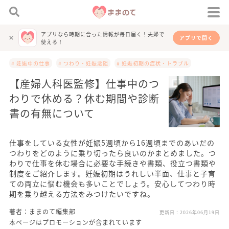
アプリなら時期に合った情報が毎日届く！夫婦で
アプリで開く
使える！
# 妊娠中の仕事
# つわり・妊娠悪阻
# 妊娠初期の症状・トラブル
【産婦人科医監修】仕事中のつ
わりで休める？休む期間や診断
書の有無について
仕事をしている女性が妊娠5週頃から16週頃までのあいだの
つわりをどのように乗り切ったら良いのかまとめました。つ
わりで仕事を休む場合に必要な手続きや書類、役立つ書類や
制度をご紹介します。妊娠初期はうれしい半面、仕事と子育
ての両立に悩む機会も多いことでしょう。安心してつわり時
期を乗り越える方法をみつけたいですね。
著者：ままのて編集部
更新日：
2026年06月19日
本ページはプロモーションが含まれています