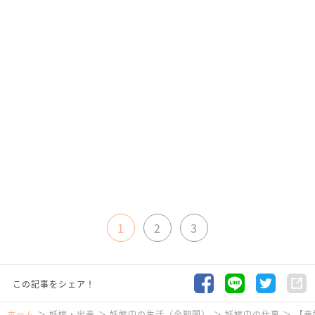
1
2
3
この記事をシェア！
ホーム
妊娠・出産
妊娠中の生活（全期間）
妊娠中の仕事
【産