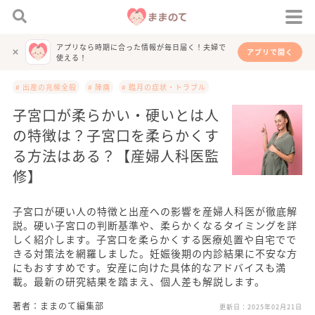
アプリなら時期に合った情報が毎日届く！夫婦で
アプリで開く
使える！
# 出産の兆候全般
# 陣痛
# 臨月の症状・トラブル
子宮口が柔らかい・硬いとは人
の特徴は？子宮口を柔らかくす
る方法はある？【産婦人科医監
修】
子宮口が硬い人の特徴と出産への影響を産婦人科医が徹底解
説。硬い子宮口の判断基準や、柔らかくなるタイミングを詳
しく紹介します。子宮口を柔らかくする医療処置や自宅でで
きる対策法を網羅しました。妊娠後期の内診結果に不安な方
にもおすすめです。安産に向けた具体的なアドバイスも満
載。最新の研究結果を踏まえ、個人差も解説します。
著者：ままのて編集部
更新日：
2025年02月21日