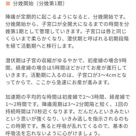
分娩開始（分娩第1期）
陣痛が定期的に起こるようになると、分娩開始です。
分娩開始から、子宮口が全開大になるまでの時間を分
娩第1期として管理していきます。子宮口は唇と同じ
くらいまで柔らかくなり、潜伏期と呼ばれる初期段階
を経て活動期へと移行します。
潜伏期は子宮の収縮がゆるやかで、初産婦の場合9時
間、経産婦の場合は5時間ほどかけてお産が進行して
いきます。活動期に入るのは、子宮口が3～4cmとな
ってからで、ここから急速にお産が進みます。
加速期の平均的な時間は初産婦で2～3時間、経産婦で
1～2時間です。陣痛周期は3～2分間隔と短く、1回の
持続時間は70秒近くなります。だんだんといきみたい
という思いが強くなり、いきみ逃しを指示されるのも
この時期です。焦ると呼吸が乱れてくるので、基本の
呼吸法を忘れないように心がけましょう。