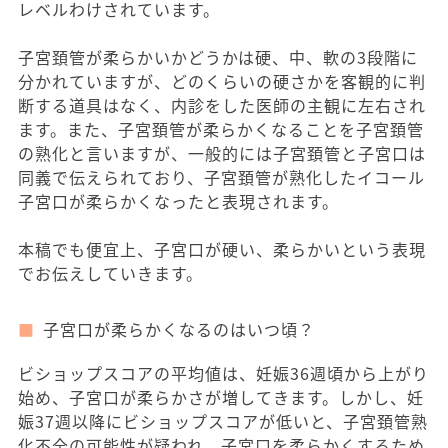
レベルわけされています。
子宮頚管が柔らかいかどうかは硬、中、軟の3段階に
分かれていますが、どのくらいの硬さかを客観的に判
断する道具はなく、内診をした医師の主観に左右され
ます。また、子宮頚管が柔らかくなることを子宮頚管
の熟化と言いますが、一般的には子宮頚管と子宮口は
同義で伝えられており、子宮頚管が熟化したイコール
子宮口が柔らかくなったと表現されます。
本稿でも便宜上、子宮口が硬い、柔らかいという表現
でお伝えしていきます。
子宮口が柔らかくなるのはいつ頃？
ビショップスコアの平均値は、妊娠36週頃から上がり
始め、子宮口が柔らかさが増してきます。しかし、妊
娠37週以降にビショップスコアが低いと、子宮頚管熟
化不全の可能性が疑われ、子宮口を柔らかくするため