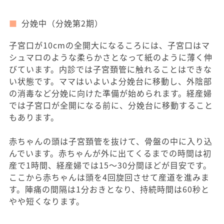
分娩中（分娩第2期）
子宮口が10cmの全開大になるころには、子宮口はマ
シュマロのような柔らかさとなって紙のように薄く伸
びています。内診では子宮頚管に触れることはできな
い状態です。ママはいよいよ分娩台に移動し、外陰部
の消毒など分娩に向けた準備が始められます。経産婦
では子宮口が全開になる前に、分娩台に移動すること
もあります。
赤ちゃんの頭は子宮頚管を抜けて、骨盤の中に入り込
んでいます。赤ちゃんが外に出てくるまでの時間は初
産で1時間、経産婦では15～30分間ほどが目安です。
ここから赤ちゃんは頭を4回旋回させて産道を進みま
す。陣痛の間隔は1分おきとなり、持続時間は60秒と
やや短くなります。