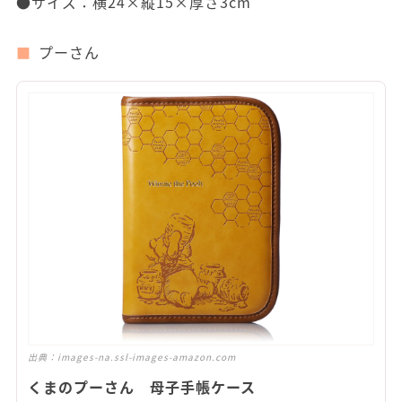
●サイズ：横24×縦15×厚さ3cm
プーさん
出典：
images-na.ssl-images-amazon.com
くまのプーさん 母子手帳ケース