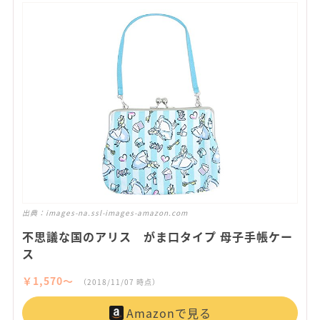
出典：
images-na.ssl-images-amazon.com
不思議な国のアリス がま口タイプ 母子手帳ケー
ス
￥1,570〜
（2018/11/07 時点）
Amazonで見る