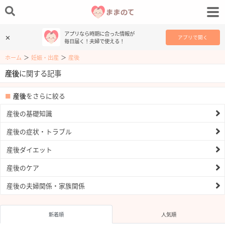
アプリなら時期に合った情報が
✕
アプリで開く
毎日届く！夫婦で使える！
ホーム
＞
妊娠・出産
＞
産後
産後
に関する記事
産後
をさらに絞る
産後の基礎知識
産後の症状・トラブル
産後ダイエット
産後のケア
産後の夫婦関係・家族関係
新着順
人気順