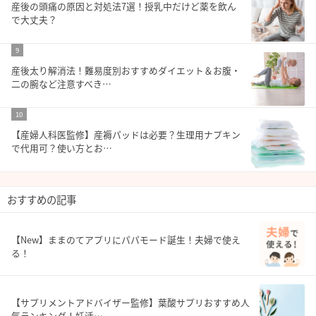
産後の頭痛の原因と対処法7選！授乳中だけど薬を飲ん
で大丈夫？
9
産後太り解消法！難易度別おすすめダイエット＆お腹・
二の腕など注意すべき…
10
【産婦人科医監修】産褥パッドは必要？生理用ナプキン
で代用可？使い方とお…
おすすめの記事
【New】ままのてアプリにパパモード誕生！夫婦で使え
る！
【サプリメントアドバイザー監修】葉酸サプリおすすめ人
気ランキング！妊活…