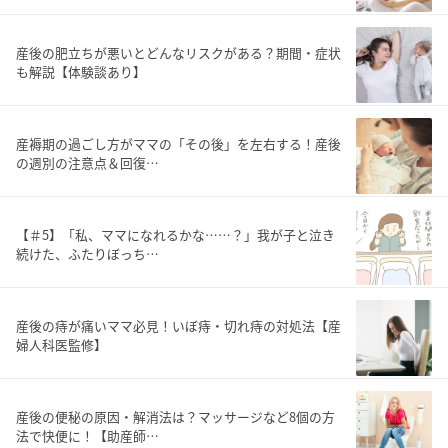
産後の肥立ちが悪いとどんなリスクがある？期間・症状
も解説【体験談あり】
産褥期の過ごし方がママの「その後」を左右する！産後
の週別の注意点＆回復…
【＃5】「私、ママになれるかな……？」我が子と泣き
続けた、ふたりぼっち…
産後の痔が痛いママ必見！いぼ痔・切れ痔の対処法【産
婦人科医監修】
産後の便秘の原因・解消法は？マッサージなど8個の方
法で快便に！【助産師…