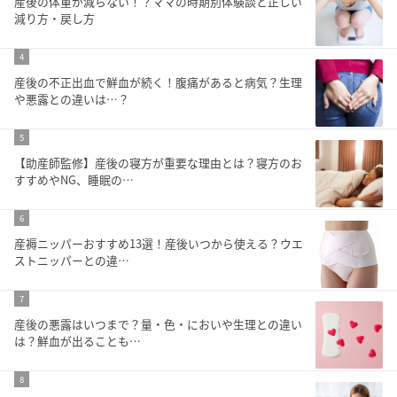
産後の体重が減らない！？ママの時期別体験談と正しい
減り方・戻し方
4
産後の不正出血で鮮血が続く！腹痛があると病気？生理
や悪露との違いは…？
5
【助産師監修】産後の寝方が重要な理由とは？寝方のお
すすめやNG、睡眠の…
6
産褥ニッパーおすすめ13選！産後いつから使える？ウエ
ストニッパーとの違…
7
産後の悪露はいつまで？量・色・においや生理との違い
は？鮮血が出ることも…
8