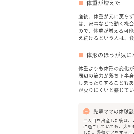
体重が増えた
産後、体重が元に戻ら
は、家事などで動く機
ので、体重が増える可能
え続けるという人は、
体形のほうが気に
体重よりも体形の変化
周辺の筋力が落ち下半
しまったりすることも
が戻りにくいと感じて
先輩ママの体験談
二人目を出産した後は、
に過ごしていても、太も
した。骨盤ケアをするこ