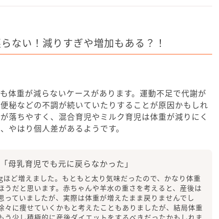
戻らない！減りすぎや増加もある？！
も体重が減らないケースがあります。運動不足で代謝が
や便秘などの不調が続いていたりすることが原因かもしれ
重が落ちやすく、混合育児やミルク育児は体重が減りにく
が、やはり個人差があるようです。
「母乳育児でも元に戻らなかった」
kgほど増えました。もともと太り気味だったので、かなり体重
ほうだと思います。赤ちゃんや羊水の重さを考えると、産後は
思っていましたが、実際は体重が増えたまま戻りませんでし
徐々に痩せていくかもと考えたこともありましたが、結局体重
もう少し積極的に産後ダイエットをするべきだったかもしれま