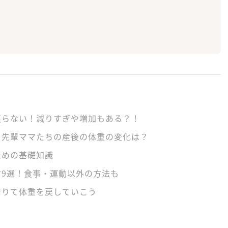
戻らない！減りすぎや増加もある？！
】先輩ママたちの産後の体重の変化は？
ための基礎知識
方9選！食事・運動以外の方法も
借りて体重を戻していこう