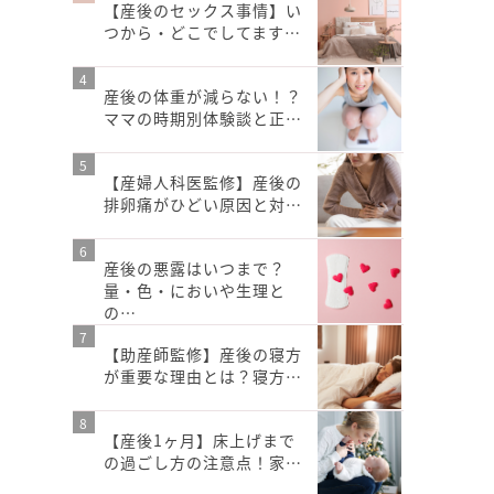
【産後のセックス事情】い
つから・どこでしてます…
産後の体重が減らない！？
ママの時期別体験談と正…
【産婦人科医監修】産後の
排卵痛がひどい原因と対…
産後の悪露はいつまで？
量・色・においや生理と
の…
【助産師監修】産後の寝方
が重要な理由とは？寝方…
【産後1ヶ月】床上げまで
の過ごし方の注意点！家…