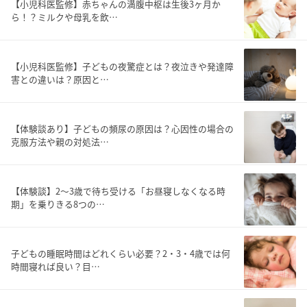
【小児科医監修】赤ちゃんの満腹中枢は生後3ヶ月か
ら！？ミルクや母乳を飲…
【小児科医監修】子どもの夜驚症とは？夜泣きや発達障
害との違いは？原因と…
【体験談あり】子どもの頻尿の原因は？心因性の場合の
克服方法や親の対処法…
【体験談】2～3歳で待ち受ける「お昼寝しなくなる時
期」を乗りきる8つの…
子どもの睡眠時間はどれくらい必要？2・3・4歳では何
時間寝れば良い？目…