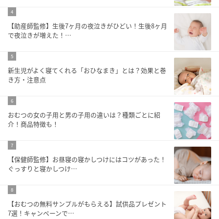
4
【助産師監修】生後7ヶ月の夜泣きがひどい！生後8ヶ月
で夜泣きが増えた！…
5
新生児がよく寝てくれる「おひなまき」とは？効果と巻
き方・注意点
6
おむつの女の子用と男の子用の違いは？種類ごとに紹
介！商品特徴も！
7
【保健師監修】お昼寝の寝かしつけにはコツがあった！
ぐっすりと寝かしつけ…
8
【おむつの無料サンプルがもらえる】試供品プレゼント
7選！キャンペーンで…