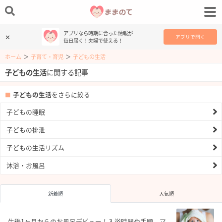
アプリなら時期に合った情報が
✕
アプリで開く
毎日届く！夫婦で使える！
ホーム
＞
子育て・育児
＞
子どもの生活
子どもの生活
に関する記事
子どもの生活
をさらに絞る
子どもの睡眠
子どもの排泄
子どもの生活リズム
沐浴・お風呂
新着順
人気順
生後1ヶ月からのお風呂デビュー！入浴時間や手順、マ