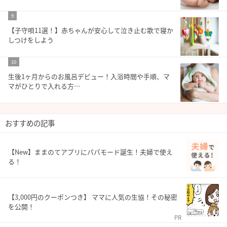
9
【子守唄11選！】赤ちゃんが安心して泣き止む歌で寝か
しつけをしよう
10
生後1ヶ月からのお風呂デビュー！入浴時間や手順、マ
マがひとりで入れる方…
おすすめの記事
【New】ままのてアプリにパパモード誕生！夫婦で使え
る！
【3,000円のクーポンつき】 ママに人気の生協！その秘密
を公開！
PR