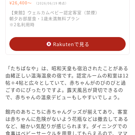
¥
26,400
〜
（
2026/06/19
時点）
【東館】ウェルカムベビー認定客室（禁煙）
朝夕お部屋食・1歳未満無料プラン
※2名利用時
Rakutenで見る
「たちばなや」は、昭和天皇も宿泊されたことがある
由緒正しい温海温泉の宿です。認定ルームの和室は12
帖＋4帖と広々としていて、赤ちゃんがのびのびと過
ごすのにぴったりですよ。露天風呂が貸切できるの
で、赤ちゃんの温泉デビューもしやすいでしょう。
館内のあちこちに赤ちゃんグッズが揃えてあり、客室
は赤ちゃんに危険がないよう花瓶などは撤去してある
など、細かい気配りが感じられます。ダイニングでの
食事はベビーサークルを用意してもらえるので、ママ