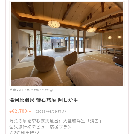
出典：
hb.afl.rakuten.co.jp
湯河原温泉 懐石旅庵 阿しか里
¥
62,700
〜
（
2026/06/19
時点）
万葉の庭を望む露天風呂付大型和洋室「淡雪」
温泉旅行初デビュー応援プラン
※2名利用時/人