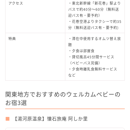
アクセス
・東北新幹線「新花巻」駅より
バスで約40分～60分（無料送
迎バス有・要予約）
・花巻空港よりタクシーで約35
分（無料送迎バス有・要予約)
特典
・滞在中使用するオムツ替え放
題
・夕食は部屋食
・貸切風呂45分間サービス
（ベビーバス完備）
・夕食時離乳食無料サービス
など
関東地方でおすすめのウェルカムベビーの
お宿3選
【湯河原温泉】懐石旅庵 阿しか里