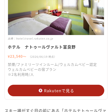
出典：
hotel.travel.rakuten.co.jp
ホテル ナトゥールヴァルト富良野
¥
23,540
〜
（
2026/06/19
時点）
禁煙/ファミリーツインルーム/ウェルカムベビー認定
ウェルカムベビーの宿プラン
※2名利用時/人
Rakutenで見る
スキー場がすぐ目の前にある「ホテルナトゥールヴァ