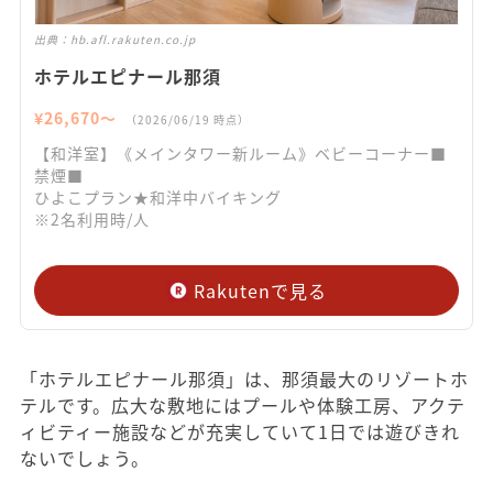
出典：
hb.afl.rakuten.co.jp
ホテルエピナール那須
¥
26,670
〜
（
2026/06/19
時点）
【和洋室】《メインタワー新ルーム》ベビーコーナー■
禁煙■
ひよこプラン★和洋中バイキング
※2名利用時/人
Rakutenで見る
「ホテルエピナール那須」は、那須最大のリゾートホ
テルです。広大な敷地にはプールや体験工房、アクテ
ィビティー施設などが充実していて1日では遊びきれ
ないでしょう。