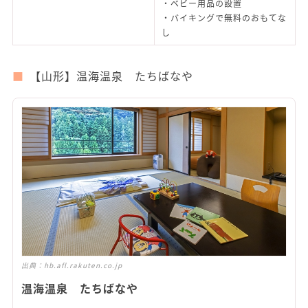
・ベビー用品の設置
・バイキングで無料のおもてな
し
【山形】温海温泉 たちばなや
出典：
hb.afl.rakuten.co.jp
温海温泉 たちばなや