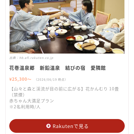
出典：
hb.afl.rakuten.co.jp
花巻温泉郷 新鉛温泉 結びの宿 愛隣館
¥
25,300
〜
（
2026/06/19
時点）
【山々と森と渓流が目の前に広がる】花かんむり 10畳
（禁煙）
赤ちゃん大満足プラン
※2名利用時/人
Rakutenで見る