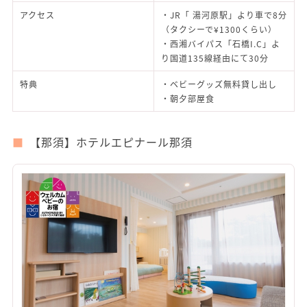
アクセス
・JR「 湯河原駅」より車で8分
（タクシーで¥1300くらい）
・西湘バイパス「石橋I.C」よ
り国道135線経由にて30分
特典
・ベビーグッズ無料貸し出し
・朝夕部屋食
【那須】ホテルエピナール那須